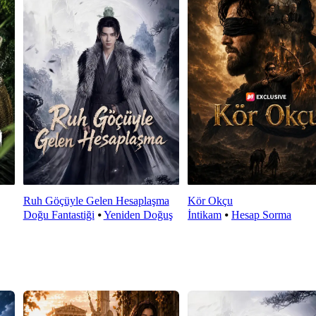
Ruh Göçüyle Gelen Hesaplaşma
Kör Okçu
Doğu Fantastiği
⦁
Yeniden Doğuş
İntikam
⦁
Hesap Sorma