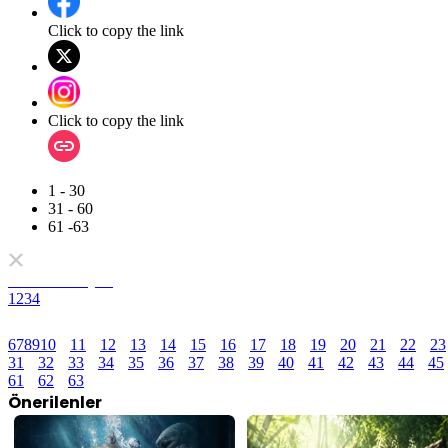
Click to copy the link
Click to copy the link
1 - 30
31 - 60
61 -63
Tam Koleksiyon
1
2
3
4
6
7
8
9
10
11
12
13
14
15
16
17
18
19
20
21
22
23
31
32
33
34
35
36
37
38
39
40
41
42
43
44
45
61
62
63
Önerilenler