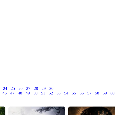
24
25
26
27
28
29
30
46
47
48
49
50
51
52
53
54
55
56
57
58
59
60