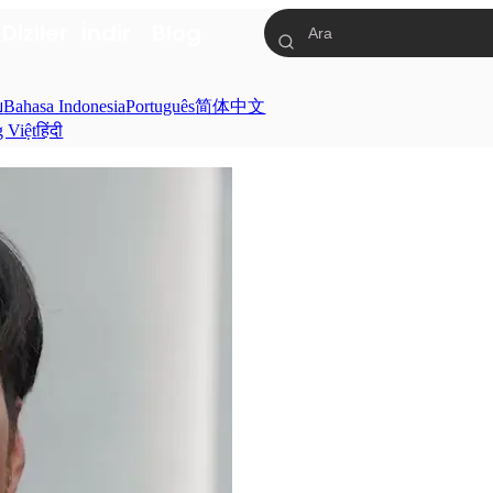
a
Diziler
İndir
Blog
ย
Bahasa Indonesia
Português
简体中文
g Việt
हिंदी