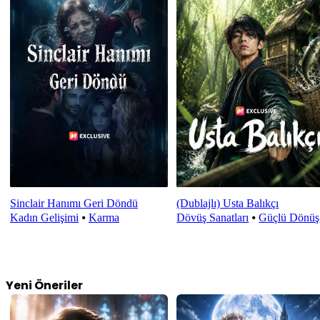
Sinclair Hanımı Geri Döndü
(Dublajlı) Usta Balıkçı
Kadın Gelişimi
⦁
Karma
Dövüş Sanatları
⦁
Güçlü Dönüş
Yeni Öneriler