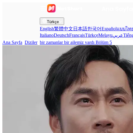
Ana Sayf
Türkçe
English
繁體中文
日本語
한국어
Español
แบบไท
Italiano
Deutsch
Français
Türkçe
Melayu
عربي
Tiến
Ana Sayfa
Diziler
bir zamanlar bir ailemiz vardı Bölüm 5