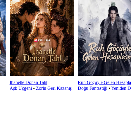
İhanetle Donan Taht
Ruh Göçüyle Gelen Hesapl
Aşk Üçgeni
⦁
Zorlu Geri Kazanış
Doğu Fantastiği
⦁
Yeniden D