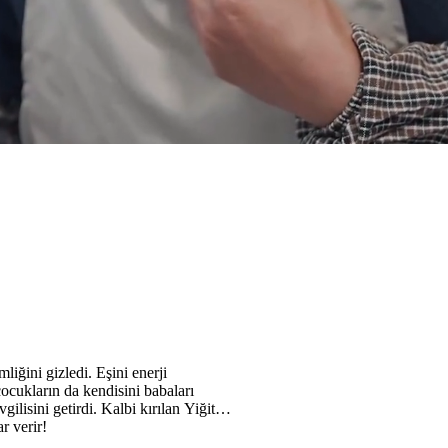
liğini gizledi. Eşini enerji
çocukların da kendisini babaları
lisini getirdi. Kalbi kırılan Yiğit
r verir!