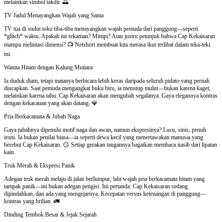
melainkan simbol takdir. 🌅
TV Jadul Menayangkan Wajah yang Sama
TV tua di sudut toko tiba-tiba menayangkan wajah pemuda dari panggung—seperti
*glitch* waktu. Apakah ini rekaman? Mimpi? Atau justru petunjuk bahwa Cap Kekaisaran
mampu melintasi dimensi? 📺 Netshort membuat kita merasa ikut terlibat dalam teka-teki
ini.
Wanita Hitam dengan Kalung Mutiara
Ia duduk diam, tetapi matanya berbicara lebih keras daripada seluruh pidato yang pernah
diucapkan. Saat pemuda mengangkat buku biru, ia menutup mulut—bukan karena kaget,
melainkan karena tahu: Cap Kekaisaran akan mengubah segalanya. Gaya elegannya kontras
dengan kekacauan yang akan datang. 💎
Pria Berkacamata & Jubah Naga
Gaya jubahnya dipenuhi motif naga dan awan, namun ekspresinya? Lucu, sinis, penuh
ironi. Ia bukan penilai biasa—ia seperti dewa kecil yang menertawakan manusia yang
berebut Cap Kekaisaran. 😏 Setiap gerakan tangannya bagaikan membaca nasib dari lipatan
kain.
Truk Merah & Ekspresi Panik
Adegan truk merah melaju di jalan berlumpur, lalu wajah pria berkacamata hitam yang
tampak panik—ini bukan adegan pengisi. Ini pertanda: Cap Kekaisaran sedang
dipindahkan, dan ada yang mengejarnya. Kecepatan versus ketenangan di panggung—
kontras yang brilian. 🚛
Dinding Tembok Besar & Jejak Sejarah