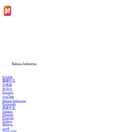
Beranda
Serial Drama
Unduh
Blog
Bahasa Indonesia
English
繁體中文
日本語
한국어
Español
แบบไทย
Bahasa Indonesia
Português
简体中文
Italiano
Deutsch
Français
Türkçe
Melayu
عربي
Tiếng Việt