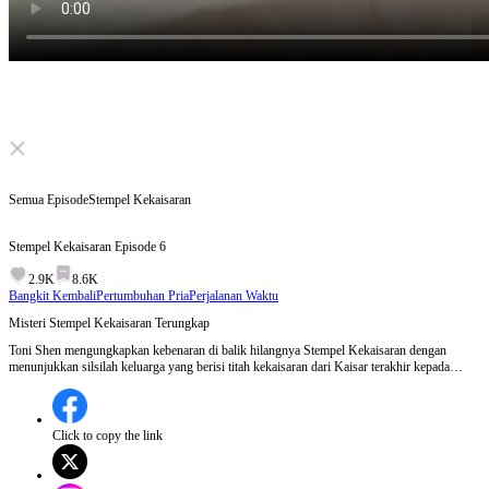
Click to unmute
Semua Episode
Stempel Kekaisaran
Stempel Kekaisaran
Episode
6
2.9K
8.6K
Bangkit Kembali
Pertumbuhan Pria
Perjalanan Waktu
Misteri Stempel Kekaisaran Terungkap
Toni Shen mengungkapkan kebenaran di balik hilangnya Stempel Kekaisaran dengan
menunjukkan silsilah keluarga yang berisi titah kekaisaran dari Kaisar terakhir kepada
leluhurnya, membuktikan bahwa keturunannya adalah penjaga terakhir stempel tersebut
yang hilang 80 tahun lalu.Akankah Toni Shen berhasil menemukan Stempel Kekaisaran
yang hilang?
Click to copy the link