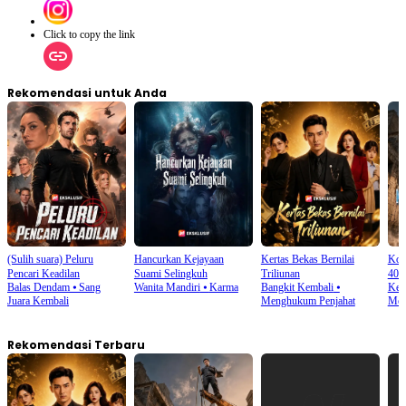
Click to copy the link
Rekomendasi untuk Anda
(Sulih suara) Peluru
Hancurkan Kejayaan
Kertas Bekas Bernilai
Kon
Pencari Keadilan
Suami Selingkuh
Triliunan
40°
Balas Dendam
⦁
Sang
Wanita Mandiri
⦁
Karma
Bangkit Kembali
⦁
Keh
Juara Kembali
Menghukum Penjahat
Men
Rekomendasi Terbaru