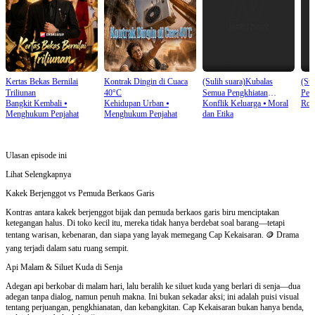
Kertas Bekas Bernilai
Kontrak Dingin di Cuaca
(Sulih suara)Kubalas
(Sul
Triliunan
40°C
Semua Pengkhiatan
Pew
Bangkit Kembali
⦁
Kehidupan Urban
⦁
Konflik Keluarga
⦁
Moral
Rom
Mereka
Menghukum Penjahat
Menghukum Penjahat
dan Etika
Ulasan episode ini
Lihat Selengkapnya
Kakek Berjenggot vs Pemuda Berkaos Garis
Kontras antara kakek berjenggot bijak dan pemuda berkaos garis biru menciptakan
ketegangan halus. Di toko kecil itu, mereka tidak hanya berdebat soal barang—tetapi
tentang warisan, kebenaran, dan siapa yang layak memegang Cap Kekaisaran. 🪙 Drama
yang terjadi dalam satu ruang sempit.
Api Malam & Siluet Kuda di Senja
Adegan api berkobar di malam hari, lalu beralih ke siluet kuda yang berlari di senja—dua
adegan tanpa dialog, namun penuh makna. Ini bukan sekadar aksi; ini adalah puisi visual
tentang perjuangan, pengkhianatan, dan kebangkitan. Cap Kekaisaran bukan hanya benda,