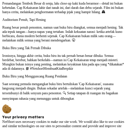
Pemandangan Tembok Besar di senja, lalu close-up kaki kuda berarmor—detail ini bukan
kebetulan. Cap Kekaisaran lahir dari tanah ini, dari darah dan debu sejarah. Film ini bukan
hanya cerita, melainkan penghormatan terhadap jejak yang hampir hilang. 🏯
Auditorium Penuh, Tapi Hening
Ruang besar penuh penonton, namun saat buku biru diangkat, semua menjadi hening. Tak
ada tepuk tangan—hanya napas yang tertahan. Inilah kekuatan narasi: ketika artefak kuno
berbicara, dunia modern berhenti sejenak. Cap Kekaisaran bukan milik satu orang—
melainkan milik semua yang berani mendengarkan. 🤫
Buku Biru yang Tak Pernah Dibuka
Ironisnya, hingga akhir cerita, buku biru itu tak pernah benar-benar dibuka. Semua
berdebat, berebut, bahkan berkelahi—namun isi Cap Kekaisaran tetap menjadi misteri.
Mungkin bukan isinya yang penting, melainkan keyakinan kita pada apa yang *dikatakan*
ada di dalamnya. 📘 #NetshortMembuatKitaBerpikir
Buku Biru yang Mengguncang Ruang Penilaian
Saat seorang pemuda mengangkat buku biru bertuliskan 'Cap Kekaisaran', suasana
langsung menjadi dingin. Bukan sekadar artefak—melainkan kunci sejarah yang
tersembunyi di balik senyum para penonton. 🔍 Setiap tatapan di ruangan itu bagaikan
menyimpan rahasia yang menunggu untuk dibongkar.
Your privacy matters
NetShort uses necessary cookies to make our site work. We would also like to use cookies
and similar technologies on our sites to personalize content and provide and improve site