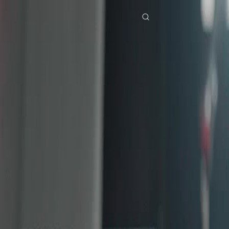
Beranda
Serial Drama
stempel kekaisaran Episode 24