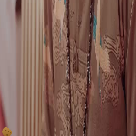
siapa yang percaya pada narasi tersebut.
Baju Batik vs Kaos Bergaris: Dua Dunia Bertemu
Kontras visual antara pria berbaju batik tradisional dan pria berkaos modern bukan
kebetulan. Mereka mewakili dua cara memandang warisan: satu sebagai hal sakral, satu
sebagai komoditas. Cap Kekaisaran menjadi medan pertempuran ideologi—tanpa pedang,
hanya tatapan dan suara yang bergetar.
Adegan Desa: Nostalgia yang Menyentuh Hati
Latar belakang rumah tanah, jagung kering, dan keranjang bambu—bukan sekadar setting,
melainkan jiwa cerita. Saat warga desa menonton TV, mereka bukan penonton pasif.
Mereka merasakan, khawatir, bahkan marah. Ternyata Cap Kekaisaran memiliki akar di
tanah, bukan hanya di galeri.
Detik Terakhir: Palu Turun, Dunia Berhenti
Slow motion saat palu mengarah ke cap—detik paling tegang! Wajah semua karakter
membeku. Ini bukan akhir, melainkan titik balik. Cap Kekaisaran mungkin pecah, tetapi
mitosnya justru lahir. Film pendek ini membuktikan: 2 menit bisa lebih dramatis daripada 2
jam film Hollywood.
Cap Kekaisaran yang Membuat Jantung Berdebar
Adegan pemukulan cap dengan palu kayu itu sangat dramatis! Ekspresi wajah pria bergaris
biru-putih seolah sedang menghadapi takdir. Penonton di luar layar bahkan sampai
menahan napas 🫣 Cap Kekaisaran bukan sekadar benda, melainkan simbol kekuasaan
yang rentan pecah kapan saja.