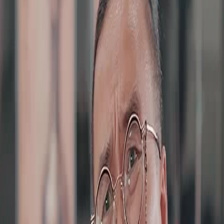
Buka Episode Ini
Semua Episode
Stempel Kekaisaran
Stempel Kekaisaran
Episode
24
2.9K
8.6K
Bangkit Kembali
Pertumbuhan Pria
Perjalanan Waktu
Ujian Keaslian Stempel Kekaisaran
Toni Shen berusaha membuktikan keaslian Stempel Kekaisaran di depan banyak orang,
termasuk Pak Hery yang skeptis. Dengan tekad kuat, Toni bersiap memukul stempel
tersebut untuk menunjukkan keasliannya, meski banyak yang meragukan dan mencoba
menghentikannya.Akankah Toni berhasil membuktikan keaslian Stempel Kekaisaran dan
mengubah pandangan semua orang?