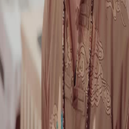
Saat adegan dalam ruangan berubah menjadi desa dengan TV CRT yang menayangkan
adegan sebelumnya—wow! Ini bukan sekadar transisi, melainkan meta-narasi. Warga desa
bereaksi seperti penonton sungguhan terhadap Cap Kekaisaran. Film ini bukan hanya
cerita, tetapi refleksi tentang cara kita mengonsumsi drama.
Perempuan Berjaket Hitam: Kekuatan Diam
Ia diam, tangan menyilang, namun matanya berbicara lebih keras daripada seluruh dialog.
Saat Cap Kekaisaran diangkat, ia satu-satunya yang tidak terkejut—seolah sudah
mengetahui akhirnya. Gaya busana mewah dibandingkan latar belakang sederhana
menciptakan kontras yang kuat. Siapa sebenarnya dia? 🤫
Kakek Berjenggot Putih: Jiwa Tenang di Tengah Badai
Di tengah kegaduhan, ia tersenyum lebar saat melihat televisi. Bukan karena kebodohan,
melainkan karena kesadaran: semua ini hanyalah pertunjukan. Baginya, Cap Kekaisaran
mungkin hanya batu ukir biasa. Kebijaksanaan desa versus ambisi kota—konflik generasi
yang disampaikan tanpa kata.
Palu Kayu vs Cap Merah: Simbol Konflik
Palu kayu bukan alat hukum, melainkan senjata emosi. Saat pria bergaris biru-putih
mengangkatnya, kita tahu: ini bukan lelang, melainkan pengadilan. Cap Kekaisaran menjadi
tersangka, dan semua orang menjadi juri. Adegan ini sempurna—minimalis, namun penuh
makna politik mikro.
Penonton di Latar: Mereka Juga Tokoh!
Orang-orang yang duduk di kursi hitam bukan latar belakang kosong—mereka bereaksi,
berbisik, bahkan tertawa. Mereka adalah cermin kita: penonton yang ikut merasakan, meski
hanya menyaksikan. Cap Kekaisaran bukan hanya soal siapa yang menang, melainkan