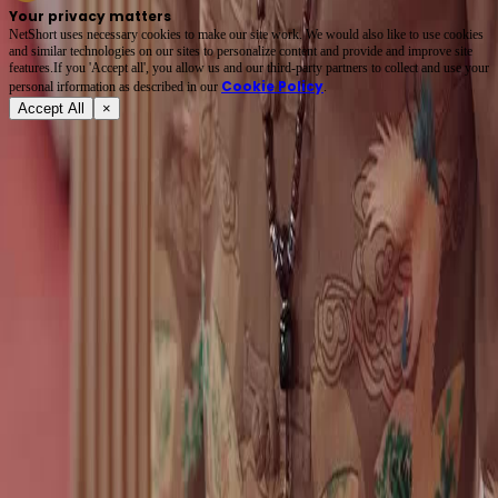
Your privacy matters
NetShort uses necessary cookies to make our site work. We would also like to use cookies
and similar technologies on our sites to personalize content and provide and improve site
features.If you 'Accept all', you allow us and our third-party partners to collect and use your
Cookie Policy
personal irformation as described in our
.
Accept All
×
Tentang
Syarat Layanan
Kebijakan Privasi
FAQ
Hubungi Kami
support@netshort.com
business@netshort.com
Serial Drama
Drama Epik
Serial Populer
Unduh Aplikasi