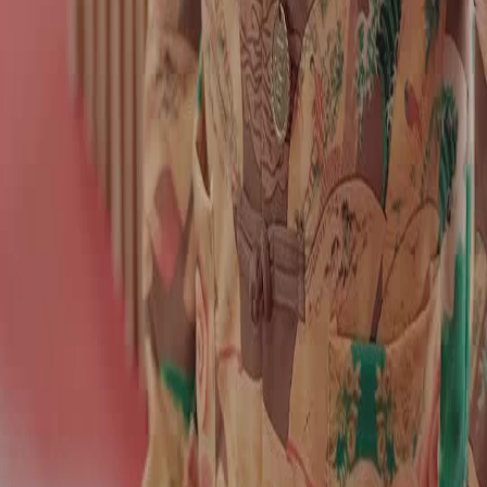
NetShort | All Rights Reserved |
2026
NETSTORY PTE. LTD.
Beranda
Serial Drama
Unduh
Blog
Bahasa Indonesia
English
繁體中文
日本語
한국어
Español
แบบไทย
Bahasa Indonesia
Português
简体中文
Italiano
Deutsch