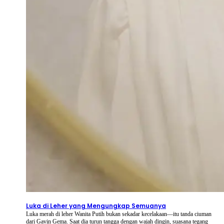
2026-08-08
⦁ By
NetShort
Luka di Leher yang Mengungkap Semuanya
Luka merah di leher Wanita Putih bukan sekadar kecelakaan—itu tanda ciuman
dari Gavin Gema. Saat dia turun tangga dengan wajah dingin, suasana tegang