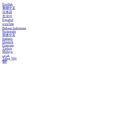
English
繁體中文
日本語
한국어
Español
แบบไทย
Bahasa Indonesia
Português
简体中文
Italiano
Deutsch
Français
Türkçe
Melayu
عربي
Tiếng Việt
हिंदी