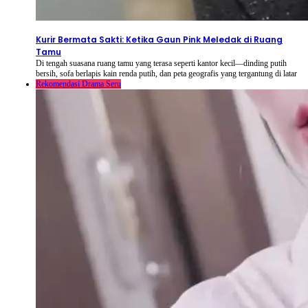
2026-08-07
⦁ By
NetShort
Kurir Bermata Sakti: Ketika Gaun Pink Meledak di Ruang
Tamu
Di tengah suasana ruang tamu yang terasa seperti kantor kecil—dinding putih
bersih, sofa berlapis kain renda putih, dan peta geografis yang tergantung di latar
Rekomendasi Drama Seru