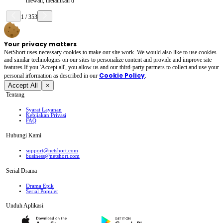
mewah, melainkan d
1
/
353
Your privacy matters
NetShort uses necessary cookies to make our site work. We would also like to use cookies
and similar technologies on our sites to personalize content and provide and improve site
features.If you 'Accept all', you allow us and our third-party partners to collect and use your
Cookie Policy
personal irformation as described in our
.
Accept All
×
Tentang
Syarat Layanan
Kebijakan Privasi
FAQ
Hubungi Kami
support@netshort.com
business@netshort.com
Serial Drama
Drama Epik
Serial Populer
Unduh Aplikasi