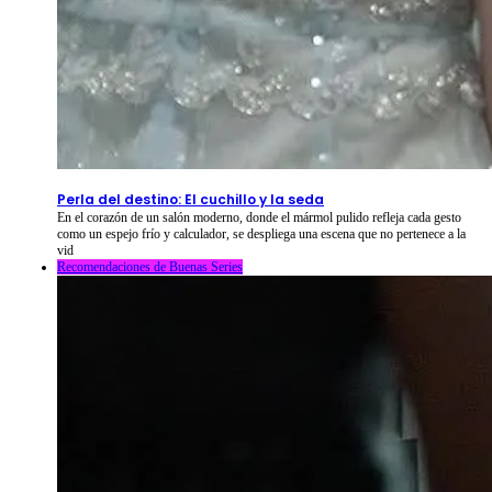
2026-08-09
⦁ By
NetShort
Perla del destino: El cuchillo y la seda
En el corazón de un salón moderno, donde el mármol pulido refleja cada gesto
como un espejo frío y calculador, se despliega una escena que no pertenece a la
vid
Recomendaciones de Buenas Series