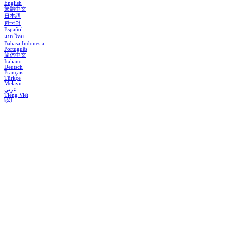
English
繁體中文
日本語
한국어
Español
แบบไทย
Bahasa Indonesia
Português
简体中文
Italiano
Deutsch
Français
Türkçe
Melayu
عربي
Tiếng Việt
हिंदी