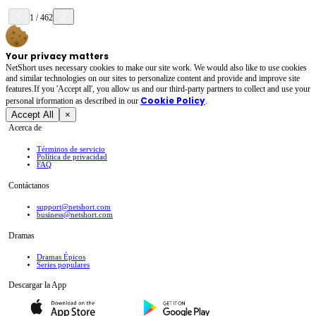
1
/
462
Your privacy matters
NetShort uses necessary cookies to make our site work. We would also like to use cookies
and similar technologies on our sites to personalize content and provide and improve site
features.If you 'Accept all', you allow us and our third-party partners to collect and use your
Cookie Policy
personal irformation as described in our
.
Accept All
×
Acerca de
Términos de servicio
Política de privacidad
FAQ
Contáctanos
support@netshort.com
business@netshort.com
Dramas
Dramas Épicos
Series populares
Descargar la App