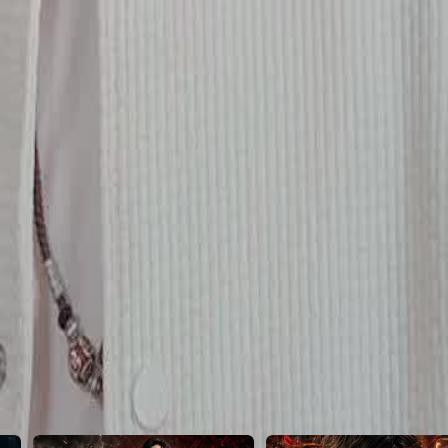
gaimana Toni Shen akan
 namanya?