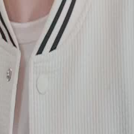
 Stempel Kekaisaran yang
kan. Namun, dalam kekacauan itu,