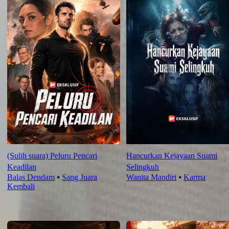
(Sulih suara) Peluru Pencari
Hancurkan Kejayaan Suami
Keadilan
Selingkuh
Balas Dendam
⦁
Sang Juara
Wanita Mandiri
⦁
Karma
Kembali
Rekomendasi Terbaru