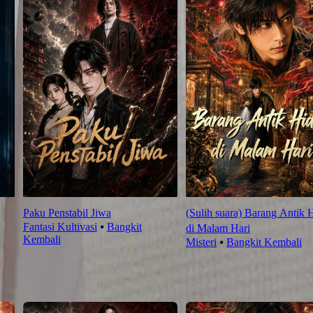
Paku Penstabil Jiwa
(Sulih suara) Barang Antik 
Fantasi Kultivasi
⦁
Bangkit
di Malam Hari
Kembali
Misteri
⦁
Bangkit Kembali