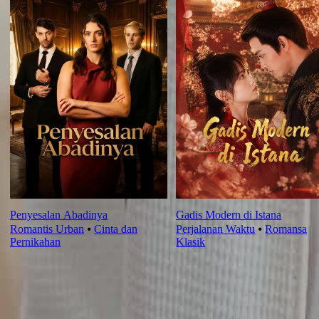
Penyesalan Abadinya
Gadis Modern di Istana
Romantis Urban
⦁
Cinta dan
Perjalanan Waktu
⦁
Romansa
Pernikahan
Klasik
Ulasan episode ini