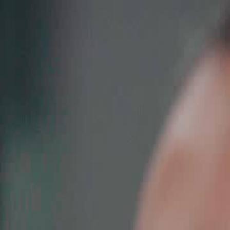
Login sekarang, buka cerita
elayu
عربي
Tiếng
seru!
Login