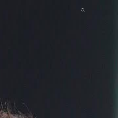
erial Drama
Unduh
Blog
ย
Bahasa Indonesia
Português
简体中文
Italiano
Deutsch
Français
Türkçe
M