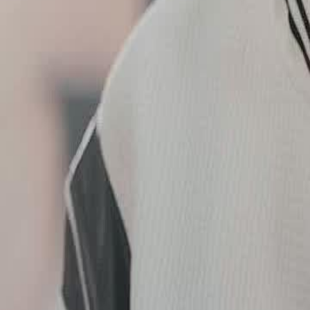
Buka Episode Ini
Stempel Kekaisaran
Episode
22
2.9K
8.6K
Bangkit Kembali
Pertumbuhan Pria
Perjalanan Waktu
Kesalahan Fatal dan Kebangkitan Kembali
Toni Shen, Ketua Asosiasi Barang Antik Daxia, dituduh memalsukan
legendaris, menyebabkan kerusuhan dan dia dibawa untuk penyelidi