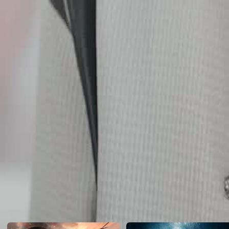
dia menemukan kesempatan kedua untuk memperbaiki segalanya.Ba
membuktikan bahwa Stempel Kekaisaran itu asli dan membersihkan
Click to copy the link
Click to copy the link
1 - 30
31 -32
Semua Episode
1
2
3
4
5
6
7
8
9
10
11
12
13
14
15
16
17
18
19
20
21
23
24
25
26
27
28
29
30
31
32
Rekomendasi untuk Anda