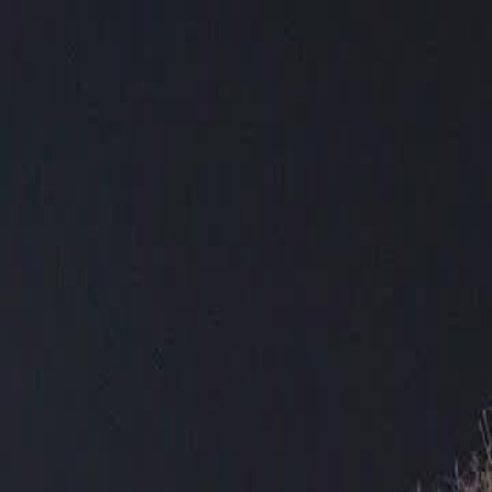
Beranda
S
Bahasa Indonesia
English
繁體中文
日本語
한국어
Español
แบบไท
Việt
हिंदी
Beranda
Serial Drama
stempel kekaisaran Episode 22