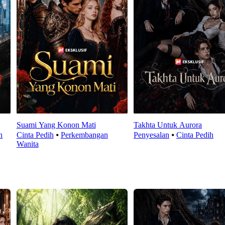
Suami Yang Konon Mati
Takhta Untuk Aurora
h
Cinta Pedih
⦁
Perkembangan
Penyesalan
⦁
Cinta Pedih
Wanita