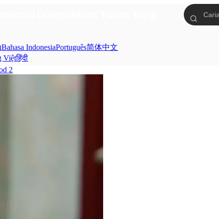
tama
Siri Drama
Muat Turun
Blog
ย
Bahasa Indonesia
Português
简体中文
g Việt
हिंदी
od 2