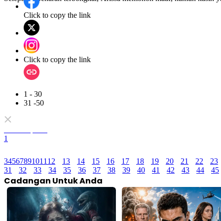
Click to copy the link
Click to copy the link
1 - 30
31 -50
Semua episod
1
3
4
5
6
7
8
9
10
11
12
13
14
15
16
17
18
19
20
21
22
23
31
32
33
34
35
36
37
38
39
40
41
42
43
44
45
Cadangan Untuk Anda