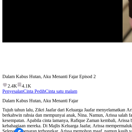
Dalam Kabus Hutan, Aku Menanti Fajar
Episod
2
2.4K
4.1K
Penyesalan
Cinta Pedih
Cinta satu malam
Dalam Kabus Hutan, Aku Menanti Fajar
Tujuh tahun lalu, Zikri Jaafar dari Keluarga Jaafar menyelamatkan Ar
berkahwin rahsia dan mempunyai anak, Nina. Namun, Arissa salah 
kesempatan. Apabila cinta lamanya, Rafique Zaman kembali, Arissa b
kebahagiaan mereka. Di Majlis Keluarga Jaafar, Arissa mempermaluka
Selepas kebenaran terbongkar, Arissa memohon maaf, namun kasih ya