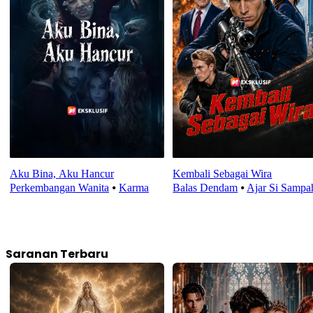
Aku Bina, Aku Hancur
Kembali Sebagai Wira
Perkembangan Wanita
⦁
Karma
Balas Dendam
⦁
Ajar Si Sampa
Saranan Terbaru