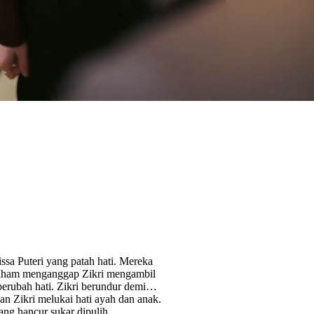
issa Puteri yang patah hati. Mereka
faham menganggap Zikri mengambil
erubah hati. Zikri berundur demi
n Zikri melukai hati ayah dan anak.
ng hancur sukar dipulih.