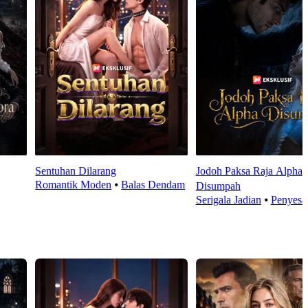
Sentuhan Dilarang
Jodoh Paksa Raja Alpha
Romantik Moden
⦁
Balas Dendam
Disumpah
Serigala Jadian
⦁
Penyesa