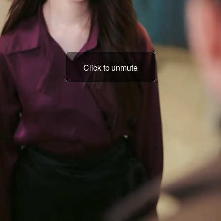
Click to unmute
adalah awak…