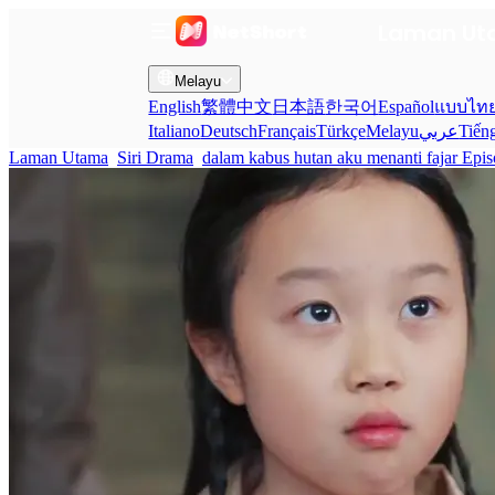
Laman U
Melayu
English
繁體中文
日本語
한국어
Español
แบบไท
Italiano
Deutsch
Français
Türkçe
Melayu
عربي
Tiến
Laman Utama
Siri Drama
dalam kabus hutan aku menanti fajar Epis