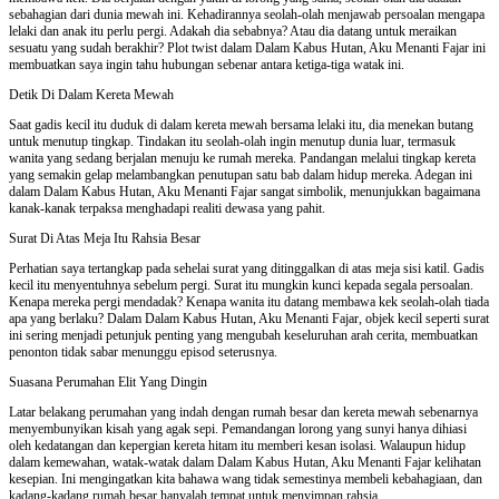
sebahagian dari dunia mewah ini. Kehadirannya seolah-olah menjawab persoalan mengapa
lelaki dan anak itu perlu pergi. Adakah dia sebabnya? Atau dia datang untuk meraikan
sesuatu yang sudah berakhir? Plot twist dalam Dalam Kabus Hutan, Aku Menanti Fajar ini
membuatkan saya ingin tahu hubungan sebenar antara ketiga-tiga watak ini.
Detik Di Dalam Kereta Mewah
Saat gadis kecil itu duduk di dalam kereta mewah bersama lelaki itu, dia menekan butang
untuk menutup tingkap. Tindakan itu seolah-olah ingin menutup dunia luar, termasuk
wanita yang sedang berjalan menuju ke rumah mereka. Pandangan melalui tingkap kereta
yang semakin gelap melambangkan penutupan satu bab dalam hidup mereka. Adegan ini
dalam Dalam Kabus Hutan, Aku Menanti Fajar sangat simbolik, menunjukkan bagaimana
kanak-kanak terpaksa menghadapi realiti dewasa yang pahit.
Surat Di Atas Meja Itu Rahsia Besar
Perhatian saya tertangkap pada sehelai surat yang ditinggalkan di atas meja sisi katil. Gadis
kecil itu menyentuhnya sebelum pergi. Surat itu mungkin kunci kepada segala persoalan.
Kenapa mereka pergi mendadak? Kenapa wanita itu datang membawa kek seolah-olah tiada
apa yang berlaku? Dalam Dalam Kabus Hutan, Aku Menanti Fajar, objek kecil seperti surat
ini sering menjadi petunjuk penting yang mengubah keseluruhan arah cerita, membuatkan
penonton tidak sabar menunggu episod seterusnya.
Suasana Perumahan Elit Yang Dingin
Latar belakang perumahan yang indah dengan rumah besar dan kereta mewah sebenarnya
menyembunyikan kisah yang agak sepi. Pemandangan lorong yang sunyi hanya dihiasi
oleh kedatangan dan kepergian kereta hitam itu memberi kesan isolasi. Walaupun hidup
dalam kemewahan, watak-watak dalam Dalam Kabus Hutan, Aku Menanti Fajar kelihatan
kesepian. Ini mengingatkan kita bahawa wang tidak semestinya membeli kebahagiaan, dan
kadang-kadang rumah besar hanyalah tempat untuk menyimpan rahsia.