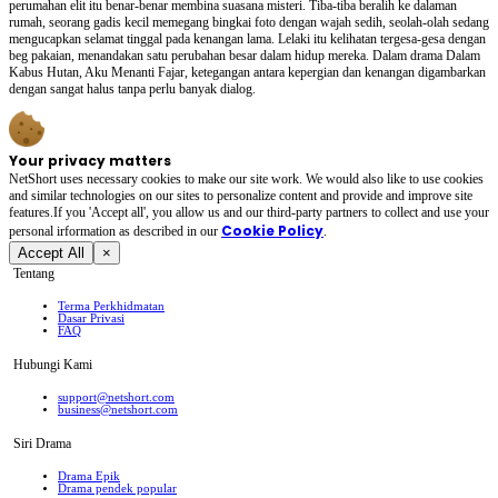
perumahan elit itu benar-benar membina suasana misteri. Tiba-tiba beralih ke dalaman
rumah, seorang gadis kecil memegang bingkai foto dengan wajah sedih, seolah-olah sedang
mengucapkan selamat tinggal pada kenangan lama. Lelaki itu kelihatan tergesa-gesa dengan
beg pakaian, menandakan satu perubahan besar dalam hidup mereka. Dalam drama Dalam
Kabus Hutan, Aku Menanti Fajar, ketegangan antara kepergian dan kenangan digambarkan
dengan sangat halus tanpa perlu banyak dialog.
Your privacy matters
NetShort uses necessary cookies to make our site work. We would also like to use cookies
and similar technologies on our sites to personalize content and provide and improve site
features.If you 'Accept all', you allow us and our third-party partners to collect and use your
Cookie Policy
personal irformation as described in our
.
Accept All
×
Tentang
Terma Perkhidmatan
Dasar Privasi
FAQ
Hubungi Kami
support@netshort.com
business@netshort.com
Siri Drama
Drama Epik
Drama pendek popular