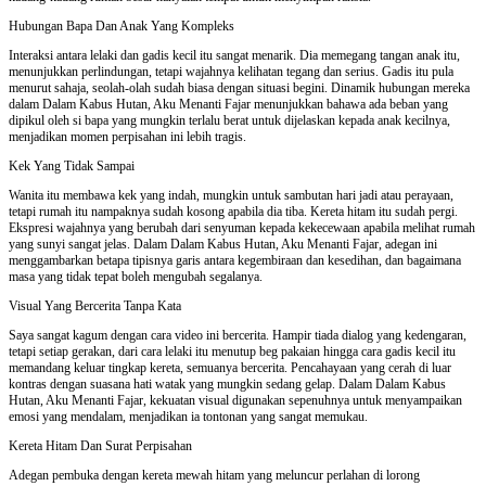
Hubungan Bapa Dan Anak Yang Kompleks
Interaksi antara lelaki dan gadis kecil itu sangat menarik. Dia memegang tangan anak itu,
menunjukkan perlindungan, tetapi wajahnya kelihatan tegang dan serius. Gadis itu pula
menurut sahaja, seolah-olah sudah biasa dengan situasi begini. Dinamik hubungan mereka
dalam Dalam Kabus Hutan, Aku Menanti Fajar menunjukkan bahawa ada beban yang
dipikul oleh si bapa yang mungkin terlalu berat untuk dijelaskan kepada anak kecilnya,
menjadikan momen perpisahan ini lebih tragis.
Kek Yang Tidak Sampai
Wanita itu membawa kek yang indah, mungkin untuk sambutan hari jadi atau perayaan,
tetapi rumah itu nampaknya sudah kosong apabila dia tiba. Kereta hitam itu sudah pergi.
Ekspresi wajahnya yang berubah dari senyuman kepada kekecewaan apabila melihat rumah
yang sunyi sangat jelas. Dalam Dalam Kabus Hutan, Aku Menanti Fajar, adegan ini
menggambarkan betapa tipisnya garis antara kegembiraan dan kesedihan, dan bagaimana
masa yang tidak tepat boleh mengubah segalanya.
Visual Yang Bercerita Tanpa Kata
Saya sangat kagum dengan cara video ini bercerita. Hampir tiada dialog yang kedengaran,
tetapi setiap gerakan, dari cara lelaki itu menutup beg pakaian hingga cara gadis kecil itu
memandang keluar tingkap kereta, semuanya bercerita. Pencahayaan yang cerah di luar
kontras dengan suasana hati watak yang mungkin sedang gelap. Dalam Dalam Kabus
Hutan, Aku Menanti Fajar, kekuatan visual digunakan sepenuhnya untuk menyampaikan
emosi yang mendalam, menjadikan ia tontonan yang sangat memukau.
Kereta Hitam Dan Surat Perpisahan
Adegan pembuka dengan kereta mewah hitam yang meluncur perlahan di lorong