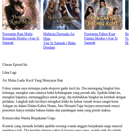
Pengantin Ratu Mafia
Mahkota Daripada Air
Pengantin Paling Kuat
Bal
Romantik Moden
⦁
Ajar Si
Fantasi Moden
⦁
Ajar Si
Mata
Nam
Sampah
Sampah
Ajar Si Sampah
⦁
Balas
Mist
Dendam
Ulasan Episod Ini
Lihat Lagi
Air Muka Gadis Kecil Yang Menyayat Hati
Fokus utama saya tertumpu pada ekspresi gadis kecil itu. Dia memegang bingkai foto
keluarga, mungkin satu-satunya bukti kebahagiaan yang pernah ada. Apabila lelaki itu,
mungkin bapanya, memanggilnya untuk pergi, dia meletakkan bingkai itu kembali dengan
perlahan. Langkah kaki kecilnya mengikut lelaki itu keluar rumah terasa sangat berat.
Adegan ini dalam Dalam Kabus Hutan, Aku Menanti Fajar berjaya menyentuh emosi
penonton hanya melalui bahasa badan dan pandangan mata yang penuh makna.
Kemunculan Wanita Berpakaian Ungu
Kontras yang menarik berlaku apabila seorang wanita anggun berpakaian ungu muncul
membawa kek. Dia berjalan dengan yakin di lorong yang sama, seolah-olah dia adalah