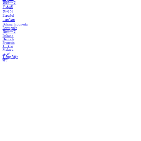
繁體中文
日本語
한국어
Español
แบบไทย
Bahasa Indonesia
Português
简体中文
Italiano
Deutsch
Français
Türkçe
Melayu
عربي
Tiếng Việt
हिंदी