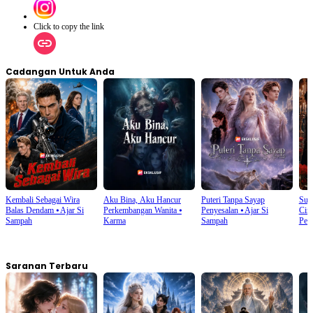
Click to copy the link
Cadangan Untuk Anda
Kembali Sebagai Wira
Aku Bina, Aku Hancur
Puteri Tanpa Sayap
Sua
Balas Dendam
⦁
Ajar Si
Perkembangan Wanita
⦁
Penyesalan
⦁
Ajar Si
Cint
Sampah
Karma
Sampah
Per
Saranan Terbaru