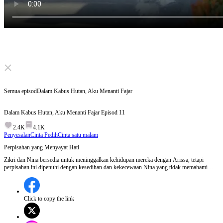
Click to unmute
Semua episod
Dalam Kabus Hutan, Aku Menanti Fajar
Dalam Kabus Hutan, Aku Menanti Fajar
Episod
11
2.4K
4.1K
Penyesalan
Cinta Pedih
Cinta satu malam
Perpisahan yang Menyayat Hati
Zikri dan Nina bersedia untuk meninggalkan kehidupan mereka dengan Arissa, tetapi
perpisahan ini dipenuhi dengan kesedihan dan kekecewaan Nina yang tidak memahami
mengapa ibunya membencinya.Adakah Arissa akan menyedari kesilapannya dan berusaha
untuk memulihkan hubungan dengan Nina sebelum terlambat?
Click to copy the link