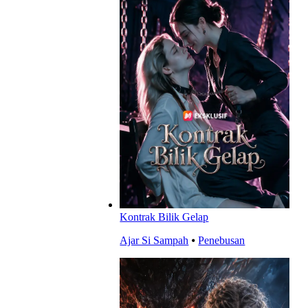
Kontrak Bilik Gelap
Ajar Si Sampah
⦁
Penebusan