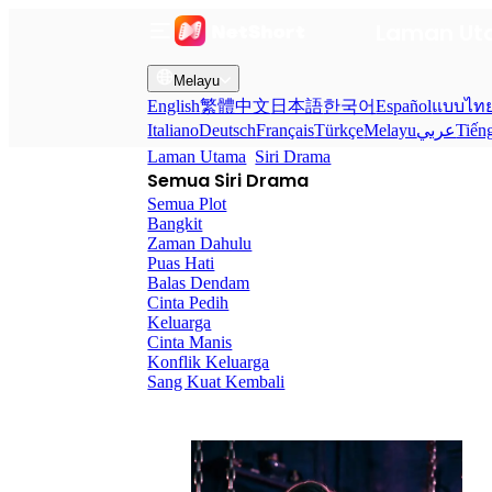
Laman U
Melayu
English
繁體中文
日本語
한국어
Español
แบบไท
Italiano
Deutsch
Français
Türkçe
Melayu
عربي
Tiến
Laman Utama
Siri Drama
Semua Siri Drama
Semua Plot
Bangkit
Zaman Dahulu
Puas Hati
Balas Dendam
Cinta Pedih
Keluarga
Cinta Manis
Konflik Keluarga
Sang Kuat Kembali