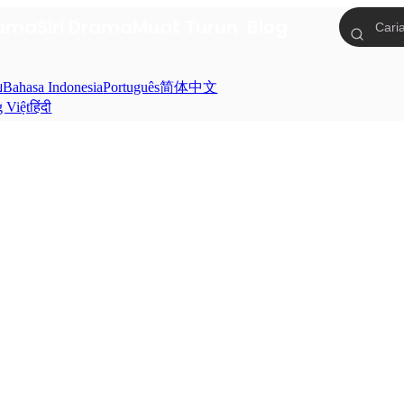
tama
Siri Drama
Muat Turun
Blog
ย
Bahasa Indonesia
Português
简体中文
g Việt
हिंदी