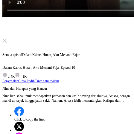
Click to unmute
Semua episod
Dalam Kabus Hutan, Aku Menanti Fajar
Dalam Kabus Hutan, Aku Menanti Fajar
Episod
10
2.4K
4.1K
Penyesalan
Cinta Pedih
Cinta satu malam
Nina dan Harapan yang Hancur
Nina berusaha untuk mendapatkan perhatian dan kasih sayang dari ibunya, Arissa, dengan
mandi air sejuk hingga jatuh sakit. Namun, Arissa lebih mementingkan Rafique dan
Ahmad, menyebabkan Nina kecewa. Zikri, ayah Nina, marah dan kecewa dengan sikap
Arissa yang mengabaikan anak kandungnya sendiri.Apakah Zikri akan mengambil tindakan
drastik untuk melindungi Nina setelah ini?
Click to copy the link