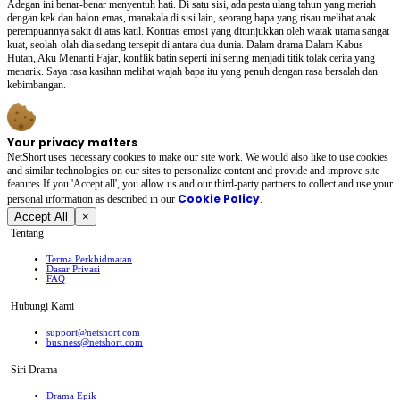
Adegan ini benar-benar menyentuh hati. Di satu sisi, ada pesta ulang tahun yang meriah
dengan kek dan balon emas, manakala di sisi lain, seorang bapa yang risau melihat anak
perempuannya sakit di atas katil. Kontras emosi yang ditunjukkan oleh watak utama sangat
kuat, seolah-olah dia sedang tersepit di antara dua dunia. Dalam drama Dalam Kabus
Hutan, Aku Menanti Fajar, konflik batin seperti ini sering menjadi titik tolak cerita yang
menarik. Saya rasa kasihan melihat wajah bapa itu yang penuh dengan rasa bersalah dan
kebimbangan.
Your privacy matters
NetShort uses necessary cookies to make our site work. We would also like to use cookies
and similar technologies on our sites to personalize content and provide and improve site
features.If you 'Accept all', you allow us and our third-party partners to collect and use your
Cookie Policy
personal irformation as described in our
.
Accept All
×
Tentang
Terma Perkhidmatan
Dasar Privasi
FAQ
Hubungi Kami
support@netshort.com
business@netshort.com
Siri Drama
Drama Epik