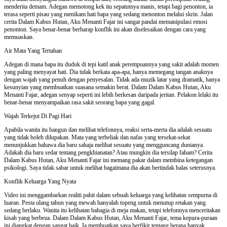
menderita demam. Adegan memotong kek itu sepatutnya manis, tetapi bagi penonton, ia
terasa seperti pisau yang menikam hati bapa yang sedang menonton melalui skrin. Jalan
cerita Dalam Kabus Hutan, Aku Menanti Fajar ini sangat pandai memanipulasi emosi
penonton. Saya benar-benar berharap konflik ini akan diselesaikan dengan cara yang
memuaskan.
Air Mata Yang Tertahan
Adegan di mana bapa itu duduk di tepi katil anak perempuannya yang sakit adalah momen
yang paling menyayat hati. Dia tidak berkata apa-apa, hanya memegang tangan anaknya
dengan wajah yang penuh dengan penyesalan. Tidak ada muzik latar yang dramatik, hanya
kesunyian yang membuatkan suasana semakin berat. Dalam Dalam Kabus Hutan, Aku
Menanti Fajar, adegan senyap seperti ini lebih berkesan daripada jeritan. Pelakon lelaki itu
benar-benar menyampaikan rasa sakit seorang bapa yang gagal.
Wajah Terkejut Di Pagi Hari
Apabila wanita itu bangun dan melihat telefonnya, reaksi serta-merta dia adalah sesuatu
yang tidak boleh dilupakan. Mata yang terbeliak dan nafas yang tersekat-sekat
menunjukkan bahawa dia baru sahaja melihat sesuatu yang mengguncang dunianya.
Adakah dia baru sedar tentang pengkhianatan? Atau mungkin dia tersilap faham? Cerita
Dalam Kabus Hutan, Aku Menanti Fajar ini memang pakar dalam membina ketegangan
psikologi. Saya tidak sabar untuk melihat bagaimana dia akan bertindak balas seterusnya.
Konflik Keluarga Yang Nyata
Video ini menggambarkan realiti pahit dalam sebuah keluarga yang kelihatan sempurna di
luaran. Pesta ulang tahun yang mewah hanyalah topeng untuk menutup retakan yang
sedang berlaku. Wanita itu kelihatan bahagia di meja makan, tetapi telefonnya menceritakan
kisah yang berbeza. Dalam Dalam Kabus Hutan, Aku Menanti Fajar, tema kepura-puraan
ini diangkat dengan sangat baik. Ia membuatkan saya berfikir tentang berapa banyak