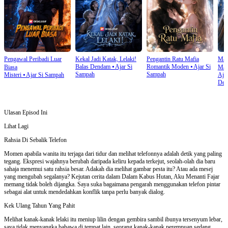
Pengawal Peribadi Luar
Kekal Jadi Katak, Lelaki!
Pengantin Ratu Mafia
Mah
Balas Dendam
⦁
Ajar Si
Romantik Moden
⦁
Ajar Si
Biasa
Mat
Sampah
Sampah
Misteri
⦁
Ajar Si Sampah
Aja
Den
Ulasan Episod Ini
Lihat Lagi
Rahsia Di Sebalik Telefon
Momen apabila wanita itu terjaga dari tidur dan melihat telefonnya adalah detik yang paling
tegang. Ekspresi wajahnya berubah daripada keliru kepada terkejut, seolah-olah dia baru
sahaja menemui satu rahsia besar. Adakah dia melihat gambar pesta itu? Atau ada mesej
yang mengubah segalanya? Kejutan cerita dalam Dalam Kabus Hutan, Aku Menanti Fajar
memang tidak boleh dijangka. Saya suka bagaimana pengarah menggunakan telefon pintar
sebagai alat untuk mendedahkan konflik tanpa perlu banyak dialog.
Kek Ulang Tahun Yang Pahit
Melihat kanak-kanak lelaki itu meniup lilin dengan gembira sambil ibunya tersenyum lebar,
saya tidak menyangka bahawa di tempat lain, seorang kanak-kanak perempuan sedang