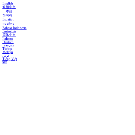
English
繁體中文
日本語
한국어
Español
แบบไทย
Bahasa Indonesia
Português
简体中文
Italiano
Deutsch
Français
Türkçe
Melayu
عربي
Tiếng Việt
हिंदी