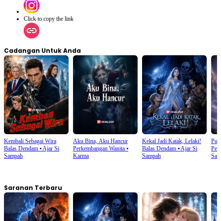
Click to copy the link
Cadangan Untuk Anda
Kembali Sebagai Wira
Aku Bina, Aku Hancur
Kekal Jadi Katak, Lelaki!
Pute
Balas Dendam
⦁
Ajar Si
Perkembangan Wanita
⦁
Balas Dendam
⦁
Ajar Si
Pen
Sampah
Karma
Sampah
Sam
Saranan Terbaru