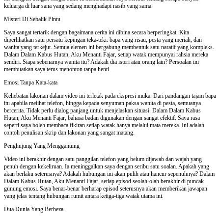
keluarga di luar sana yang sedang menghadapi nasib yang sama.
Misteri Di Sebalik Pintu
Saya sangat tertarik dengan bagaimana cerita ini dibina secara berperingkat. Kita
diperlihatkan satu persatu kepingan teka-teki: bapa yang risau, pesta yang meriah, dan
wanita yang terkejut. Semua elemen ini bergabung membentuk satu naratif yang kompleks.
Dalam Dalam Kabus Hutan, Aku Menanti Fajar, setiap watak mempunyai rahsia mereka
sendiri. Siapa sebenarnya wanita itu? Adakah dia isteri atau orang lain? Persoalan ini
membuatkan saya terus menonton tanpa henti.
Emosi Tanpa Kata-kata
Kehebatan lakonan dalam video ini terletak pada ekspresi muka. Dari pandangan tajam bapa
itu apabila melihat telefon, hingga kepada senyuman paksa wanita di pesta, semuanya
bercerita. Tidak perlu dialog panjang untuk menjelaskan situasi. Dalam Dalam Kabus
Hutan, Aku Menanti Fajar, bahasa badan digunakan dengan sangat efektif. Saya rasa
seperti saya boleh membaca fikiran setiap watak hanya melalui mata mereka. Ini adalah
contoh penulisan skrip dan lakonan yang sangat matang.
Penghujung Yang Menggantung
Video ini berakhir dengan satu panggilan telefon yang belum dijawab dan wajah yang
penuh dengan kekeliruan. Ia meninggalkan saya dengan seribu satu soalan. Apakah yang
akan berlaku seterusnya? Adakah hubungan ini akan pulih atau hancur sepenuhnya? Dalam
Dalam Kabus Hutan, Aku Menanti Fajar, setiap episod seolah-olah berakhir di puncak
gunung emosi. Saya benar-benar berharap episod seterusnya akan memberikan jawapan
yang jelas tentang hubungan rumit antara ketiga-tiga watak utama ini.
Dua Dunia Yang Berbeza