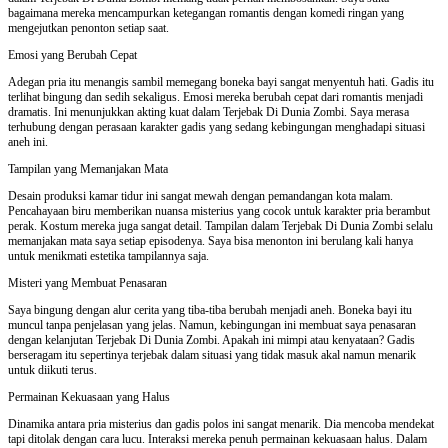
bagaimana mereka mencampurkan ketegangan romantis dengan komedi ringan yang
mengejutkan penonton setiap saat.
Emosi yang Berubah Cepat
Adegan pria itu menangis sambil memegang boneka bayi sangat menyentuh hati. Gadis itu
terlihat bingung dan sedih sekaligus. Emosi mereka berubah cepat dari romantis menjadi
dramatis. Ini menunjukkan akting kuat dalam Terjebak Di Dunia Zombi. Saya merasa
terhubung dengan perasaan karakter gadis yang sedang kebingungan menghadapi situasi
aneh ini.
Tampilan yang Memanjakan Mata
Desain produksi kamar tidur ini sangat mewah dengan pemandangan kota malam.
Pencahayaan biru memberikan nuansa misterius yang cocok untuk karakter pria berambut
perak. Kostum mereka juga sangat detail. Tampilan dalam Terjebak Di Dunia Zombi selalu
memanjakan mata saya setiap episodenya. Saya bisa menonton ini berulang kali hanya
untuk menikmati estetika tampilannya saja.
Misteri yang Membuat Penasaran
Saya bingung dengan alur cerita yang tiba-tiba berubah menjadi aneh. Boneka bayi itu
muncul tanpa penjelasan yang jelas. Namun, kebingungan ini membuat saya penasaran
dengan kelanjutan Terjebak Di Dunia Zombi. Apakah ini mimpi atau kenyataan? Gadis
berseragam itu sepertinya terjebak dalam situasi yang tidak masuk akal namun menarik
untuk diikuti terus.
Permainan Kekuasaan yang Halus
Dinamika antara pria misterius dan gadis polos ini sangat menarik. Dia mencoba mendekat
tapi ditolak dengan cara lucu. Interaksi mereka penuh permainan kekuasaan halus. Dalam