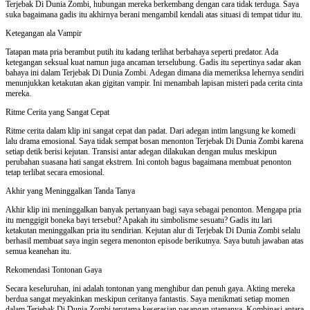
Terjebak Di Dunia Zombi, hubungan mereka berkembang dengan cara tidak terduga. Saya
suka bagaimana gadis itu akhirnya berani mengambil kendali atas situasi di tempat tidur itu.
Ketegangan ala Vampir
Tatapan mata pria berambut putih itu kadang terlihat berbahaya seperti predator. Ada
ketegangan seksual kuat namun juga ancaman terselubung. Gadis itu sepertinya sadar akan
bahaya ini dalam Terjebak Di Dunia Zombi. Adegan dimana dia memeriksa lehernya sendiri
menunjukkan ketakutan akan gigitan vampir. Ini menambah lapisan misteri pada cerita cinta
mereka.
Ritme Cerita yang Sangat Cepat
Ritme cerita dalam klip ini sangat cepat dan padat. Dari adegan intim langsung ke komedi
lalu drama emosional. Saya tidak sempat bosan menonton Terjebak Di Dunia Zombi karena
setiap detik berisi kejutan. Transisi antar adegan dilakukan dengan mulus meskipun
perubahan suasana hati sangat ekstrem. Ini contoh bagus bagaimana membuat penonton
tetap terlibat secara emosional.
Akhir yang Meninggalkan Tanda Tanya
Akhir klip ini meninggalkan banyak pertanyaan bagi saya sebagai penonton. Mengapa pria
itu menggigit boneka bayi tersebut? Apakah itu simbolisme sesuatu? Gadis itu lari
ketakutan meninggalkan pria itu sendirian. Kejutan alur di Terjebak Di Dunia Zombi selalu
berhasil membuat saya ingin segera menonton episode berikutnya. Saya butuh jawaban atas
semua keanehan itu.
Rekomendasi Tontonan Gaya
Secara keseluruhan, ini adalah tontonan yang menghibur dan penuh gaya. Akting mereka
berdua sangat meyakinkan meskipun ceritanya fantastis. Saya menikmati setiap momen
dalam Terjebak Di Dunia Zombi terutama keserasian pasangan utamanya. Kombinasi antara