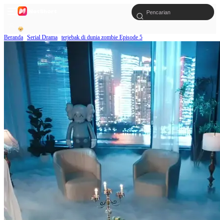
Beranda
Serial Drama
terjebak di dunia zombie Episode 5