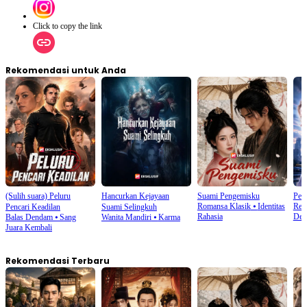
Click to copy the link
Rekomendasi untuk Anda
(Sulih suara) Peluru
Hancurkan Kejayaan
Suami Pengemisku
Per
Romansa Klasik
⦁
Identitas
Rei
Pencari Keadilan
Suami Selingkuh
Rahasia
Den
Balas Dendam
⦁
Sang
Wanita Mandiri
⦁
Karma
Juara Kembali
Rekomendasi Terbaru