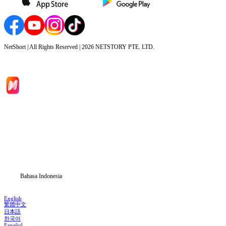
NetShort | All Rights Reserved |
2026
NETSTORY PTE. LTD.
Beranda
Serial Drama
Unduh
Blog
Bahasa Indonesia
English
繁體中文
日本語
한국어
Español