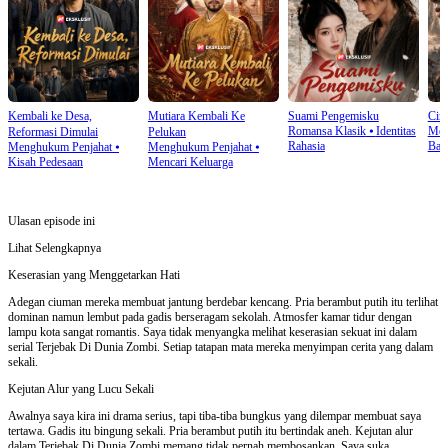
Kembali ke Desa,
Mutiara Kembali Ke
Suami Pengemisku
Cinc
Romansa Klasik
⦁
Identitas
Men
Reformasi Dimulai
Pelukan
Rahasia
Bal
Menghukum Penjahat
⦁
Menghukum Penjahat
⦁
Kisah Pedesaan
Mencari Keluarga
Ulasan episode ini
Lihat Selengkapnya
Keserasian yang Menggetarkan Hati
Adegan ciuman mereka membuat jantung berdebar kencang. Pria berambut putih itu terlihat
dominan namun lembut pada gadis berseragam sekolah. Atmosfer kamar tidur dengan
lampu kota sangat romantis. Saya tidak menyangka melihat keserasian sekuat ini dalam
serial Terjebak Di Dunia Zombi. Setiap tatapan mata mereka menyimpan cerita yang dalam
sekali.
Kejutan Alur yang Lucu Sekali
Awalnya saya kira ini drama serius, tapi tiba-tiba bungkus yang dilempar membuat saya
tertawa. Gadis itu bingung sekali. Pria berambut putih itu bertindak aneh. Kejutan alur
dalam Terjebak Di Dunia Zombi memang tidak pernah membosankan. Saya suka