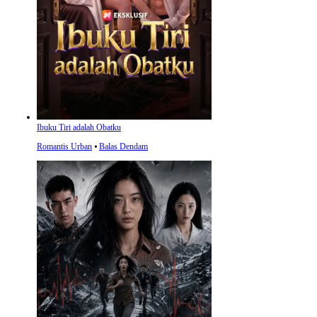
Ibuku Tiri adalah Obatku
Romantis Urban
⦁
Balas Dendam