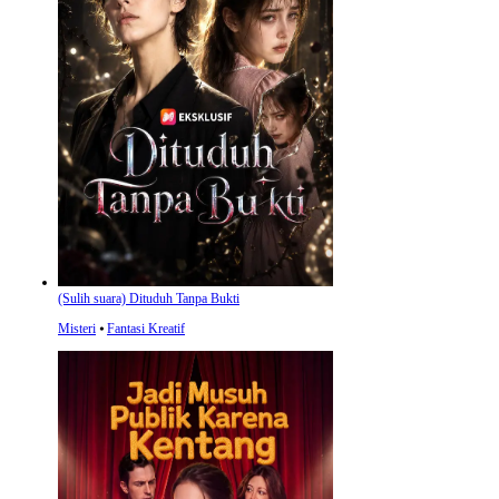
(Sulih suara) Dituduh Tanpa Bukti
Misteri
⦁
Fantasi Kreatif