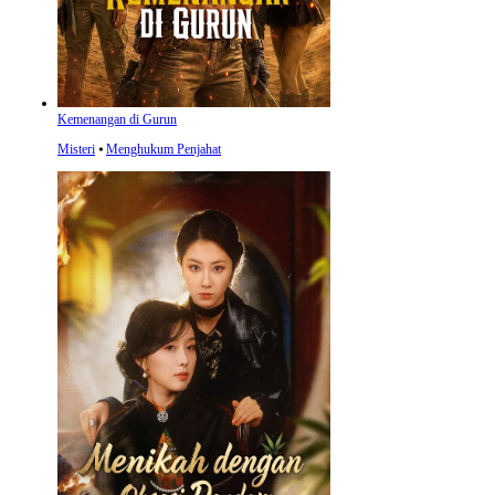
Kemenangan di Gurun
Misteri
⦁
Menghukum Penjahat