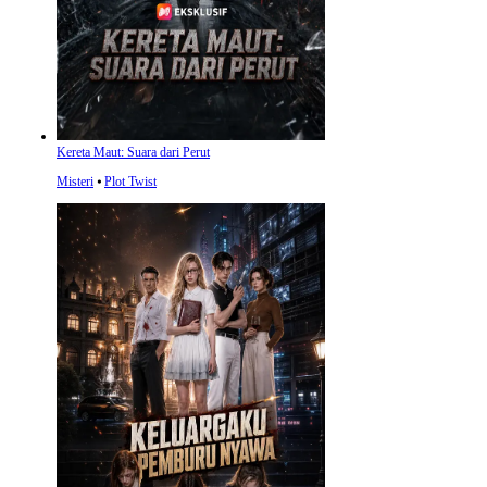
Kereta Maut: Suara dari Perut
Misteri
⦁
Plot Twist