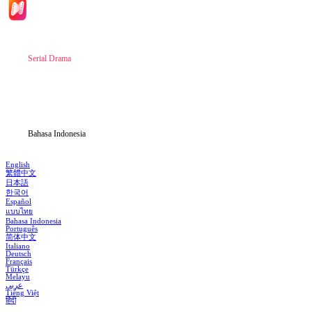
Beranda
Serial Drama
Unduh
Blog
Bahasa Indonesia
English
繁體中文
日本語
한국어
Español
แบบไทย
Bahasa Indonesia
Português
简体中文
Italiano
Deutsch
Français
Türkçe
Melayu
عربي
Tiếng Việt
हिंदी