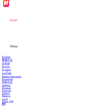
Ana Sayfa
Diziler
İndir
Blog
Türkçe
English
繁體中文
日本語
한국어
Español
แบบไทย
Bahasa Indonesia
Português
简体中文
Italiano
Deutsch
Français
Türkçe
Melayu
عربي
Tiếng Việt
हिंदी