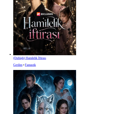
(Dublajlı) Hamilelik İftirası
Gerilim
⦁
Fantastik