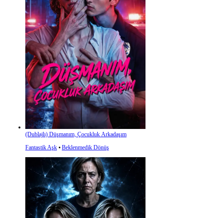
(Dublajlı) Düşmanım, Çocukluk Arkadaşım
Fantastik Aşk
⦁
Beklenmedik Dönüş