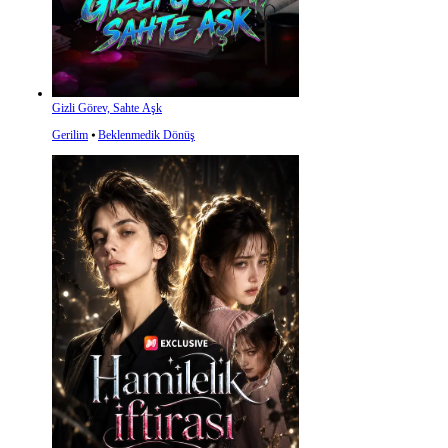
Gizli Görev, Sahte Aşk
Gerilim
⦁
Beklenmedik Dönüş