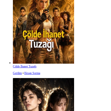
Çölde İhanet Tuzağı
Gerilim
⦁
Hesap Sorma