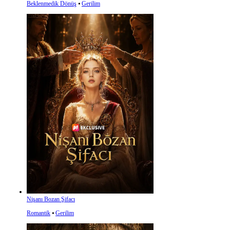
Beklenmedik Dönüş
⦁
Gerilim
Nişanı Bozan Şifacı
Romantik
⦁
Gerilim