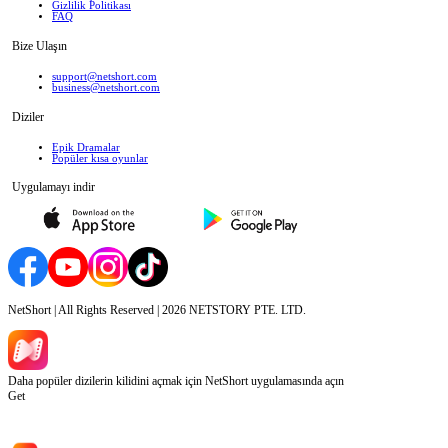
Gizlilik Politikası
FAQ
Bize Ulaşın
support@netshort.com
business@netshort.com
Diziler
Epik Dramalar
Popüler kısa oyunlar
Uygulamayı indir
NetShort | All Rights Reserved |
2026
NETSTORY PTE. LTD.
Daha popüler dizilerin kilidini açmak için NetShort uygulamasında açın
Get