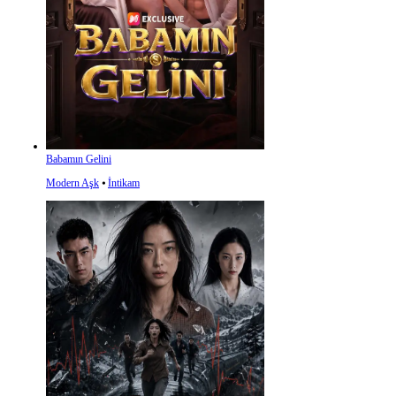
Babamın Gelini
Modern Aşk
⦁
İntikam