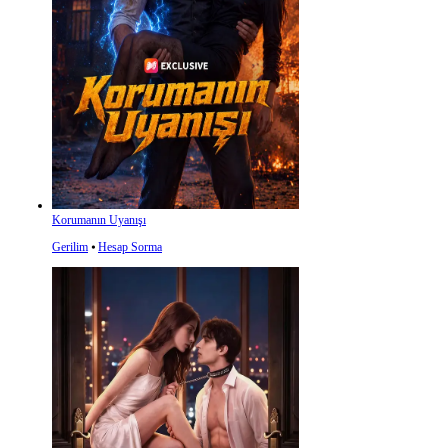
Korumanın Uyanışı
Gerilim
⦁
Hesap Sorma