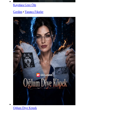
Kayıtlara Göre Ölü
Gerilim
⦁
Yaratıcı Fikirler
Oğlum Diye Köpek