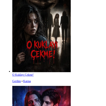
O Kuklayı Çekme!
Gerilim
⦁
Karma