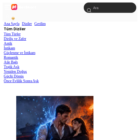
Ana Sayfa
Diziler
Gerilim
Tüm Diziler
Tüm Türler
Diriliş ve Zafer
Antik
İntikam
Güçlenme ve İntikam
Romantik
Aile Bağı
Trajik Aşk
Yeniden Doğuş
Güçlü Dönüş
Önce Evlilik Sonra Aşk