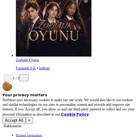
Zorbalık Oyunu
Fantastik Aşk
⦁
İntikam
1
/
3
Your privacy matters
NetShort uses necessary cookies to make our site work. We would also like to use cookies
and similar technologies on our sites to personalize content and provide and improve site
features.If you 'Accept all', you allow us and our third-party partners to collect and use your
Cookie Policy
personal irformation as described in our
.
Accept All
×
Hakkımızda
Hizmet Şartnamesi