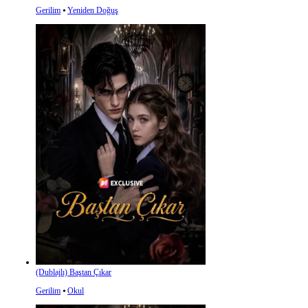
Gerilim
⦁
Yeniden Doğuş
(Dublajlı) Baştan Çıkar
Gerilim
⦁
Okul