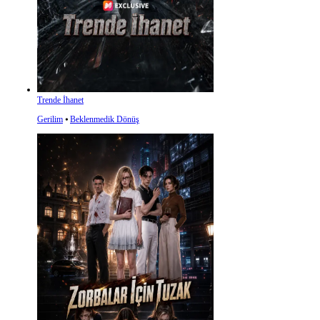
Trende İhanet
Gerilim
⦁
Beklenmedik Dönüş