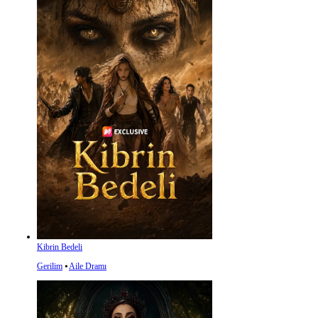
Kibrin Bedeli
Gerilim
⦁
Aile Dramı