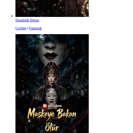
Hamilelik İftirası
Gerilim
⦁
Fantastik