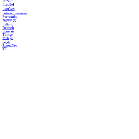
한국어
Español
แบบไทย
Bahasa Indonesia
Português
简体中文
Italiano
Deutsch
Français
Türkçe
Melayu
عربي
Tiếng Việt
हिंदी