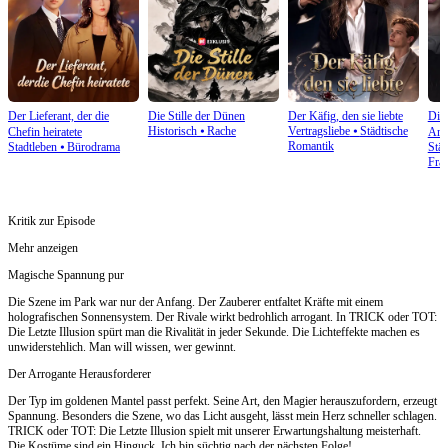
Der Lieferant, der die
Die Stille der Dünen
Der Käfig, den sie liebte
Die 
Historisch
⦁
Rache
Vertragsliebe
⦁
Städtische
Chefin heiratete
Ar
Romantik
Stadtleben
⦁
Bürodrama
Stä
Fra
Kritik zur Episode
Mehr anzeigen
Magische Spannung pur
Die Szene im Park war nur der Anfang. Der Zauberer entfaltet Kräfte mit einem
holografischen Sonnensystem. Der Rivale wirkt bedrohlich arrogant. In TRICK oder TOT:
Die Letzte Illusion spürt man die Rivalität in jeder Sekunde. Die Lichteffekte machen es
unwiderstehlich. Man will wissen, wer gewinnt.
Der Arrogante Herausforderer
Der Typ im goldenen Mantel passt perfekt. Seine Art, den Magier herauszufordern, erzeugt
Spannung. Besonders die Szene, wo das Licht ausgeht, lässt mein Herz schneller schlagen.
TRICK oder TOT: Die Letzte Illusion spielt mit unserer Erwartungshaltung meisterhaft.
Die Kostüme sind ein Hinguck. Ich bin süchtig nach der nächsten Folge!