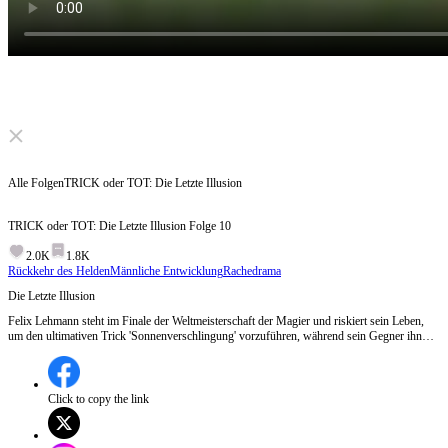
Click to unmute
Alle Folgen
TRICK oder TOT: Die Letzte Illusion
TRICK oder TOT: Die Letzte Illusion
Folge
10
2.0K
1.8K
Rückkehr des Helden
Männliche Entwicklung
Rachedrama
Die Letzte Illusion
Felix Lehmann steht im Finale der Weltmeisterschaft der Magier und riskiert sein Leben,
um den ultimativen Trick 'Sonnenverschlingung' vorzuführen, während sein Gegner ihn
verspottet und droht.Wird Felix den gefährlichen Trick meistern und seine Rache
vollenden?
Click to copy the link