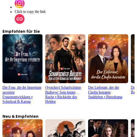
Click to copy the link
Empfohlen für Sie
Die Frau, die ihr Imperium
(Synchro) Scharfschütze
Der Lieferant, der die
Der
Rac
zerstörte
Bullseye: Sein letzter
Chefin heiratete
Frauenentwicklung
⦁
Rache
⦁
Rückkehr des
Stadtleben
⦁
Bürodrama
Schuss gilt der Wahrheit
Schicksal & Karma
Helden
Neu & Empfohlen