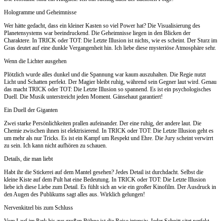
Hologramme und Geheimnisse
Wer hätte gedacht, dass ein kleiner Kasten so viel Power hat? Die Visualisierung des
Planetensystems war beeindruckend. Die Geheimnisse liegen in den Blicken der
Charaktere. In TRICK oder TOT: Die Letzte Illusion ist nichts, wie es scheint. Der Sturz im
Gras deutet auf eine dunkle Vergangenheit hin. Ich liebe diese mysteriöse Atmosphäre sehr.
Wenn die Lichter ausgehen
Plötzlich wurde alles dunkel und die Spannung war kaum auszuhalten. Die Regie nutzt
Licht und Schatten perfekt. Der Magier bleibt ruhig, während sein Gegner laut wird. Genau
das macht TRICK oder TOT: Die Letzte Illusion so spannend. Es ist ein psychologisches
Duell. Die Musik unterstreicht jeden Moment. Gänsehaut garantiert!
Ein Duell der Giganten
Zwei starke Persönlichkeiten prallen aufeinander. Der eine ruhig, der andere laut. Die
Chemie zwischen ihnen ist elektrisierend. In TRICK oder TOT: Die Letzte Illusion geht es
um mehr als nur Tricks. Es ist ein Kampf um Respekt und Ehre. Die Jury scheint verwirrt
zu sein. Ich kann nicht aufhören zu schauen.
Details, die man liebt
Habt ihr die Stickerei auf dem Mantel gesehen? Jedes Detail ist durchdacht. Selbst die
kleine Kiste auf dem Pult hat eine Bedeutung. In TRICK oder TOT: Die Letzte Illusion
liebe ich diese Liebe zum Detail. Es fühlt sich an wie ein großer Kinofilm. Der Ausdruck in
den Augen des Publikums sagt alles aus. Wirklich gelungen!
Nervenkitzel bis zum Schluss
Vom Lauf im Park bis zur großen Bühne ist die Reise intensiv. Jeder Schnitt sitzt perfekt.