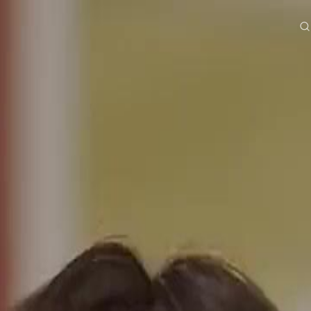
e
Serien
Herunterladen
Informationen
ย
Bahasa Indonesia
Português
简体中文
g Việt
हिंदी