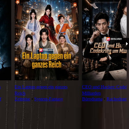
n
Ein Laptop gegen ein ganzes
CEO und Hacker: Codek
Reich
Milliarden
f
Zeitreise
⦁
System-Fantasy
Bürodrama
⦁
Rachedram