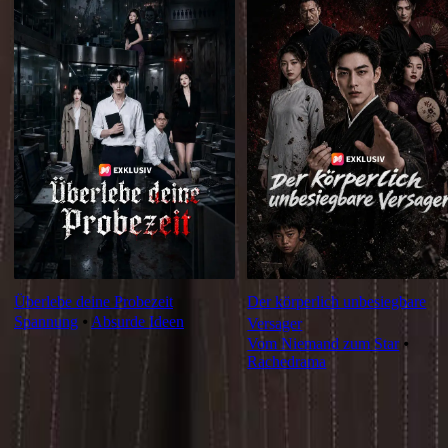
Überlebe deine Probezeit
Der körperlich unbesiegbare
Spannung
⦁
Absurde Ideen
Versager
Vom Niemand zum Star
⦁
Rachedrama
Kritik zur Episode