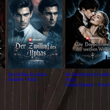
Der Zwilling des Alphas
Die Doppelkrone der weiße
Spannung
⦁
Rache
Wölfin
Fantasie-Romanze
⦁
Werwol