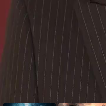
scheinende Rätsel tatsächlich lösen oder wird auch er scheitern?
Click to copy the link
Click to copy the link
1 - 30
31 -50
Alle Folgen
1
2
3
4
5
6
7
8
9
10
11
12
13
14
15
16
17
18
19
20
21
22
31
32
33
35
36
37
38
39
40
41
42
43
44
45
46
47
48
49
Empfohlen für Sie