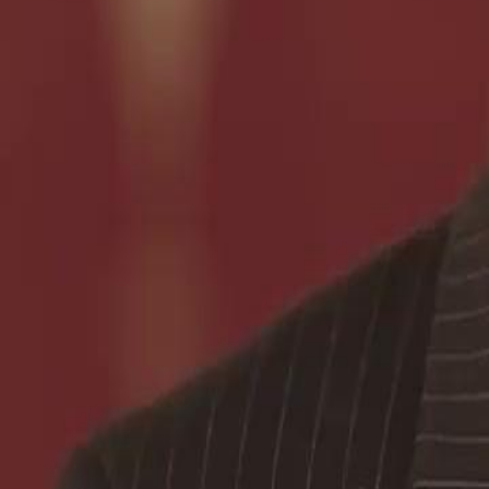
Folge freischalten
TRICK oder TOT: Die Letzte Illusion
Folge
34
2.0K
1.8K
Rückkehr des Helden
Männliche Entwicklung
Rachedrama
Das Rätsel des verschwundenen Götzen
Felix Lehmann stellt sich der Herausforderung, das Geheimnis des
lösen, während Zweifel und Spannung unter den Zuschauern aufko