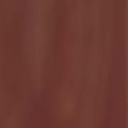
Hauptseit
Deutsch
English
繁體中文
日本語
한국어
Español
แบบไท
Italiano
Deutsch
Français
Türkçe
Melayu
عربي
Tiến
Hauptseite
Serien
trick oder tot die letzte illusion Folge 34