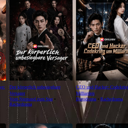
ye:
Der körperlich unbesiegbare
CEO und Hacker: Codekrie
Versager
Milliarden
Vom Niemand zum Star
⦁
Bürodrama
⦁
Rachedrama
Rachedrama