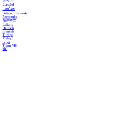
한국어
Español
แบบไทย
Bahasa Indonesia
Português
简体中文
Italiano
Deutsch
Français
Türkçe
Melayu
عربي
Tiếng Việt
हिंदी