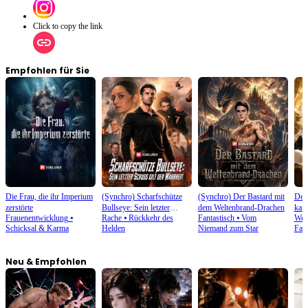
Click to copy the link
Empfohlen für Sie
Die Frau, die ihr Imperium
(Synchro) Scharfschütze
(Synchro) Der Bastard mit
Der 
zerstörte
Bullseye: Sein letzter
dem Weltenbrand-Drachen
kan
Frauenentwicklung
⦁
Rache
⦁
Rückkehr des
Fantastisch
⦁
Vom
Weg 
Schuss gilt der Wahrheit
Schicksal & Karma
Helden
Niemand zum Star
Fant
Neu & Empfohlen