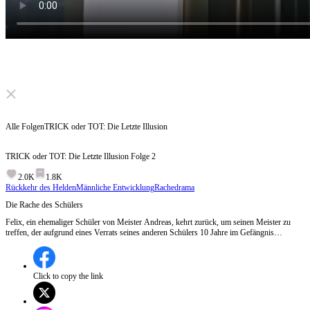
Click to unmute
Alle Folgen
TRICK oder TOT: Die Letzte Illusion
TRICK oder TOT: Die Letzte Illusion
Folge
2
2.0K
1.8K
Rückkehr des Helden
Männliche Entwicklung
Rachedrama
Die Rache des Schülers
Felix, ein ehemaliger Schüler von Meister Andreas, kehrt zurück, um seinen Meister zu
treffen, der aufgrund eines Verrats seines anderen Schülers 10 Jahre im Gefängnis
verbracht hat. Felix schwört Rache und plant, bei einem Magiewettbewerb den gefährlichen
Trick 'Sonnenverschlingung' aufzuführen, trotz der Warnungen seines Meisters über die
lebensbedrohlichen Risiken.Wird Felix seinen gefährlichen Trick erfolgreich vollführen
und Rache nehmen können?
Click to copy the link