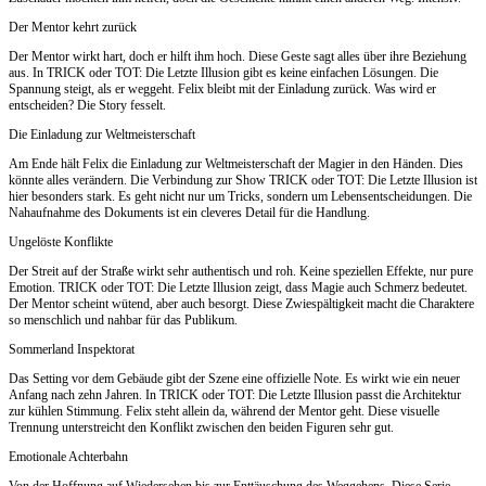
Der Mentor kehrt zurück
Der Mentor wirkt hart, doch er hilft ihm hoch. Diese Geste sagt alles über ihre Beziehung
aus. In TRICK oder TOT: Die Letzte Illusion gibt es keine einfachen Lösungen. Die
Spannung steigt, als er weggeht. Felix bleibt mit der Einladung zurück. Was wird er
entscheiden? Die Story fesselt.
Die Einladung zur Weltmeisterschaft
Am Ende hält Felix die Einladung zur Weltmeisterschaft der Magier in den Händen. Dies
könnte alles verändern. Die Verbindung zur Show TRICK oder TOT: Die Letzte Illusion ist
hier besonders stark. Es geht nicht nur um Tricks, sondern um Lebensentscheidungen. Die
Nahaufnahme des Dokuments ist ein cleveres Detail für die Handlung.
Ungelöste Konflikte
Der Streit auf der Straße wirkt sehr authentisch und roh. Keine speziellen Effekte, nur pure
Emotion. TRICK oder TOT: Die Letzte Illusion zeigt, dass Magie auch Schmerz bedeutet.
Der Mentor scheint wütend, aber auch besorgt. Diese Zwiespältigkeit macht die Charaktere
so menschlich und nahbar für das Publikum.
Sommerland Inspektorat
Das Setting vor dem Gebäude gibt der Szene eine offizielle Note. Es wirkt wie ein neuer
Anfang nach zehn Jahren. In TRICK oder TOT: Die Letzte Illusion passt die Architektur
zur kühlen Stimmung. Felix steht allein da, während der Mentor geht. Diese visuelle
Trennung unterstreicht den Konflikt zwischen den beiden Figuren sehr gut.
Emotionale Achterbahn
Von der Hoffnung auf Wiedersehen bis zur Enttäuschung des Weggehens. Diese Serie