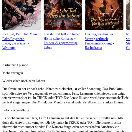
Ice Cold, Bed Hot: Mein
Erst ihr Tod ließ ihn lieben
Der Tag, an dem der
Ich 
Historische Romanze
⦁
Fake-Boyfriend
Vertrag zerbrach
will
Frühere & gegenwärtige
Liebe, die wächst
⦁
Frauenentwicklung
⦁
Stä
Leben
Wendung
Rachedrama
Gege
Kritik zur Episode
Mehr anzeigen
Wiedersehen nach zehn Jahren
Die Szene, in der er nach zehn Jahren zurückkehrt, ist voller Spannung. Das Publikum
spürt die schwere Vergangenheit zwischen ihnen. Felix Lehmann kniet nieder, was zeigt,
wie verzweifelt er ist. In TRICK oder TOT: Die Letzte Illusion wird diese emotionale Tiefe
perfekt eingefangen. Die Mimik des Mentors verrät mehr als Worte. Ein starkes Drama.
Felix Verzweiflung
Es bricht einem das Herz, Felix Lehmann so auf den Knien zu sehen. Er bittet um Hilfe,
doch die Antwort ist komplex. Die Dynamik in TRICK oder TOT: Die Letzte Illusion
überrascht mich immer wieder. Die Kamera fängt jeden schmerzhaften Ausdruck ein.
Zuschauer möchten ihm helfen, doch die Geschichte nimmt einen anderen Weg. Intensiv.