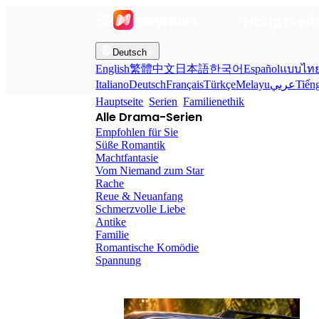
Hauptseit
Deutsch
English
繁體中文
日本語
한국어
Español
แบบไท
Italiano
Deutsch
Français
Türkçe
Melayu
عربي
Tiến
Hauptseite
Serien
Familienethik
Alle Drama-Serien
Empfohlen für Sie
Süße Romantik
Machtfantasie
Vom Niemand zum Star
Rache
Reue & Neuanfang
Schmerzvolle Liebe
Antike
Familie
Romantische Komödie
Spannung