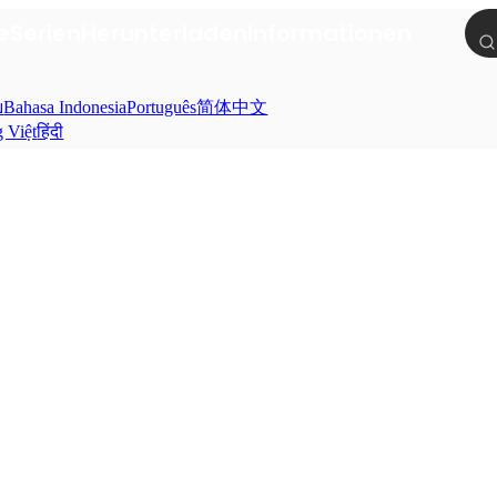
e
Serien
Herunterladen
Informationen
ย
Bahasa Indonesia
Português
简体中文
g Việt
हिंदी