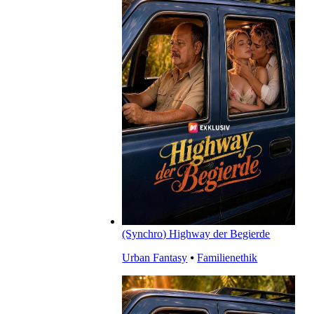
(Synchro) Highway der Begierde
Urban Fantasy
⦁
Familienethik