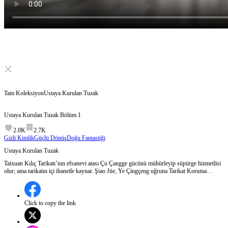
Click to unmute
Tam Koleksiyon
Ustaya Kurulan Tuzak
Ustaya Kurulan Tuzak
Bölüm
1
2.0K
2.7K
Gizli Kimlik
Güçlü Dönüş
Doğu Fantastiği
Ustaya Kurulan Tuzak
Taixuan Kılıç Tarikatı’nın efsanevi atası Çu Çangge gücünü mühürleyip süpürge hizmetlisi
olur; ama tarikatın içi ihanetle kaynar. Şiao Jüe, Ye Çingçeng uğruna Tarikat Koruma
Anahtarı’nı kapmak için Şiao An’ın ruh köklerini kırar, onu İblis Irkı diye damgalayıp
Ölümsüz İdam Sehpası’na sürükler. Çu Çangge mühürü açıp Şiao Jüe’yi yerle bir eder;
Şiao Jüe İblis Hükümdarı’yla birleşip geri döner… Tek kılıçla her şey silinir. Çu Çangge
Şiao An’ı öğrencisi yapar; peki bu kan davası gerçekten bitti mi?
Click to copy the link