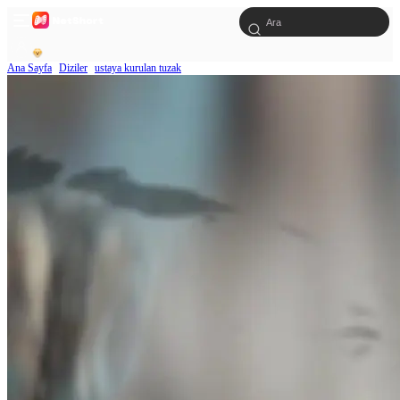
Ana Sayfa
Diziler
ustaya kurulan tuzak