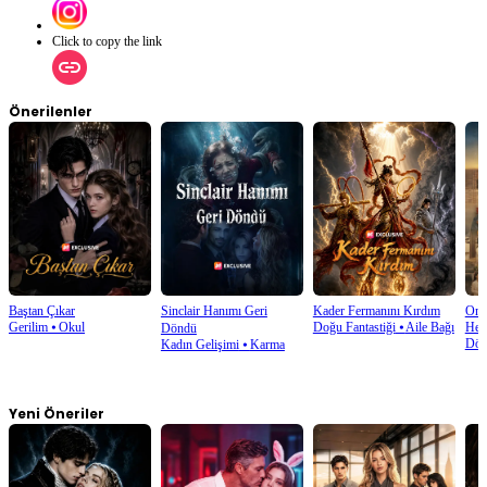
Click to copy the link
Önerilenler
Baştan Çıkar
Sinclair Hanımı Geri
Kader Fermanını Kırdım
Onu
Gerilim
⦁
Okul
Doğu Fantastiği
⦁
Aile Bağı
Hes
Döndü
Dön
Kadın Gelişimi
⦁
Karma
Yeni Öneriler