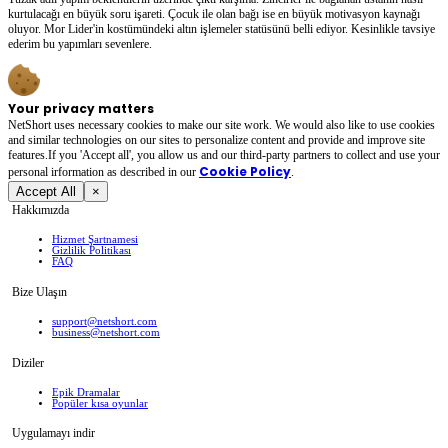
kurtulacağı en büyük soru işareti. Çocuk ile olan bağı ise en büyük motivasyon kaynağı
oluyor. Mor Lider'in kostümündeki altın işlemeler statüsünü belli ediyor. Kesinlikle tavsiye
ederim bu yapımları sevenlere.
Your privacy matters
NetShort uses necessary cookies to make our site work. We would also like to use cookies
and similar technologies on our sites to personalize content and provide and improve site
features.If you 'Accept all', you allow us and our third-party partners to collect and use your
Cookie Policy
personal irformation as described in our
.
Accept All
×
Hakkımızda
Hizmet Şartnamesi
Gizlilik Politikası
FAQ
Bize Ulaşın
support@netshort.com
business@netshort.com
Diziler
Epik Dramalar
Popüler kısa oyunlar
Uygulamayı indir