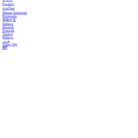
한국어
Español
แบบไทย
Bahasa Indonesia
Português
简体中文
Italiano
Deutsch
Français
Türkçe
Melayu
عربي
Tiếng Việt
हिंदी