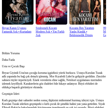
Beyaz Kanın Uyanışı
Sözleşmeli Kocam
Kocamı Ben Yarattım
99'
Fantastik Aşk
⦁
Kurtadam
Modern Aşk
⦁
Yaş Farklı
Yanlış Kimlik
⦁
Mod
Aşk
Beklenmedik Dönüş
Geli
Bölüm Yorumu
Daha Fazla
Usta ve Çocuk Başı
Beyaz Giyimli Usta'nın çocuğu koruma içgüdüsü yürek burkucu. Ustaya Kurulan Tuzak
adlı yapımda bu bağ çok detaylı işlenmiş. Mor Kıyafetli Lider'in gelişiyle gerildim. Zincirler
sahnesi tüyler ürperticiydi. Emek verenlerin eline sağlık, Netshort uygulaması üzerinden
izlemek keyifliydi. Karakterlerin göz ifadeleri bile hikaye anlatıyor. Büyü efektleri de
oldukça başarılı görünüyor ekranda.
Geçmişin İzleri
Karlı geçmişe dair sahneler neden sonuç ilişkisini mükemmel kurmuş izleyici için. Ustaya
Kurulan Tuzak izlerken geçmişteki o kirli çocuk ile şimdiki halini yan yana getirdim. Siyah
Elbiseli Rakip'in bakışlarındaki küçümseme inanılmazdı ve çok iyi oyundu. Büyü efektleri