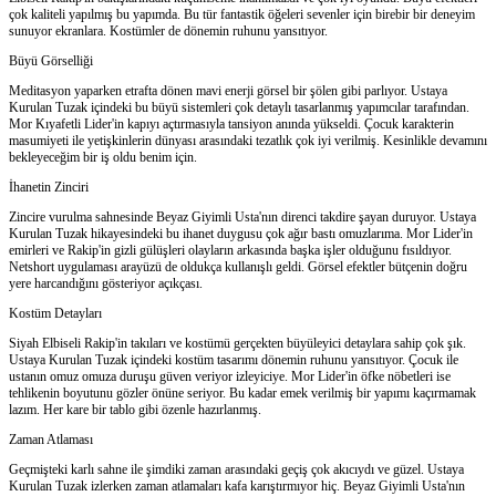
çok kaliteli yapılmış bu yapımda. Bu tür fantastik öğeleri sevenler için birebir bir deneyim
sunuyor ekranlara. Kostümler de dönemin ruhunu yansıtıyor.
Büyü Görselliği
Meditasyon yaparken etrafta dönen mavi enerji görsel bir şölen gibi parlıyor. Ustaya
Kurulan Tuzak içindeki bu büyü sistemleri çok detaylı tasarlanmış yapımcılar tarafından.
Mor Kıyafetli Lider'in kapıyı açtırmasıyla tansiyon anında yükseldi. Çocuk karakterin
masumiyeti ile yetişkinlerin dünyası arasındaki tezatlık çok iyi verilmiş. Kesinlikle devamını
bekleyeceğim bir iş oldu benim için.
İhanetin Zinciri
Zincire vurulma sahnesinde Beyaz Giyimli Usta'nın direnci takdire şayan duruyor. Ustaya
Kurulan Tuzak hikayesindeki bu ihanet duygusu çok ağır bastı omuzlarıma. Mor Lider'in
emirleri ve Rakip'in gizli gülüşleri olayların arkasında başka işler olduğunu fısıldıyor.
Netshort uygulaması arayüzü de oldukça kullanışlı geldi. Görsel efektler bütçenin doğru
yere harcandığını gösteriyor açıkçası.
Kostüm Detayları
Siyah Elbiseli Rakip'in takıları ve kostümü gerçekten büyüleyici detaylara sahip çok şık.
Ustaya Kurulan Tuzak içindeki kostüm tasarımı dönemin ruhunu yansıtıyor. Çocuk ile
ustanın omuz omuza duruşu güven veriyor izleyiciye. Mor Lider'in öfke nöbetleri ise
tehlikenin boyutunu gözler önüne seriyor. Bu kadar emek verilmiş bir yapımı kaçırmamak
lazım. Her kare bir tablo gibi özenle hazırlanmış.
Zaman Atlaması
Geçmişteki karlı sahne ile şimdiki zaman arasındaki geçiş çok akıcıydı ve güzel. Ustaya
Kurulan Tuzak izlerken zaman atlamaları kafa karıştırmıyor hiç. Beyaz Giyimli Usta'nın