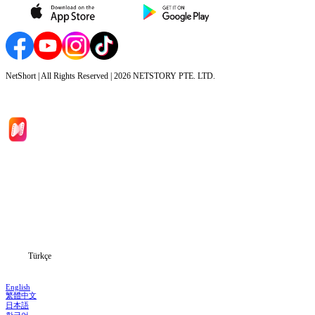
NetShort | All Rights Reserved |
2026
NETSTORY PTE. LTD.
Ana Sayfa
Diziler
İndir
Blog
Türkçe
English
繁體中文
日本語