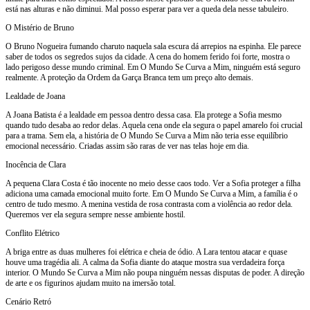
está nas alturas e não diminui. Mal posso esperar para ver a queda dela nesse tabuleiro.
O Mistério de Bruno
O Bruno Nogueira fumando charuto naquela sala escura dá arrepios na espinha. Ele parece
saber de todos os segredos sujos da cidade. A cena do homem ferido foi forte, mostra o
lado perigoso desse mundo criminal. Em O Mundo Se Curva a Mim, ninguém está seguro
realmente. A proteção da Ordem da Garça Branca tem um preço alto demais.
Lealdade de Joana
A Joana Batista é a lealdade em pessoa dentro dessa casa. Ela protege a Sofia mesmo
quando tudo desaba ao redor delas. Aquela cena onde ela segura o papel amarelo foi crucial
para a trama. Sem ela, a história de O Mundo Se Curva a Mim não teria esse equilíbrio
emocional necessário. Criadas assim são raras de ver nas telas hoje em dia.
Inocência de Clara
A pequena Clara Costa é tão inocente no meio desse caos todo. Ver a Sofia proteger a filha
adiciona uma camada emocional muito forte. Em O Mundo Se Curva a Mim, a família é o
centro de tudo mesmo. A menina vestida de rosa contrasta com a violência ao redor dela.
Queremos ver ela segura sempre nesse ambiente hostil.
Conflito Elétrico
A briga entre as duas mulheres foi elétrica e cheia de ódio. A Lara tentou atacar e quase
houve uma tragédia ali. A calma da Sofia diante do ataque mostra sua verdadeira força
interior. O Mundo Se Curva a Mim não poupa ninguém nessas disputas de poder. A direção
de arte e os figurinos ajudam muito na imersão total.
Cenário Retró