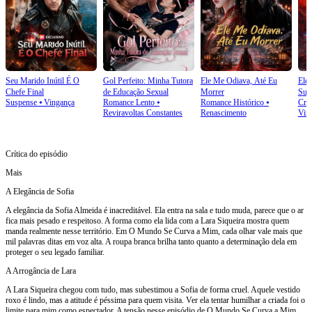
Seu Marido Inútil É O
Gol Perfeito: Minha Tutora
Ele Me Odiava, Até Eu
Ele 
Chefe Final
de Educação Sexual
Morrer
Sua
Suspense
⦁
Vingança
Romance Lento
⦁
Romance Histórico
⦁
Cre
Reviravoltas Constantes
Renascimento
Vin
Crítica do episódio
Mais
A Elegância de Sofia
A elegância da Sofia Almeida é inacreditável. Ela entra na sala e tudo muda, parece que o ar
fica mais pesado e respeitoso. A forma como ela lida com a Lara Siqueira mostra quem
manda realmente nesse território. Em O Mundo Se Curva a Mim, cada olhar vale mais que
mil palavras ditas em voz alta. A roupa branca brilha tanto quanto a determinação dela em
proteger o seu legado familiar.
A Arrogância de Lara
A Lara Siqueira chegou com tudo, mas subestimou a Sofia de forma cruel. Aquele vestido
roxo é lindo, mas a atitude é péssima para quem visita. Ver ela tentar humilhar a criada foi o
limite para mim como espectador. A tensão nesse episódio de O Mundo Se Curva a Mim