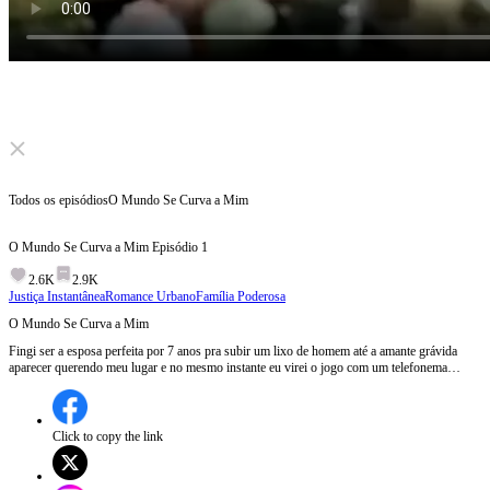
Click to unmute
Todos os episódios
O Mundo Se Curva a Mim
O Mundo Se Curva a Mim
Episódio
1
2.6K
2.9K
Justiça Instantânea
Romance Urbano
Família Poderosa
O Mundo Se Curva a Mim
Fingi ser a esposa perfeita por 7 anos pra subir um lixo de homem até a amante grávida
aparecer querendo meu lugar e no mesmo instante eu virei o jogo com um telefonema
destruindo tudo que era dele tomando o poder que ele sempre quis enquanto até os aliados
dele já estavam do meu lado e no fim eu virei lenda inalcançável e ele só entendeu tarde
demais ajoelhado diante da própria queda
Click to copy the link