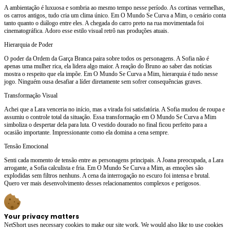
A ambientação é luxuosa e sombria ao mesmo tempo nesse período. As cortinas vermelhas,
os carros antigos, tudo cria um clima único. Em O Mundo Se Curva a Mim, o cenário conta
tanto quanto o diálogo entre eles. A chegada do carro preto na rua movimentada foi
cinematográfica. Adoro esse estilo visual retrô nas produções atuais.
Hierarquia de Poder
O poder da Ordem da Garça Branca paira sobre todos os personagens. A Sofia não é
apenas uma mulher rica, ela lidera algo maior. A reação do Bruno ao saber das notícias
mostra o respeito que ela impõe. Em O Mundo Se Curva a Mim, hierarquia é tudo nesse
jogo. Ninguém ousa desafiar a líder diretamente sem sofrer consequências graves.
Transformação Visual
Achei que a Lara venceria no início, mas a virada foi satisfatória. A Sofia mudou de roupa e
assumiu o controle total da situação. Essa transformação em O Mundo Se Curva a Mim
simboliza o despertar dela para luta. O vestido dourado no final ficou perfeito para a
ocasião importante. Impressionante como ela domina a cena sempre.
Tensão Emocional
Senti cada momento de tensão entre as personagens principais. A Joana preocupada, a Lara
arrogante, a Sofia calculista e fria. Em O Mundo Se Curva a Mim, as emoções são
explodidas sem filtros nenhuns. A cena da interrogação no escuro foi intensa e brutal.
Quero ver mais desenvolvimento desses relacionamentos complexos e perigosos.
Your privacy matters
NetShort uses necessary cookies to make our site work. We would also like to use cookies