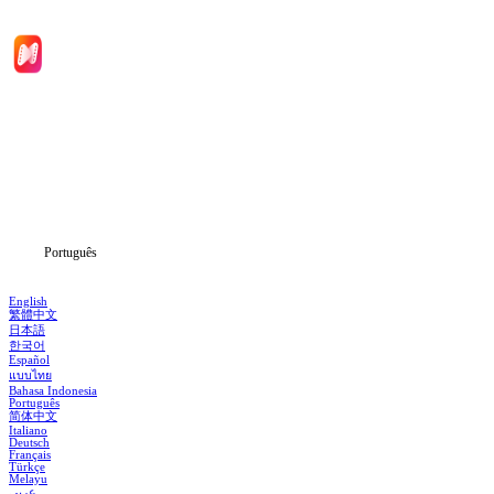
Início
Séries
Baixar
Notícias
Português
English
繁體中文
日本語
한국어
Español
แบบไทย
Bahasa Indonesia
Português
简体中文
Italiano
Deutsch
Français
Türkçe
Melayu
عربي