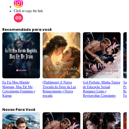
Click to copy the link
Recomendado para você
Eu Fiz Meu Marido
(Dublagem) A Noiva
Gol Perfeito: Minha Tutora
Sai 
Magnata, Mas Ele Me
Trocada do Deus da Luz
de Educação Sexual
Prin
Crescimento Feminino
⦁
Renascimento
⦁
Noiva
Romance Lento
⦁
Rom
Traiu
Karma
trocada
Reviravoltas Constantes
Fant
Novas Para Você