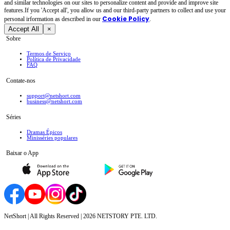
and similar technologies on our sites to personalize content and provide and improve site
features.If you 'Accept all', you allow us and our third-party partners to collect and use your
Cookie Policy
personal irformation as described in our
.
Accept All
×
Sobre
Termos de Serviço
Política de Privacidade
FAQ
Contate-nos
support@netshort.com
business@netshort.com
Séries
Dramas Épicos
Minisséries populares
Baixar o App
NetShort | All Rights Reserved |
2026
NETSTORY PTE. LTD.