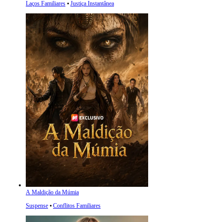
Laços Familiares
⦁
Justiça Instantânea
A Maldição da Múmia
Suspense
⦁
Conflitos Familiares