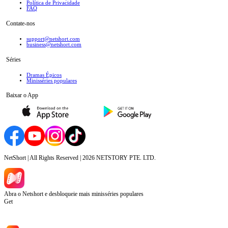
Política de Privacidade
FAQ
Contate-nos
support@netshort.com
business@netshort.com
Séries
Dramas Épicos
Minisséries populares
Baixar o App
NetShort | All Rights Reserved |
2026
NETSTORY PTE. LTD.
Abra o Netshort e desbloqueie mais minisséries populares
Get