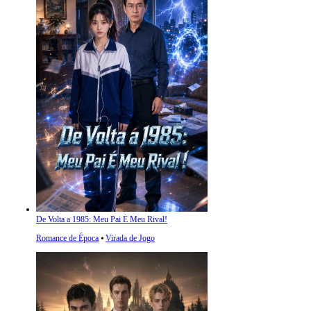
De Volta a 1985: Meu Pai É Meu Rival!
Romance de Época
⦁
Virada de Jogo