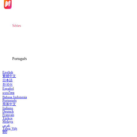
Início
Séries
Baixar
Notícias
Português
English
繁體中文
日本語
한국어
Español
แบบไทย
Bahasa Indonesia
Português
简体中文
Italiano
Deutsch
Français
Türkçe
Melayu
عربي
Tiếng Việt
हिंदी