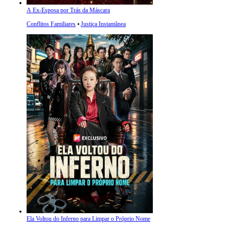
A Ex-Esposa por Trás da Máscara
Conflitos Familiares
⦁
Justiça Instantânea
Ela Voltou do Inferno para Limpar o Próprio Nome