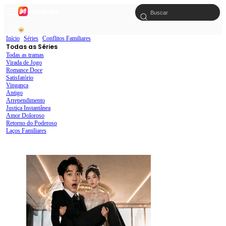
Início
Séries
Conflitos Familiares
Todas as Séries
Todas as tramas
Virada de Jogo
Romance Doce
Satisfatório
Vingança
Antigo
Arrependimento
Justiça Instantânea
Amor Doloroso
Retorno do Poderoso
Laços Familiares