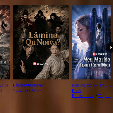
lfica
Lâmina Ou Noiva?
Meu Marido Me Traiu C
ça
Vingança
⦁
Antigo
Robô
Renascimento
⦁
Vingança