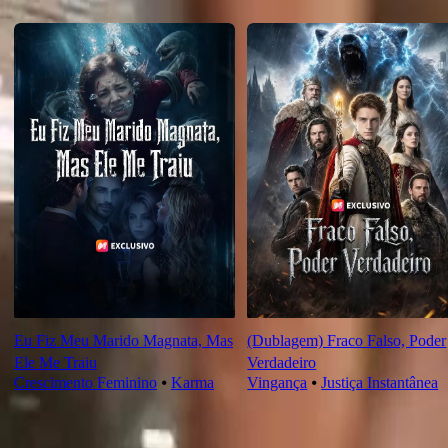
Recomendado para você
Eu Fiz Meu Marido Magnata, Mas
(Dublagem) Fraco Falso, Poder
Ele Me Traiu
Verdadeiro
Crescimento Feminino
⦁
Karma
Vingança
⦁
Justiça Instantânea