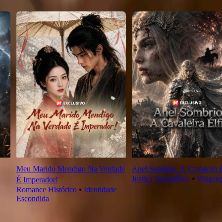
Meu Marido Mendigo Na Verdade
Anel Sombrio: A Cavaleira É
Justiça Instantânea
⦁
Vingan
É Imperador!
Romance Histórico
⦁
Identidade
Escondida