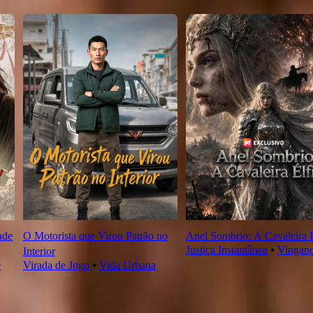
ade
O Motorista que Virou Patrão no
Anel Sombrio: A Cavaleira É
Justiça Instantânea
⦁
Vingan
Interior
e
Virada de Jogo
⦁
Vida Urbana