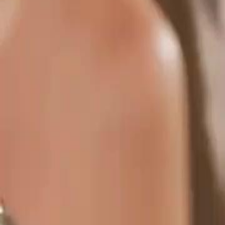
Desbloquear este episódio
(Dublagem)O Bilionário e a Amada Grávida
Episódio
16
9.8K
12.2K
Romance Doce
Justiça Instantânea
Caso de Uma Noite
(Dublagem)O Bilionário e a Amada Grávida
Evelyn teve um caso com Damien e sumiu. Dez anos depois, seus ca
Enquanto Damien busca seu filho Leo, ele se apaixona por Evelyn, ag