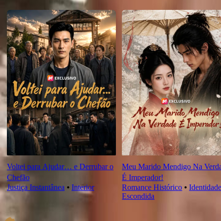
Novas Para Você
Voltei para Ajudar… e Derrubar o
Meu Marido Mendigo Na Verd
Chefão
É Imperador!
Justiça Instantânea
⦁
Interior
Romance Histórico
⦁
Identidad
Escondida