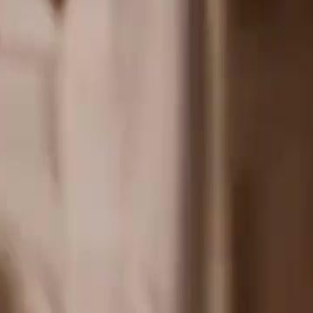
minhos se cruzam novamente.
ora sua secretária. Mas o amor deles