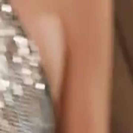
enfrenta intrigas da vilã Sophia e um casamento arranjado. Um segre
na verdade Elena Hart, a filha perdida da família!
Click to copy the link
Click to copy the link
1 - 30
31 - 60
61 -70
Todos os episódios
1
2
3
4
5
6
7
8
9
10
11
12
13
14
15
17
18
19
20
21
22
23
24
25
26
27
28
29
30
31
32
33
34
35
36
37
38
39
40
41
42
43
44
45
61
62
63
64
65
66
67
68
69
70