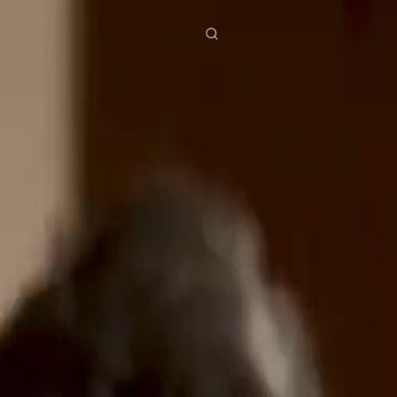
ies
Baixar
Notícias
ย
Bahasa Indonesia
Português
简体中文
g Việt
हिंदी