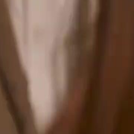
do do passado mudará tudo: Evelyn é
46
47
48
49
50
51
52
53
54
55
56
57
58
59
60