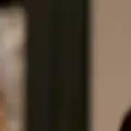
Início
Sér
Português
English
繁體中文
日本語
한국어
Español
แบบไท
Italiano
Deutsch
Français
Türkçe
Melayu
عربي
Tiến
Início
Séries
dublagemo bilionário e a amada grávida Episódio 16