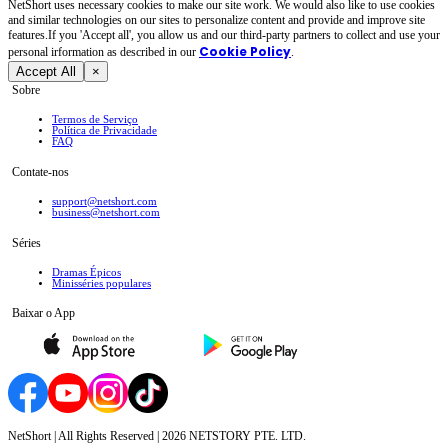
NetShort uses necessary cookies to make our site work. We would also like to use cookies
and similar technologies on our sites to personalize content and provide and improve site
features.If you 'Accept all', you allow us and our third-party partners to collect and use your
Cookie Policy
personal irformation as described in our
.
Accept All
×
Sobre
Termos de Serviço
Política de Privacidade
FAQ
Contate-nos
support@netshort.com
business@netshort.com
Séries
Dramas Épicos
Minisséries populares
Baixar o App
NetShort | All Rights Reserved |
2026
NETSTORY PTE. LTD.