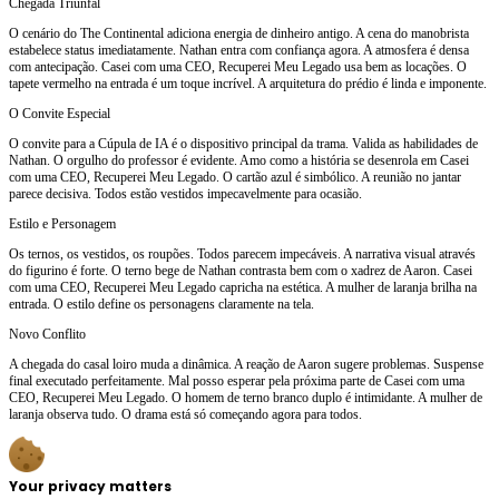
Chegada Triunfal
O cenário do The Continental adiciona energia de dinheiro antigo. A cena do manobrista
estabelece status imediatamente. Nathan entra com confiança agora. A atmosfera é densa
com antecipação. Casei com uma CEO, Recuperei Meu Legado usa bem as locações. O
tapete vermelho na entrada é um toque incrível. A arquitetura do prédio é linda e imponente.
O Convite Especial
O convite para a Cúpula de IA é o dispositivo principal da trama. Valida as habilidades de
Nathan. O orgulho do professor é evidente. Amo como a história se desenrola em Casei
com uma CEO, Recuperei Meu Legado. O cartão azul é simbólico. A reunião no jantar
parece decisiva. Todos estão vestidos impecavelmente para ocasião.
Estilo e Personagem
Os ternos, os vestidos, os roupões. Todos parecem impecáveis. A narrativa visual através
do figurino é forte. O terno bege de Nathan contrasta bem com o xadrez de Aaron. Casei
com uma CEO, Recuperei Meu Legado capricha na estética. A mulher de laranja brilha na
entrada. O estilo define os personagens claramente na tela.
Novo Conflito
A chegada do casal loiro muda a dinâmica. A reação de Aaron sugere problemas. Suspense
final executado perfeitamente. Mal posso esperar pela próxima parte de Casei com uma
CEO, Recuperei Meu Legado. O homem de terno branco duplo é intimidante. A mulher de
laranja observa tudo. O drama está só começando agora para todos.
Your privacy matters