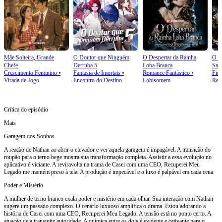
Mãe Solteira, Grande
O Doutor que Ninguém
O Despertar da Rainha
O J
Chefe
Derruba 5
Loba Branca
Sab
Crescimento Feminino
⦁
Fantasia de Imortais
⦁
Romance Fantástico
⦁
Ficç
Virada de Jogo
Encontro do Destino
Lobisomem
Ren
Crítica do episódio
Mais
Garagem dos Sonhos
A reação de Nathan ao abrir o elevador e ver aquela garagem é impagável. A transição do
roupão para o terno bege mostra sua transformação completa. Assistir a essa evolução no
aplicativo é viciante. A reviravolta na trama de Casei com uma CEO, Recuperei Meu
Legado me mantém preso à tela. A produção é impecável e o luxo é palpável em cada cena.
Poder e Mistério
A mulher de terno branco exala poder e mistério em cada olhar. Sua interação com Nathan
sugere um passado complexo. O cenário luxuoso amplifica o drama. Estou adorando a
história de Casei com uma CEO, Recuperei Meu Legado. A tensão está no ponto certo. A
atuação dela transmite autoridade. A química entre os dois é evidente e cativante para o