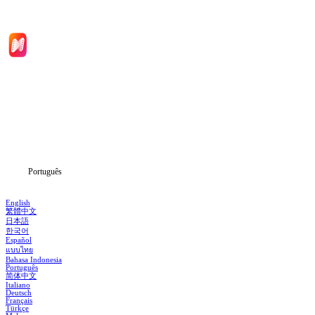
Início
Séries
Baixar
Notícias
Português
English
繁體中文
日本語
한국어
Español
แบบไทย
Bahasa Indonesia
Português
简体中文
Italiano
Deutsch
Français
Türkçe