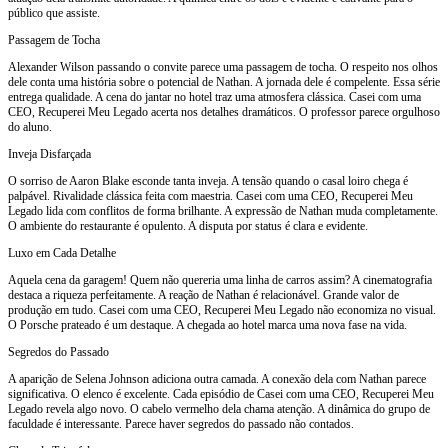
público que assiste.
Passagem de Tocha
Alexander Wilson passando o convite parece uma passagem de tocha. O respeito nos olhos
dele conta uma história sobre o potencial de Nathan. A jornada dele é compelente. Essa série
entrega qualidade. A cena do jantar no hotel traz uma atmosfera clássica. Casei com uma
CEO, Recuperei Meu Legado acerta nos detalhes dramáticos. O professor parece orgulhoso
do aluno.
Inveja Disfarçada
O sorriso de Aaron Blake esconde tanta inveja. A tensão quando o casal loiro chega é
palpável. Rivalidade clássica feita com maestria. Casei com uma CEO, Recuperei Meu
Legado lida com conflitos de forma brilhante. A expressão de Nathan muda completamente.
O ambiente do restaurante é opulento. A disputa por status é clara e evidente.
Luxo em Cada Detalhe
Aquela cena da garagem! Quem não quereria uma linha de carros assim? A cinematografia
destaca a riqueza perfeitamente. A reação de Nathan é relacionável. Grande valor de
produção em tudo. Casei com uma CEO, Recuperei Meu Legado não economiza no visual.
O Porsche prateado é um destaque. A chegada ao hotel marca uma nova fase na vida.
Segredos do Passado
A aparição de Selena Johnson adiciona outra camada. A conexão dela com Nathan parece
significativa. O elenco é excelente. Cada episódio de Casei com uma CEO, Recuperei Meu
Legado revela algo novo. O cabelo vermelho dela chama atenção. A dinâmica do grupo de
faculdade é interessante. Parece haver segredos do passado não contados.