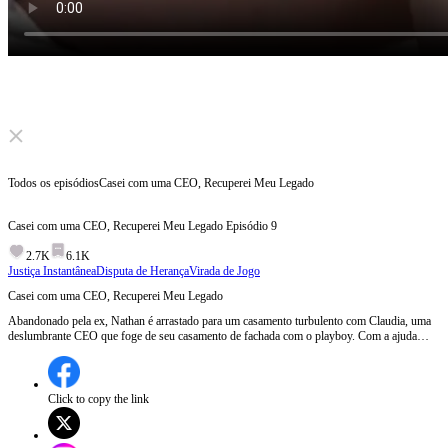
Click to unmute
Todos os episódios
Casei com uma CEO, Recuperei Meu Legado
Casei com uma CEO, Recuperei Meu Legado
Episódio
9
2.7K
6.1K
Justiça Instantânea
Disputa de Herança
Virada de Jogo
Casei com uma CEO, Recuperei Meu Legado
Abandonado pela ex, Nathan é arrastado para um casamento turbulento com Claudia, uma
deslumbrante CEO que foge de seu casamento de fachada com o playboy. Com a ajuda
dela, Nathan descobre que na verdade é o herdeiro legítimo perdido da família Norrington.
Envolvido em uma guerra pela herança, Nathan choca o mundo como Cipher, um gênio da
inteligência artificial — e descobre seu passado roubado.
Click to copy the link