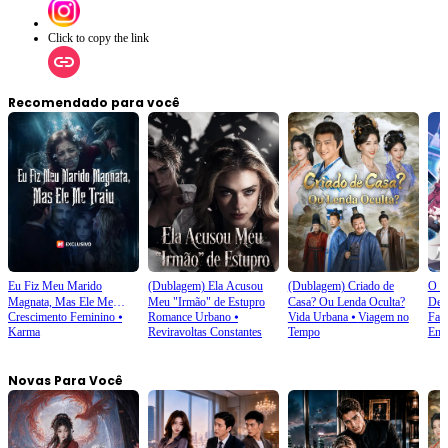
Click to copy the link
Recomendado para você
Eu Fiz Meu Marido
(Dublagem) Ela Acusou
(Dublagem) Criado de
O D
Magnata, Mas Ele Me
Meu "Irmão" de Estupro
Casa? Ou Lenda Oculta?
Der
Crescimento Feminino
⦁
Romance Urbano
⦁
Vida Urbana
⦁
Viagem no
Fant
Traiu
Karma
Reviravoltas Constantes
Tempo
Enc
Novas Para Você