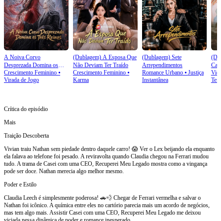
A Noiva Corvo
(Dublagem) A Esposa Que
(Dublagem) Sete
(Du
Desprezada Domina os
Não Deviam Ter Traído
Arrependimentos
Cas
Crescimento Feminino
⦁
Crescimento Feminino
⦁
Romance Urbano
⦁
Justiça
Vid
Três Reinos
Virada de Jogo
Karma
Instantânea
Tem
Crítica do episódio
Mais
Traição Descoberta
Vivian traiu Nathan sem piedade dentro daquele carro! 😱 Ver o Lex beijando ela enquanto
ela falava ao telefone foi pesado. A reviravolta quando Claudia chegou na Ferrari mudou
tudo. A trama de Casei com uma CEO, Recuperei Meu Legado mostra como a vingança
pode ser doce. Nathan merecia algo melhor mesmo.
Poder e Estilo
Claudia Leech é simplesmente poderosa! 🚗💨 Chegar de Ferrari vermelha e salvar o
Nathan foi icônico. A química entre eles no cartório parecia mais um acordo de negócios,
mas tem algo mais. Assistir Casei com uma CEO, Recuperei Meu Legado me deixou
viciada nessa dinâmica de poder e romance inesperado.