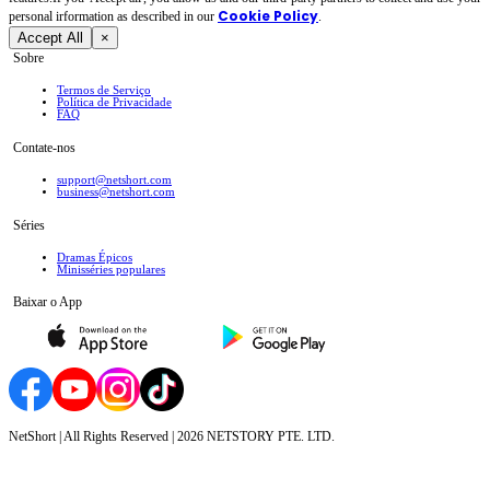
Cookie Policy
personal irformation as described in our
.
Accept All
×
Sobre
Termos de Serviço
Política de Privacidade
FAQ
Contate-nos
support@netshort.com
business@netshort.com
Séries
Dramas Épicos
Minisséries populares
Baixar o App
NetShort | All Rights Reserved |
2026
NETSTORY PTE. LTD.