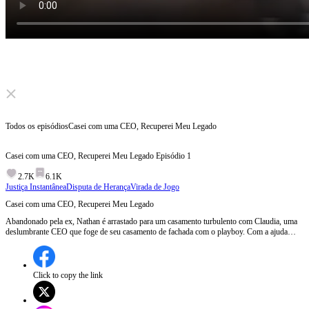
Click to unmute
Todos os episódios
Casei com uma CEO, Recuperei Meu Legado
Casei com uma CEO, Recuperei Meu Legado
Episódio
1
2.7K
6.1K
Justiça Instantânea
Disputa de Herança
Virada de Jogo
Casei com uma CEO, Recuperei Meu Legado
Abandonado pela ex, Nathan é arrastado para um casamento turbulento com Claudia, uma
deslumbrante CEO que foge de seu casamento de fachada com o playboy. Com a ajuda
dela, Nathan descobre que na verdade é o herdeiro legítimo perdido da família Norrington.
Envolvido em uma guerra pela herança, Nathan choca o mundo como Cipher, um gênio da
inteligência artificial — e descobre seu passado roubado.
Click to copy the link