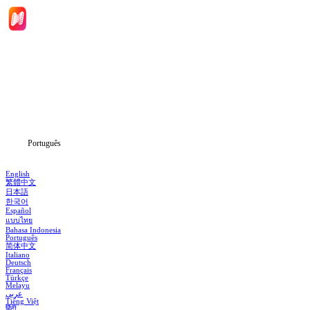
Início
Séries
Baixar
Notícias
Português
English
繁體中文
日本語
한국어
Español
แบบไทย
Bahasa Indonesia
Português
简体中文
Italiano
Deutsch
Français
Türkçe
Melayu
عربي
Tiếng Việt
हिंदी