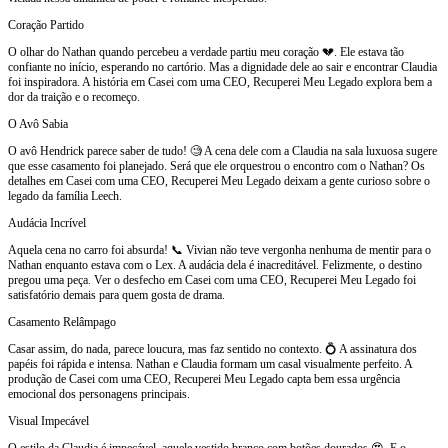
Coração Partido
O olhar do Nathan quando percebeu a verdade partiu meu coração 💔. Ele estava tão
confiante no início, esperando no cartório. Mas a dignidade dele ao sair e encontrar Claudia
foi inspiradora. A história em Casei com uma CEO, Recuperei Meu Legado explora bem a
dor da traição e o recomeço.
O Avô Sabia
O avô Hendrick parece saber de tudo! 🧐 A cena dele com a Claudia na sala luxuosa sugere
que esse casamento foi planejado. Será que ele orquestrou o encontro com o Nathan? Os
detalhes em Casei com uma CEO, Recuperei Meu Legado deixam a gente curioso sobre o
legado da família Leech.
Audácia Incrível
Aquela cena no carro foi absurda! 📞 Vivian não teve vergonha nenhuma de mentir para o
Nathan enquanto estava com o Lex. A audácia dela é inacreditável. Felizmente, o destino
pregou uma peça. Ver o desfecho em Casei com uma CEO, Recuperei Meu Legado foi
satisfatório demais para quem gosta de drama.
Casamento Relâmpago
Casar assim, do nada, parece loucura, mas faz sentido no contexto. 💍 A assinatura dos
papéis foi rápida e intensa. Nathan e Claudia formam um casal visualmente perfeito. A
produção de Casei com uma CEO, Recuperei Meu Legado capta bem essa urgência
emocional dos personagens principais.
Visual Impecável
O estilo da Claudia é impecável, aquele vestido branco com botões dourados 😍. E o