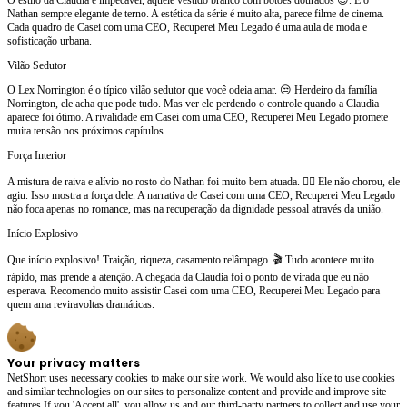
Nathan sempre elegante de terno. A estética da série é muito alta, parece filme de cinema.
Cada quadro de Casei com uma CEO, Recuperei Meu Legado é uma aula de moda e
sofisticação urbana.
Vilão Sedutor
O Lex Norrington é o típico vilão sedutor que você odeia amar. 😒 Herdeiro da família
Norrington, ele acha que pode tudo. Mas ver ele perdendo o controle quando a Claudia
aparece foi ótimo. A rivalidade em Casei com uma CEO, Recuperei Meu Legado promete
muita tensão nos próximos capítulos.
Força Interior
A mistura de raiva e alívio no rosto do Nathan foi muito bem atuada. 😮‍💨 Ele não chorou, ele
agiu. Isso mostra a força dele. A narrativa de Casei com uma CEO, Recuperei Meu Legado
não foca apenas no romance, mas na recuperação da dignidade pessoal através da união.
Início Explosivo
Que início explosivo! Traição, riqueza, casamento relâmpago. 🎬 Tudo acontece muito
rápido, mas prende a atenção. A chegada da Claudia foi o ponto de virada que eu não
esperava. Recomendo muito assistir Casei com uma CEO, Recuperei Meu Legado para
quem ama reviravoltas dramáticas.
Your privacy matters
NetShort uses necessary cookies to make our site work. We would also like to use cookies
and similar technologies on our sites to personalize content and provide and improve site
features.If you 'Accept all', you allow us and our third-party partners to collect and use your