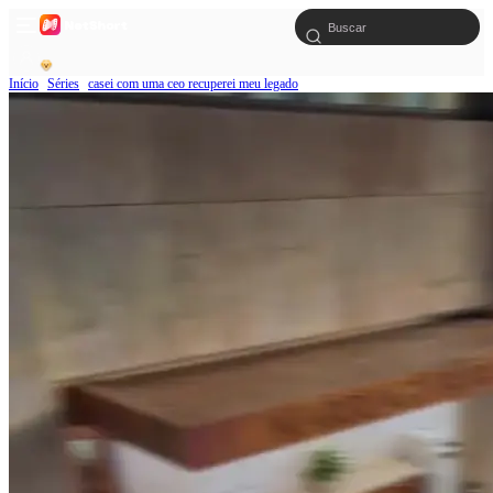
Início
Séries
casei com uma ceo recuperei meu legado