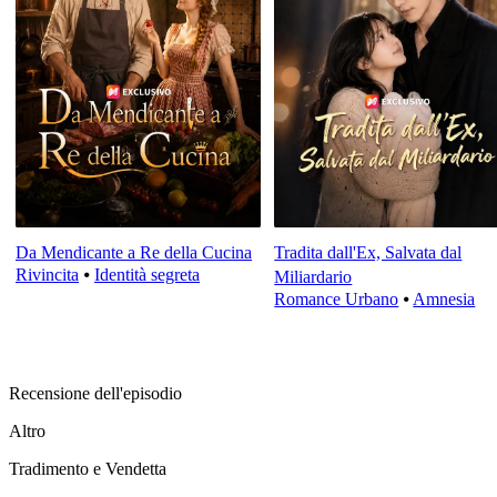
Da Mendicante a Re della Cucina
Tradita dall'Ex, Salvata dal
Rivincita
⦁
Identità segreta
Miliardario
Romance Urbano
⦁
Amnesia
Recensione dell'episodio
Altro
Tradimento e Vendetta