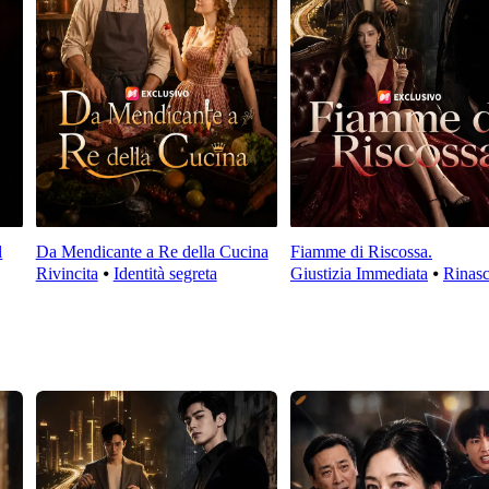
l
Da Mendicante a Re della Cucina
Fiamme di Riscossa.
Rivincita
⦁
Identità segreta
Giustizia Immediata
⦁
Rinasc