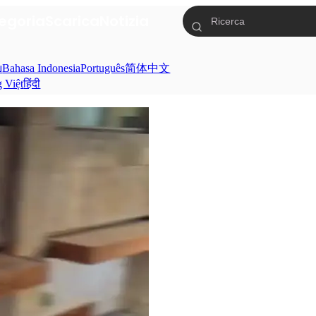
egoria
Scarica
Notizia
ย
Bahasa Indonesia
Português
简体中文
g Việt
हिंदी