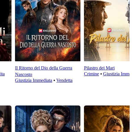
Il Ritorno del Dio della Guerra
Pilastro dei Mari
ita
Crimine
⦁
Giustizia Imme
Nascosto
Giustizia Immediata
⦁
Vendetta