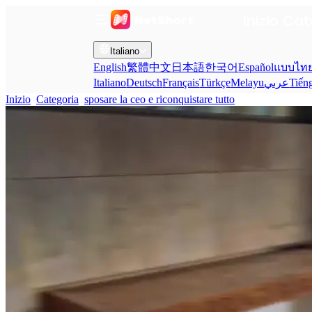
Inizio
Cat
Italiano
English
繁體中文
日本語
한국어
Español
แบบไท
Italiano
Deutsch
Français
Türkçe
Melayu
عربي
Tiến
Inizio
Categoria
sposare la ceo e riconquistare tutto