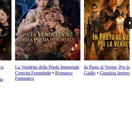
co
La Vendetta della Preda Immortale
In Pasto al Verme, Poi la
Crescita Femminile
⦁
Romance
Giallo
⦁
Giustizia Immedi
Fantastico
ia