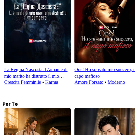
La Regina Nascosta: L’amante di
Ops! Ho sposato mio suocero, i
mio marito ha distrutto il mio
capo mafioso
Crescita Femminile
⦁
Karma
Amore Forzato
⦁
Moderno
impero
Per Te