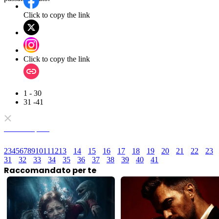
Click to copy the link
Click to copy the link
1 - 30
31 -41
Serie completa
2
3
4
5
6
7
8
9
10
11
12
13
14
15
16
17
18
19
20
21
22
23
31
32
33
34
35
36
37
38
39
40
41
Raccomandato per te