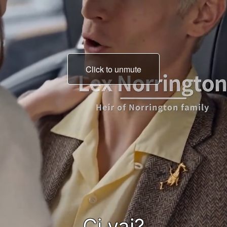
Click to unmute
No. Amo te, tesoro, non
lui.