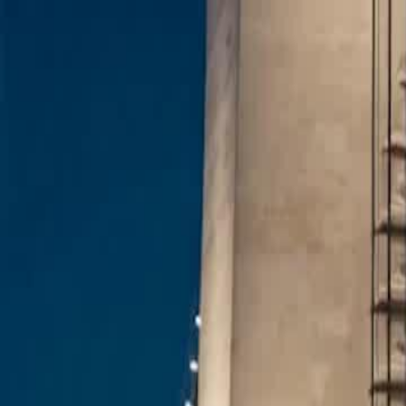
Inizio
Cat
Italiano
English
繁體中文
日本語
한국어
Español
แบบไท
Italiano
Deutsch
Français
Türkçe
Melayu
عربي
Tiến
Inizio
Categoria
sposare la ceo e riconquistare tutto Episodio 20