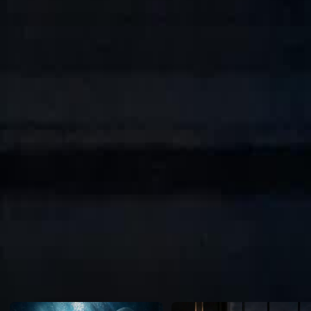
scopre di essere in realtà il vero erede perduto dei Norrington. Gettato
sconvolge il mondo nei panni di Cipher, un genio dell'intelligenza artific
passato rubato.
Click to copy the link
Click to copy the link
1 - 30
31 -41
Serie completa
1
2
3
4
5
6
7
8
9
10
11
12
13
14
15
16
17
18
19
21
22
23
24
25
26
27
28
29
30
31
32
33
34
35
36
37
38
39
40
41
Raccomandato per te