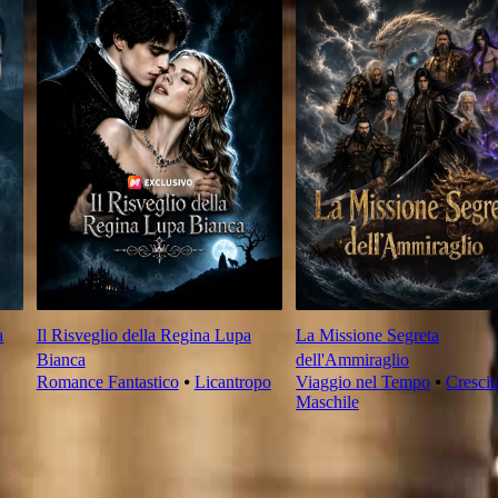
a
Il Risveglio della Regina Lupa
La Missione Segreta
Bianca
dell'Ammiraglio
Romance Fantastico
⦁
Licantropo
Viaggio nel Tempo
⦁
Crescit
Maschile