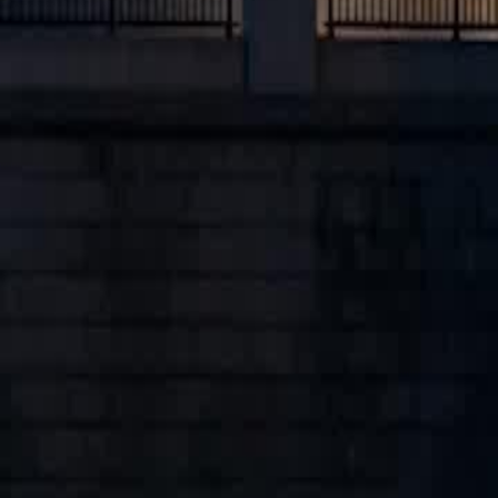
Sblocca questo episodio
Sposare la CEO e Riconquistare Tutto
Episodio
20
2.4K
5.0K
Disputa di Eredità
Giustizia Immediata
Rivincita
Sposare la CEO e Riconquistare Tutto
Lasciato dalla sua ex, Nathan viene trascinato in un matrimonio lam
in fuga dal suo matrimonio di interesse con il playboy Lex Norrington