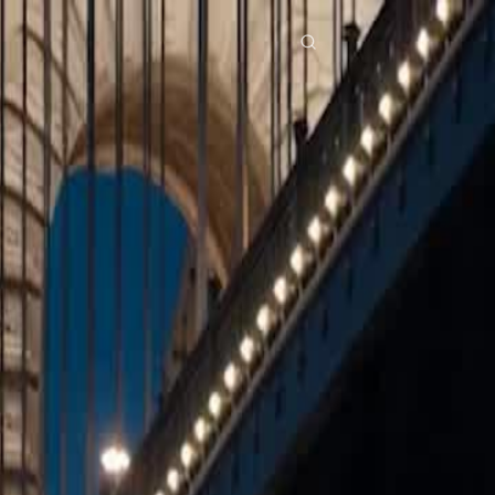
egoria
Scarica
Notizia
ย
Bahasa Indonesia
Português
简体中文
g Việt
हिंदी