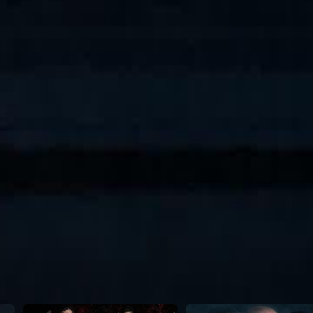
 in una guerra per l'eredità, Nathan
iale, e riporta alla luce il suo