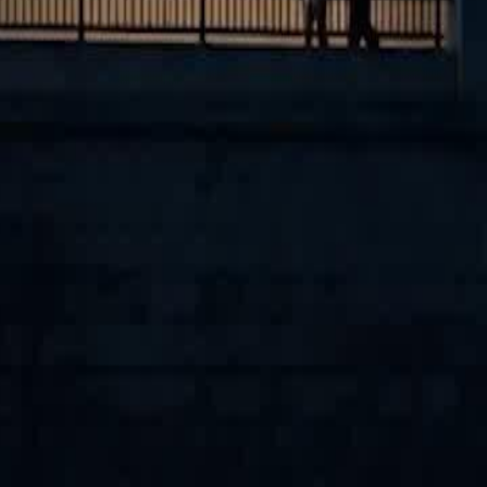
po con Claudia, un’affascinante CEO
. Con l'aiuto di Claudia, Nathan