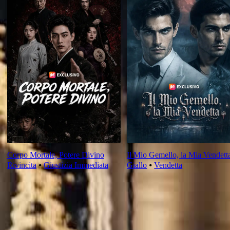
Corpo Mortale, Potere Divino
Il Mio Gemello, la Mia Vendett
Rivincita
⦁
Giustizia Immediata
Giallo
⦁
Vendetta
Recensione dell'episodio