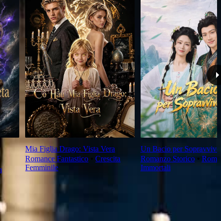
Mia Figlia Drago: Vista Vera
Un Bacio per Sopravvive
Romance Fantastico
⦁
Crescita
Romanzo Storico
⦁
Roman
Femminile
Immortali
a