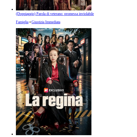
(Doppiaggio) Parola di veterano: promessa inviolabile
Famiglia
⦁
Giustizia Immediata