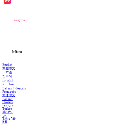
Inizio
Categoria
Scarica
Notizia
Italiano
English
繁體中文
日本語
한국어
Español
แบบไทย
Bahasa Indonesia
Português
简体中文
Italiano
Deutsch
Français
Türkçe
Melayu
عربي
Tiếng Việt
हिंदी