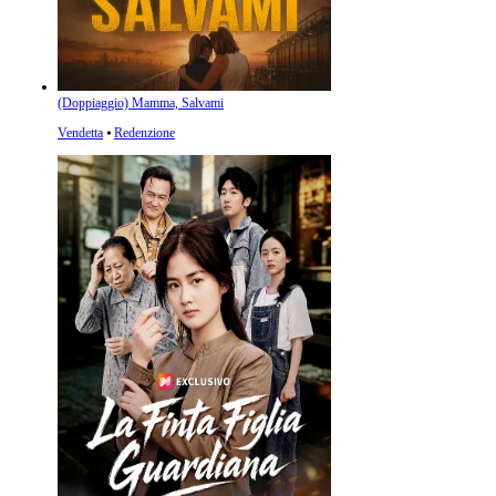
(Doppiaggio) Mamma, Salvami
Vendetta
⦁
Redenzione