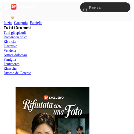
Inizio
Categoria
Famiglia
Tutti i Drammi
Tutti gli episodi
Romantico dolce
Rivincita
Piacevole
Vendetta
Amore doloroso
Famiglia
Pentimento
Rinascita
Ritorno del Potente