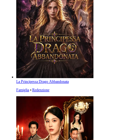
La Principessa Drago Abbandonata
Famiglia
⦁
Redenzione