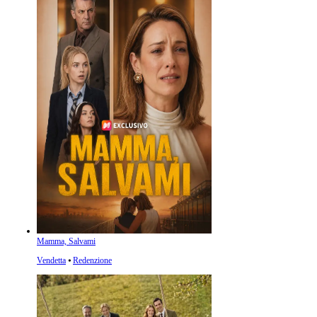
Mamma, Salvami
Vendetta
⦁
Redenzione