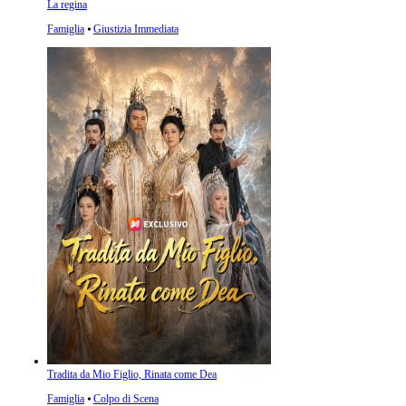
La regina
Famiglia
⦁
Giustizia Immediata
Tradita da Mio Figlio, Rinata come Dea
Famiglia
⦁
Colpo di Scena