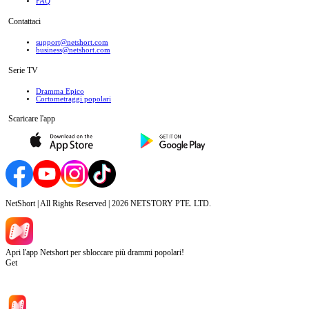
FAQ
Contattaci
support@netshort.com
business@netshort.com
Serie TV
Dramma Epico
‌Cortometraggi popolari
Scaricare l'app
NetShort | All Rights Reserved |
2026
NETSTORY PTE. LTD.
Apri l'app Netshort per sbloccare più drammi popolari!
Get