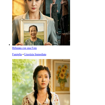
Rifiutata con una Foto
Famiglia
⦁
Giustizia Immediata