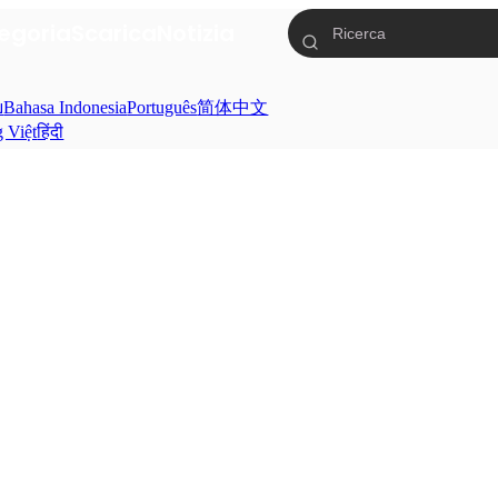
egoria
Scarica
Notizia
ย
Bahasa Indonesia
Português
简体中文
g Việt
हिंदी