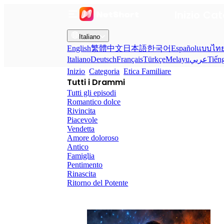
Inizio
Cat
Italiano
English
繁體中文
日本語
한국어
Español
แบบไท
Italiano
Deutsch
Français
Türkçe
Melayu
عربي
Tiến
Inizio
Categoria
Etica Familiare
Tutti i Drammi
Tutti gli episodi
Romantico dolce
Rivincita
Piacevole
Vendetta
Amore doloroso
Antico
Famiglia
Pentimento
Rinascita
Ritorno del Potente