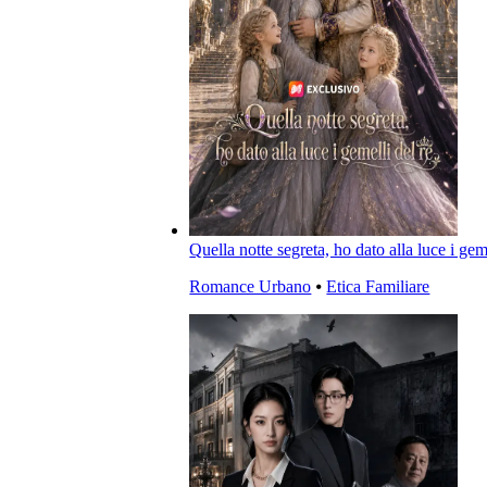
Quella notte segreta, ho dato alla luce i geme
Romance Urbano
⦁
Etica Familiare