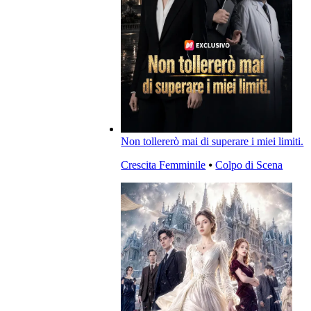
Non tollererò mai di superare i miei limiti.
Crescita Femminile
⦁
Colpo di Scena