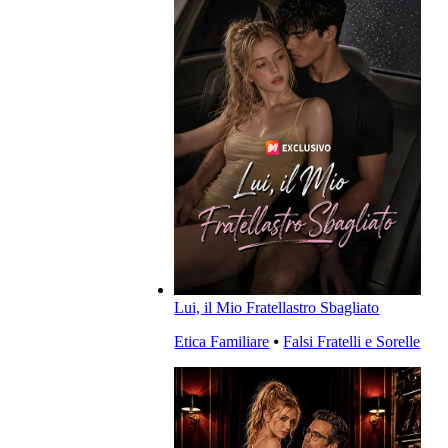
Lui, il Mio Fratellastro Sbagliato
Etica Familiare
⦁
Falsi Fratelli e Sorelle