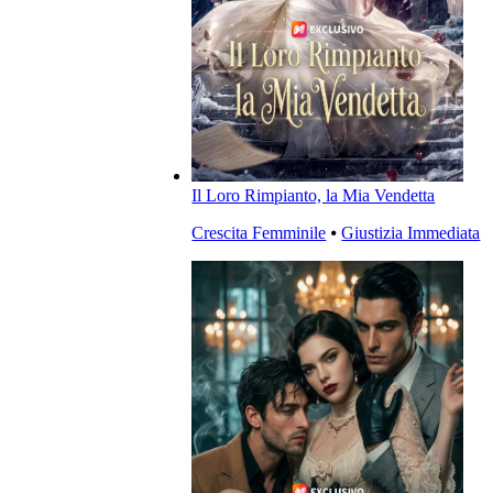
Il Loro Rimpianto, la Mia Vendetta
Crescita Femminile
⦁
Giustizia Immediata