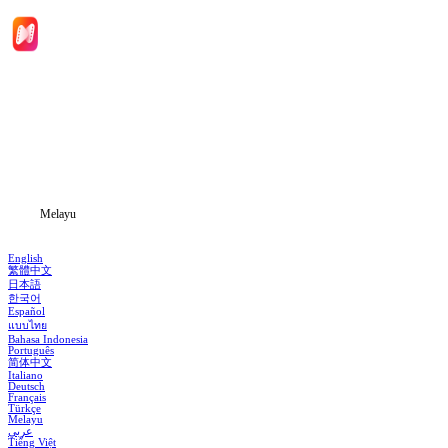
Laman Utama
Siri Drama
Muat Turun
Blog
Melayu
English
繁體中文
日本語
한국어
Español
แบบไทย
Bahasa Indonesia
Português
简体中文
Italiano
Deutsch
Français
Türkçe
Melayu
عربي
Tiếng Việt