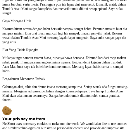
kuasa berubah serta-merta. Pramugara pun tak lepas dari rasa takut. Dinamik watak dalam
Tunduk Atau Mati sangat kompleks dan menarik untuk diikuti setiap episod. Saya suka
sangat.
Gaya Morgana Unik
Kostum hitam semua dengan bahu bersisik nampak sangat hebat. Penutup mata tu buat dia
nampak misteri. Bila urat hitam muncul, lagi lah nampak macam penyihir jahat. Rekaan
watak dalam Tunduk Atau Mati memang layak dapat anugerah. Saya suka sangat gaya dia
yang unik.
Plot Yang Tidak Dijangka
Mulanya ingat sambut tetamu biasa, rupanya bawa bencana. Edmund lari dari meja makan
sebab panik. Pramugara merangkak minta nyawa. Kejutan demi kejutan dalam Tunduk
Atau Mati buat saya tak boleh berhenti menonton. Memang layan habis cerita ni sampai
habis.
Pengalaman Menonton Terbaik
Gabungan aksi, sihir dan drama istana memang sempurna. Setiap watak ada fungsi masing-
masing. Morgana jadi pusat perhatian dengan kuasa gelapnya. Saya harap Tunduk Atau
Mati akan ada musim seterusnya. Sangat berbaloi untuk ditonton oleh semua peminat
fantasi.
Your privacy matters
NetShort uses necessary cookies to make our site work. We would also like to use cookies
and similar technologies on our sites to personalize content and provide and improve site