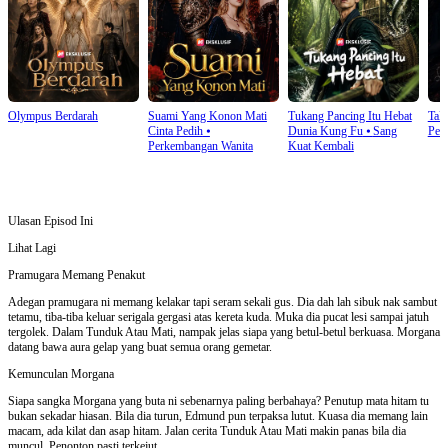
Olympus Berdarah
Suami Yang Konon Mati
Tukang Pancing Itu Hebat
Tak
Cinta Pedih
⦁
Dunia Kung Fu
⦁
Sang
Pen
Perkembangan Wanita
Kuat Kembali
Ulasan Episod Ini
Lihat Lagi
Pramugara Memang Penakut
Adegan pramugara ni memang kelakar tapi seram sekali gus. Dia dah lah sibuk nak sambut
tetamu, tiba-tiba keluar serigala gergasi atas kereta kuda. Muka dia pucat lesi sampai jatuh
tergolek. Dalam Tunduk Atau Mati, nampak jelas siapa yang betul-betul berkuasa. Morgana
datang bawa aura gelap yang buat semua orang gemetar.
Kemunculan Morgana
Siapa sangka Morgana yang buta ni sebenarnya paling berbahaya? Penutup mata hitam tu
bukan sekadar hiasan. Bila dia turun, Edmund pun terpaksa lutut. Kuasa dia memang lain
macam, ada kilat dan asap hitam. Jalan cerita Tunduk Atau Mati makin panas bila dia
muncul. Penonton pasti terkejut.