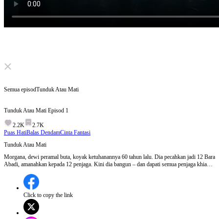
Click to unmute
Semua episod
Tunduk Atau Mati
Tunduk Atau Mati
Episod
1
2.2K
2.7K
Puas Hati
Balas Dendam
Cinta Fantasi
Tunduk Atau Mati
Morgana, dewi peramal buta, koyak ketuhanannya 60 tahun lalu. Dia pecahkan jadi 12 Bara
Abadi, amanahkan kepada 12 penjaga. Kini dia bangun – dan dapati semua penjaga khianat.
Mereka guna kuasa itu untuk takhta dan harta. Morgana kembali dalam kereta hitam tanpa
lambang. Satu demi satu, dia kutip semula Bara Abadi. Sebelum rampas, dia beri setiap
keluarga satu soalan terakhir – satu kebenaran terakhir.
Click to copy the link