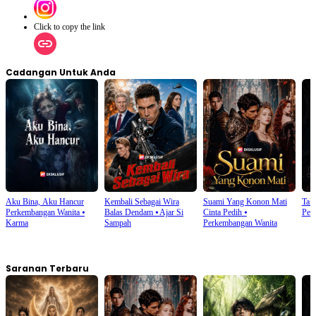
Click to copy the link
Cadangan Untuk Anda
Aku Bina, Aku Hancur
Kembali Sebagai Wira
Suami Yang Konon Mati
Tak
Perkembangan Wanita
⦁
Balas Dendam
⦁
Ajar Si
Cinta Pedih
⦁
Pen
Karma
Sampah
Perkembangan Wanita
Saranan Terbaru