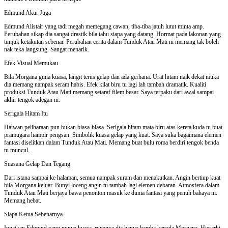
Edmund Akur Juga
Edmund Alistair yang tadi megah memegang cawan, tiba-tiba jatuh lutut minta amp.
Perubahan sikap dia sangat drastik bila tahu siapa yang datang. Hormat pada lakonan yang
tunjuk ketakutan sebenar. Perubahan cerita dalam Tunduk Atau Mati ni memang tak boleh
nak teka langsung. Sangat menarik.
Efek Visual Memukau
Bila Morgana guna kuasa, langit terus gelap dan ada gerhana. Urat hitam naik dekat muka
dia memang nampak seram habis. Efek kilat biru tu lagi lah tambah dramatik. Kualiti
produksi Tunduk Atau Mati memang setaraf filem besar. Saya terpaku dari awal sampai
akhir tengok adegan ni.
Serigala Hitam Itu
Haiwan peliharaan pun bukan biasa-biasa. Serigala hitam mata biru atas kereta kuda tu buat
pramugara hampir pengsan. Simbolik kuasa gelap yang kuat. Saya suka bagaimana elemen
fantasi diselitkan dalam Tunduk Atau Mati. Memang buat bulu roma berdiri tengok benda
tu muncul.
Suasana Gelap Dan Tegang
Dari istana sampai ke halaman, semua nampak suram dan menakutkan. Angin bertiup kuat
bila Morgana keluar. Bunyi loceng angin tu tambah lagi elemen debaran. Atmosfera dalam
Tunduk Atau Mati berjaya bawa penonton masuk ke dunia fantasi yang penuh bahaya ni.
Memang hebat.
Siapa Ketua Sebenarnya
Ingatkan Edmund yang punya kuasa, rupanya dia hanya hamba kepada Morgana. Hierarki