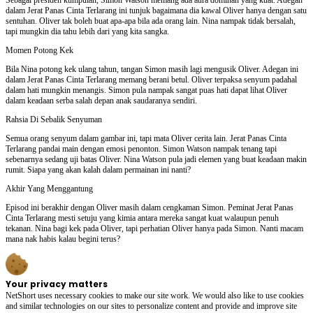
dalam Jerat Panas Cinta Terlarang ini tunjuk bagaimana dia kawal Oliver hanya dengan satu
sentuhan. Oliver tak boleh buat apa-apa bila ada orang lain. Nina nampak tidak bersalah,
tapi mungkin dia tahu lebih dari yang kita sangka.
Momen Potong Kek
Bila Nina potong kek ulang tahun, tangan Simon masih lagi mengusik Oliver. Adegan ini
dalam Jerat Panas Cinta Terlarang memang berani betul. Oliver terpaksa senyum padahal
dalam hati mungkin menangis. Simon pula nampak sangat puas hati dapat lihat Oliver
dalam keadaan serba salah depan anak saudaranya sendiri.
Rahsia Di Sebalik Senyuman
Semua orang senyum dalam gambar ini, tapi mata Oliver cerita lain. Jerat Panas Cinta
Terlarang pandai main dengan emosi penonton. Simon Watson nampak tenang tapi
sebenarnya sedang uji batas Oliver. Nina Watson pula jadi elemen yang buat keadaan makin
rumit. Siapa yang akan kalah dalam permainan ini nanti?
Akhir Yang Menggantung
Episod ini berakhir dengan Oliver masih dalam cengkaman Simon. Peminat Jerat Panas
Cinta Terlarang mesti setuju yang kimia antara mereka sangat kuat walaupun penuh
tekanan. Nina bagi kek pada Oliver, tapi perhatian Oliver hanya pada Simon. Nanti macam
mana nak habis kalau begini terus?
Your privacy matters
NetShort uses necessary cookies to make our site work. We would also like to use cookies
and similar technologies on our sites to personalize content and provide and improve site