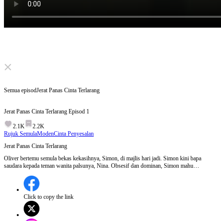
Click to unmute
Semua episod
Jerat Panas Cinta Terlarang
Jerat Panas Cinta Terlarang
Episod
1
2.1K
2.2K
Rujuk Semula
Moden
Cinta Penyesalan
Jerat Panas Cinta Terlarang
Oliver bertemu semula bekas kekasihnya, Simon, di majlis hari jadi. Simon kini bapa
saudara kepada teman wanita palsunya, Nina. Obsesif dan dominan, Simon mahu
merebutnya kembali. Terperangkap antara godaan Nina dan cengkaman Simon, Oliver jatuh
dalam jerat cinta terlarang. Bisakah dia bebas?
Click to copy the link