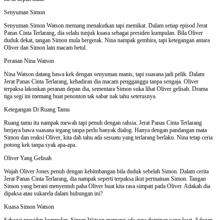
Senyuman Simon
Senyuman Simon Watson memang menakutkan tapi memikat. Dalam setiap episod Jerat
Panas Cinta Terlarang, dia selalu tunjuk kuasa sebagai presiden kumpulan. Bila Oliver
duduk dekat, tangan Simon mula bergerak. Nina nampak gembira, tapi ketegangan antara
Oliver dan Simon lain macam betul.
Peranan Nina Watson
Nina Watson datang bawa kek dengan senyuman manis, tapi suasana jadi pelik. Dalam
Jerat Panas Cinta Terlarang, kehadiran dia macam pengganggu tanpa sengaja. Oliver
terpaksa lakonkan peranan depan dia, sementara Simon suka lihat Oliver gelisah. Drama
tiga segi ini memang buat penonton tak sabar nak tahu seterusnya.
Ketegangan Di Ruang Tamu
Ruang tamu itu nampak mewah tapi penuh dengan rahsia. Jerat Panas Cinta Terlarang
berjaya bawa suasana tegang tanpa perlu banyak dialog. Hanya dengan pandangan mata
Simon dan reaksi Oliver, kita dah tahu ada sesuatu yang terlarang berlaku. Nina tetap ceria
potong kek tanpa syak apa-apa.
Oliver Yang Gelisah
Wajah Oliver Jones penuh dengan kebimbangan bila duduk sebelah Simon. Dalam cerita
Jerat Panas Cinta Terlarang, dia nampak seperti terpaksa ikut permainan Simon. Tangan
Simon yang berani menyentuh paha Oliver buat kita rasa simpati pada Oliver. Adakah dia
dipaksa atau sukarela dalam hubungan ini?
Kuasa Simon Watson
Sebagai presiden kumpulan, Simon Watson memang ada aura dominan yang kuat. Adegan