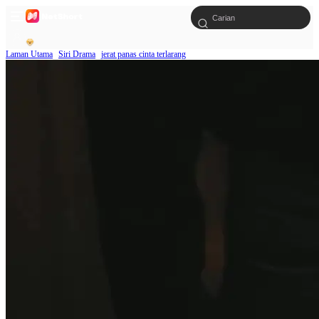
Laman Utama
Siri Drama
jerat panas cinta terlarang