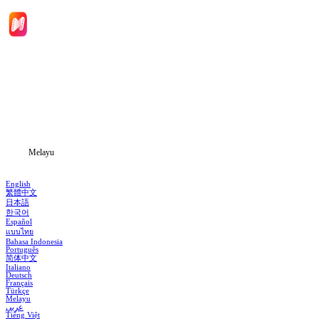
Laman Utama
Siri Drama
Muat Turun
Blog
Melayu
English
繁體中文
日本語
한국어
Español
แบบไทย
Bahasa Indonesia
Português
简体中文
Italiano
Deutsch
Français
Türkçe
Melayu
عربي
Tiếng Việt