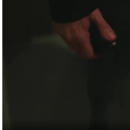
Gila kau, terus tembak ya?