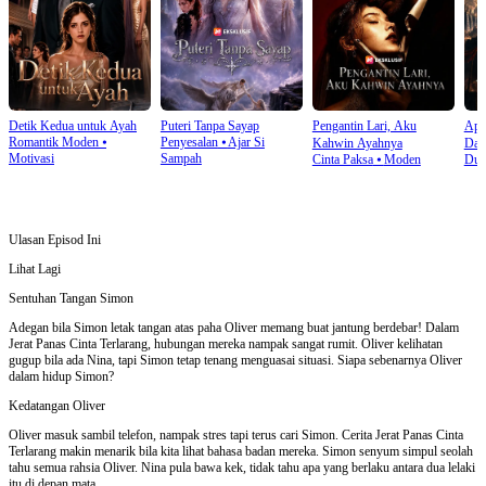
Detik Kedua untuk Ayah
Puteri Tanpa Sayap
Pengantin Lari, Aku
Api
Romantik Moden
⦁
Penyesalan
⦁
Ajar Si
Kahwin Ayahnya
Dad
Motivasi
Sampah
Cinta Paksa
⦁
Moden
Dun
Ulasan Episod Ini
Lihat Lagi
Sentuhan Tangan Simon
Adegan bila Simon letak tangan atas paha Oliver memang buat jantung berdebar! Dalam
Jerat Panas Cinta Terlarang, hubungan mereka nampak sangat rumit. Oliver kelihatan
gugup bila ada Nina, tapi Simon tetap tenang menguasai situasi. Siapa sebenarnya Oliver
dalam hidup Simon?
Kedatangan Oliver
Oliver masuk sambil telefon, nampak stres tapi terus cari Simon. Cerita Jerat Panas Cinta
Terlarang makin menarik bila kita lihat bahasa badan mereka. Simon senyum simpul seolah
tahu semua rahsia Oliver. Nina pula bawa kek, tidak tahu apa yang berlaku antara dua lelaki
itu di depan mata.