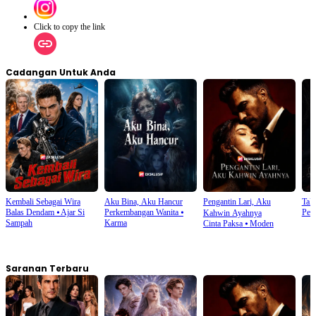
Click to copy the link
Cadangan Untuk Anda
Kembali Sebagai Wira
Aku Bina, Aku Hancur
Pengantin Lari, Aku
Tak
Balas Dendam
⦁
Ajar Si
Perkembangan Wanita
⦁
Pen
Kahwin Ayahnya
Sampah
Karma
Cinta Paksa
⦁
Moden
Saranan Terbaru