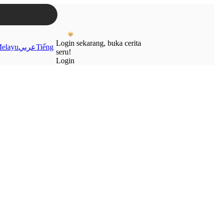
Login sekarang, buka cerita
elayu
عربي
Tiếng
seru!
Login