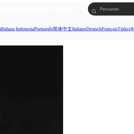
erial Drama
Unduh
Blog
ย
Bahasa Indonesia
Português
简体中文
Italiano
Deutsch
Français
Türkçe
M