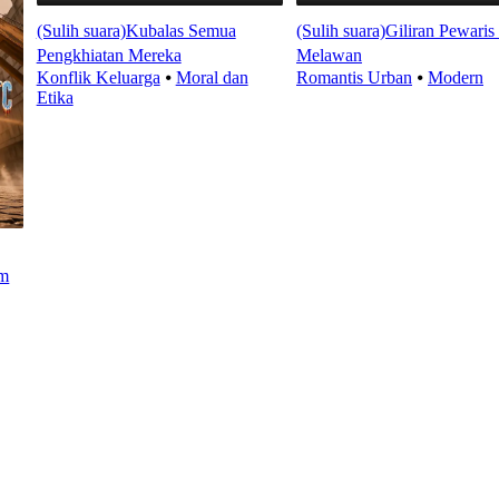
(Sulih suara)Kubalas Semua
(Sulih suara)Giliran Pewaris 
Pengkhiatan Mereka
Melawan
Konflik Keluarga
⦁
Moral dan
Romantis Urban
⦁
Modern
Etika
m