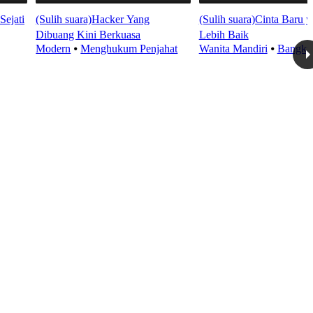
Sejati
(Sulih suara)Hacker Yang
(Sulih suara)Cinta Baru 
Dibuang Kini Berkuasa
Lebih Baik
Modern
⦁
Menghukum Penjahat
Wanita Mandiri
⦁
Bangkit