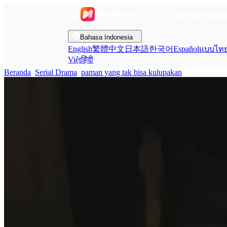
Beranda
S
Bahasa Indonesia
English
繁體中文
日本語
한국어
Español
แบบไท
Việt
हिंदी
Beranda
Serial Drama
paman yang tak bisa kulupakan