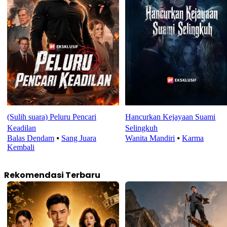
(Sulih suara) Peluru Pencari
Hancurkan Kejayaan Suami
Keadilan
Selingkuh
Balas Dendam
⦁
Sang Juara
Wanita Mandiri
⦁
Karma
Kembali
Rekomendasi Terbaru