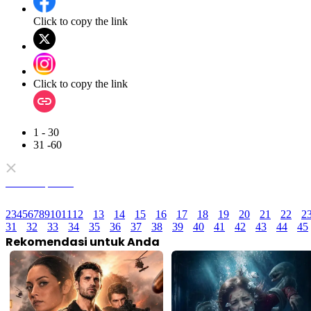
Click to copy the link
Click to copy the link
1 - 30
31 -60
Semua Episode
2
3
4
5
6
7
8
9
10
11
12
13
14
15
16
17
18
19
20
21
22
2
31
32
33
34
35
36
37
38
39
40
41
42
43
44
45
Rekomendasi untuk Anda