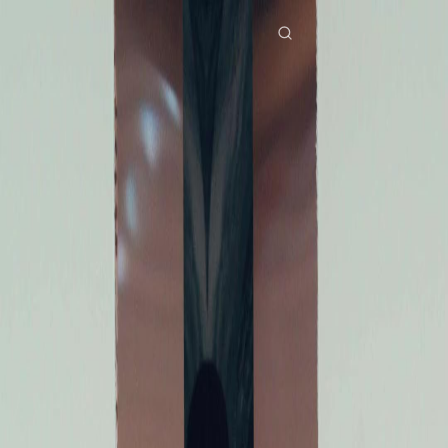
Laman Utama
Siri Drama
hari perpisahan bila wanita berhati dingin menyesal Episod 28