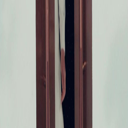
FAQ
Hubungi Kami
support@netshort.com
business@netshort.com
Siri Drama
Drama Epik
Drama pendek popular
Muat turun Aplikasi
NetShort | All Rights Reserved |
2026
NETSTORY PTE. LTD.
Laman Utama