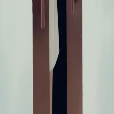
Siri Drama
Muat Turun
Blog
Melayu
English
繁體中文
日本語
한국어
Español
แบบไทย
Bahasa Indonesia
Português
简体中文
Italiano
Deutsch
Français
Türkçe
Melayu
عربي
Tiếng Việt
हिंदी