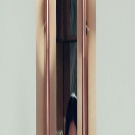
Buka Episod Ini
Semua episod
Hari Perpisahan: Bila Wanita Berhati Dingin Menyesal
Hari Perpisahan: Bila Wanita Berhati Dingin Menyesal
Episod
28
11.4K
50.7K
Penyesalan
Ajar Si Sampah
Perkembangan Lelaki
Hari Perpisahan: Bila Wanita Berhati Dingin Menyesal
Khairul Azman dan dua sahabatnya sudah lima tahun menjalankan syarikat. Dua wanita
yang dulu janji nak kahwin dengannya kini suka lelaki baru yang masuk dua bulan lalu.
Khairul minum banyak sampai muntah darah, tapi mereka lebih percaya fitnah lelaki itu.
Khairul sedar tiada guna bertahan, dia jual saham dan pulang terima perkahwinan yang
diatur. Nadia dan Aisyah fikir Khairul cuma emosi, tapi akhirnya mereka cuma dapat surat