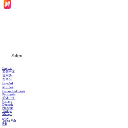
Laman Utama
Siri Drama
Muat Turun
Blog
Melayu
English
繁體中文
日本語
한국어
Español
แบบไทย
Bahasa Indonesia
Português
简体中文
Italiano
Deutsch
Français
Türkçe
Melayu
عربي
Tiếng Việt
हिंदी