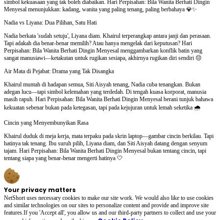
simbol kekuasaan yang tak boleh diabaikan. Hari Perpisahan: Bila Wanita Berhati Dingin
Menyesal menunjukkan: kadang, wanita yang paling tenang, paling berbahaya 💎✨
Nadia vs Liyana: Dua Pilihan, Satu Hati
Nadia berkata 'sudah setuju', Liyana diam. Khairul terperangkap antara janji dan perasaan.
Tapi adakah dia benar-benar memilih? Atau hanya mengelak dari keputusan? Hari
Perpisahan: Bila Wanita Berhati Dingin Menyesal menggambarkan konflik batin yang
sangat manusiawi—ketakutan untuk rugikan sesiapa, akhirnya rugikan diri sendiri 😔
Air Mata di Pejabat: Drama yang Tak Disangka
Khairul muntah di hadapan semua, Siti Aisyah tenang, Nadia cuba tenangkan. Bukan
adegan lucu—tapi simbol kelemahan yang terdedah. Di tengah kuasa korporat, manusia
masih rapuh. Hari Perpisahan: Bila Wanita Berhati Dingin Menyesal berani tunjuk bahawa
kekuatan sebenar bukan pada ketegasan, tapi pada kejujuran untuk lemah seketika 🌧️
Cincin yang Menyembunyikan Rasa
Khairul duduk di meja kerja, mata terpaku pada skrin laptop—gambar cincin berkilau. Tapi
hatinya tak tenang. Ibu suruh pilih, Liyana diam, dan Siti Aisyah datang dengan senyum
tajam. Hari Perpisahan: Bila Wanita Berhati Dingin Menyesal bukan tentang cincin, tapi
tentang siapa yang benar-benar mengerti hatinya 🤍
Your privacy matters
NetShort uses necessary cookies to make our site work. We would also like to use cookies
and similar technologies on our sites to personalize content and provide and improve site
features.If you 'Accept all', you allow us and our third-party partners to collect and use your