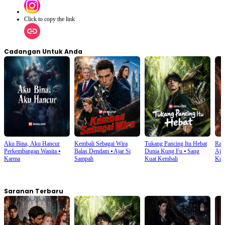
Click to copy the link
Cadangan Untuk Anda
Aku Bina, Aku Hancur
Kembali Sebagai Wira
Tukang Pancing Itu Hebat
Rat
Perkembangan Wanita
⦁
Balas Dendam
⦁
Ajar Si
Dunia Kung Fu
⦁
Sang
Aja
Karma
Sampah
Kuat Kembali
Kua
Saranan Terbaru