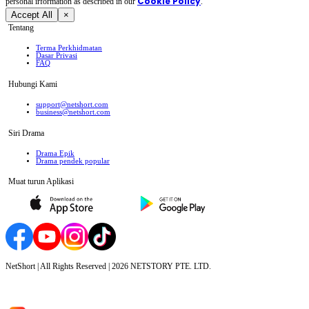
Cookie Policy
personal irformation as described in our
.
Accept All
×
Tentang
Terma Perkhidmatan
Dasar Privasi
FAQ
Hubungi Kami
support@netshort.com
business@netshort.com
Siri Drama
Drama Epik
Drama pendek popular
Muat turun Aplikasi
NetShort | All Rights Reserved |
2026
NETSTORY PTE. LTD.