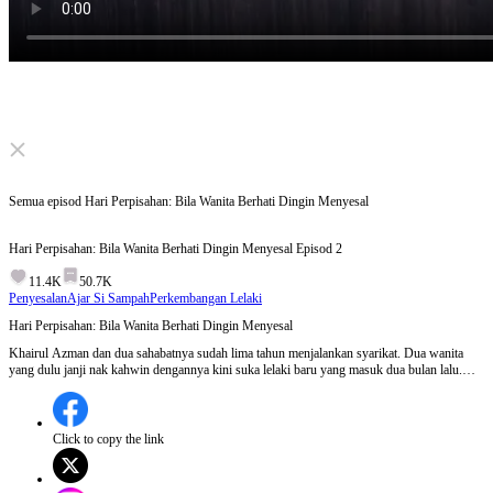
Click to unmute
Semua episod
Hari Perpisahan: Bila Wanita Berhati Dingin Menyesal
Hari Perpisahan: Bila Wanita Berhati Dingin Menyesal
Episod
2
11.4K
50.7K
Penyesalan
Ajar Si Sampah
Perkembangan Lelaki
Hari Perpisahan: Bila Wanita Berhati Dingin Menyesal
Khairul Azman dan dua sahabatnya sudah lima tahun menjalankan syarikat. Dua wanita
yang dulu janji nak kahwin dengannya kini suka lelaki baru yang masuk dua bulan lalu.
Khairul minum banyak sampai muntah darah, tapi mereka lebih percaya fitnah lelaki itu.
Khairul sedar tiada guna bertahan, dia jual saham dan pulang terima perkahwinan yang
diatur. Nadia dan Aisyah fikir Khairul cuma emosi, tapi akhirnya mereka cuma dapat surat
pernikahan.
Click to copy the link