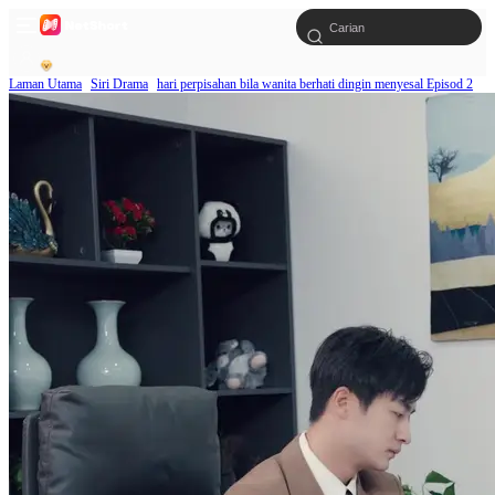
Laman Utama
Siri Drama
hari perpisahan bila wanita berhati dingin menyesal Episod 2