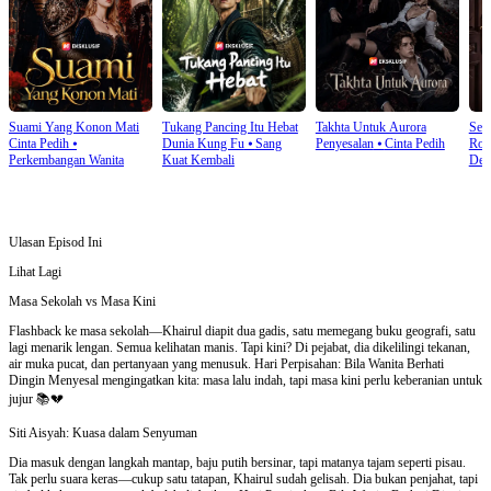
Suami Yang Konon Mati
Tukang Pancing Itu Hebat
Takhta Untuk Aurora
Sen
Cinta Pedih
⦁
Dunia Kung Fu
⦁
Sang
Penyesalan
⦁
Cinta Pedih
Rom
Perkembangan Wanita
Kuat Kembali
Den
Ulasan Episod Ini
Lihat Lagi
Masa Sekolah vs Masa Kini
Flashback ke masa sekolah—Khairul diapit dua gadis, satu memegang buku geografi, satu
lagi menarik lengan. Semua kelihatan manis. Tapi kini? Di pejabat, dia dikelilingi tekanan,
air muka pucat, dan pertanyaan yang menusuk. Hari Perpisahan: Bila Wanita Berhati
Dingin Menyesal mengingatkan kita: masa lalu indah, tapi masa kini perlu keberanian untuk
jujur 📚💔
Siti Aisyah: Kuasa dalam Senyuman
Dia masuk dengan langkah mantap, baju putih bersinar, tapi matanya tajam seperti pisau.
Tak perlu suara keras—cukup satu tatapan, Khairul sudah gelisah. Dia bukan penjahat, tapi