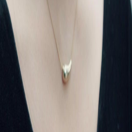
NetShort | All Rights Reserved |
2026
NETSTORY PTE. LTD.
Laman Utama
Siri Drama
Muat Turun
Blog
Melayu
English
繁體中文
日本語
한국어
Español
แบบไทย
Bahasa Indonesia
Português
简体中文