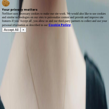
Your privacy matters
NetShort uses necessary cookies to make our site work. We would also like to use cookies
and similar technologies on our sites to personalize content and provide and improve site
features.If you 'Accept all', you allow us and our third-party partners to collect and use your
Cookie Policy
personal irformation as described in our
.
Accept All
×
Tentang
Terma Perkhidmatan
Dasar Privasi
FAQ
Hubungi Kami
support@netshort.com
business@netshort.com
Siri Drama
Drama Epik
Drama pendek popular
Muat turun Aplikasi