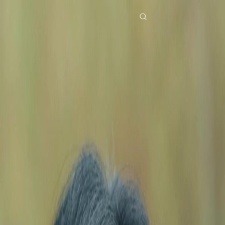
Laman Utama
Siri Drama
hari perpisahan bila wanita berhati dingin menyesal Episod 27