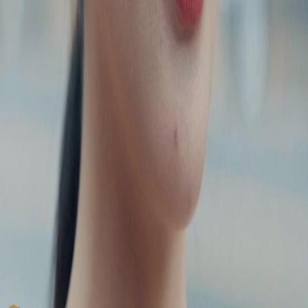
Kalimat itu—‘kau bukan orang macam ni’—dilontarkan oleh Aisya dengan suara lembut
tetapi menusuk. Dalam Hari Perpisahan: Bila Wanita Berhati Dingin Menyesal, setiap
dialog seperti pisau lipat: kelihatan biasa, tetapi apabila dibuka—terlalu tajam. Khairul diam,
Liyana menangis, dan penonton terdiam. Itulah kuasa kata-kata yang diucapkan dengan
mata berkaca-kaca. 🌧️
Gaya Visual: Hitam vs Putih, Emosi vs Logik
Perhatikan kostum: Aisya hitam velvet (emosi mendalam), Liyana putih + hitam (konflik
identiti), Khairul suit gelap (rahsia tersembunyi). Hari Perpisahan: Bila Wanita Berhati
Dingin Menyesal menggunakan warna sebagai bahasa. Latar belakang kabur, fokus pada
mata—kerana semua pertikaian bermula dari apa yang tidak diucapkan. 🎬
#VisualStorytelling
Akhirnya, Siapa yang Menyesal?
Tajuknya ‘Bila Wanita Berhati Dingin Menyesal’, tetapi dalam Hari Perpisahan: Bila Wanita
Berhati Dingin Menyesal, yang paling menyesal mungkin Khairul—yang diam seribu
bahasa sambil melihat dua wanita bertarung atas nama cintanya. Aisya marah, Liyana sedih,
tetapi siapa yang benar-benar mengerti hati Khairul? Jawapannya: tiada siapa. 😔
Khairul vs Liyana: Siapa Sebenarnya yang Berhati Dingin?
Dalam Hari Perpisahan: Bila Wanita Berhati Dingin Menyesal, Khairul kelihatan tenang
tetapi penuh konflik batin. Liyana pula memainkan peranan 'wanita terluka' dengan emosi
yang meletup—tetapi adakah itu semata-mata teater? 😏 Kedua-dua mereka tidak benar-
benar jujur kepada diri sendiri. Yang paling menyedihkan? Cik Liyana masih percaya cinta
boleh diatur seperti projek perniagaan.