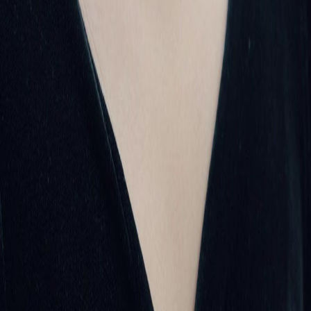
Italiano
Deutsch
Français
Türkçe
Melayu
عربي
Tiếng Việt
हिंदी