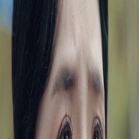
Buka Episod Ini
Semua episod
Hari Perpisahan: Bila Wanita Berhati Dingin Menyesal
Hari Perpisahan: Bila Wanita Berhati Dingin Menyesal
Episod
27
11.4K
50.7K
Penyesalan
Ajar Si Sampah
Perkembangan Lelaki
Hari Perpisahan: Bila Wanita Berhati Dingin Menyesal
Khairul Azman dan dua sahabatnya sudah lima tahun menjalankan syarikat. Dua wanita
yang dulu janji nak kahwin dengannya kini suka lelaki baru yang masuk dua bulan lalu.
Khairul minum banyak sampai muntah darah, tapi mereka lebih percaya fitnah lelaki itu.
Khairul sedar tiada guna bertahan, dia jual saham dan pulang terima perkahwinan yang
diatur. Nadia dan Aisyah fikir Khairul cuma emosi, tapi akhirnya mereka cuma dapat surat