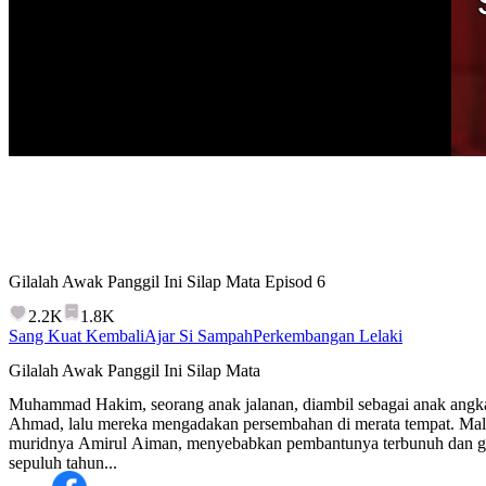
Gilalah Awak Panggil Ini Silap Mata
Episod
6
2.2K
1.8K
Sang Kuat Kembali
Ajar Si Sampah
Perkembangan Lelaki
Gilalah Awak Panggil Ini Silap Mata
Muhammad Hakim, seorang anak jalanan, diambil sebagai anak angkat 
Ahmad, lalu mereka mengadakan persembahan di merata tempat. Mal
muridnya Amirul Aiman, menyebabkan pembantunya terbunuh dan g
sepuluh tahun...