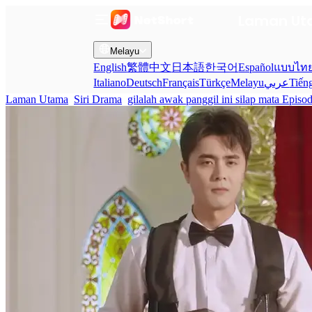
Laman U
Melayu
English
繁體中文
日本語
한국어
Español
แบบไท
Italiano
Deutsch
Français
Türkçe
Melayu
عربي
Tiến
Laman Utama
Siri Drama
gilalah awak panggil ini silap mata Episo