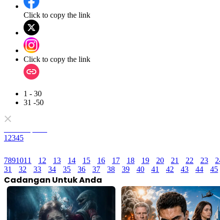
Click to copy the link
Click to copy the link
1 - 30
31 -50
Semua episod
1
2
3
4
5
7
8
9
10
11
12
13
14
15
16
17
18
19
20
21
22
23
2
31
32
33
34
35
36
37
38
39
40
41
42
43
44
45
Cadangan Untuk Anda