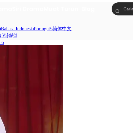
tama
Siri Drama
Muat Turun
Blog
ย
Bahasa Indonesia
Português
简体中文
g Việt
हिंदी
d 6