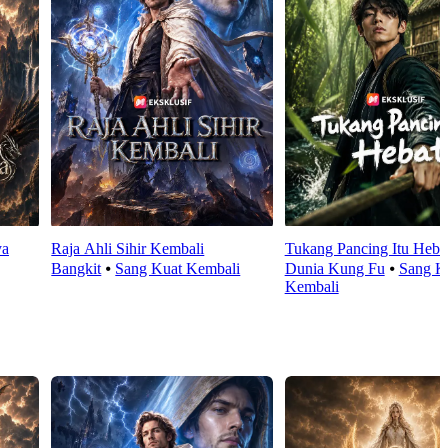
ya
Raja Ahli Sihir Kembali
Tukang Pancing Itu Heba
Bangkit
⦁
Sang Kuat Kembali
Dunia Kung Fu
⦁
Sang K
Kembali