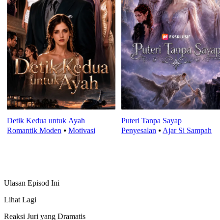
Detik Kedua untuk Ayah
Puteri Tanpa Sayap
Romantik Moden
⦁
Motivasi
Penyesalan
⦁
Ajar Si Sampah
Ulasan Episod Ini
Lihat Lagi
Reaksi Juri yang Dramatis