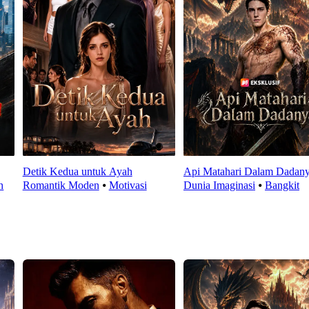
Detik Kedua untuk Ayah
Api Matahari Dalam Dadan
h
Romantik Moden
⦁
Motivasi
Dunia Imaginasi
⦁
Bangkit