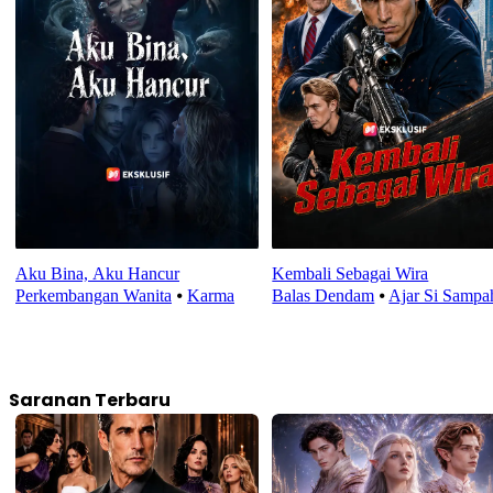
Aku Bina, Aku Hancur
Kembali Sebagai Wira
Perkembangan Wanita
⦁
Karma
Balas Dendam
⦁
Ajar Si Sampa
Saranan Terbaru