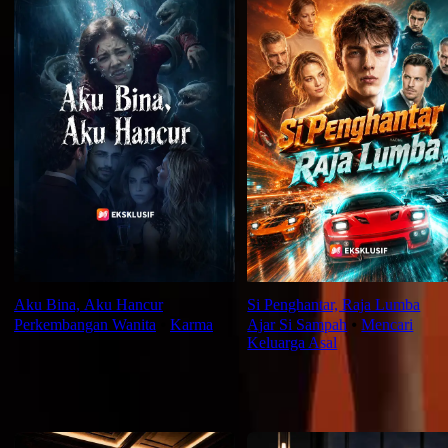
Aku Bina, Aku Hancur
Si Penghantar, Raja Lumba
Perkembangan Wanita
⦁
Karma
Ajar Si Sampah
⦁
Mencari
Keluarga Asal
Saranan Terbaru