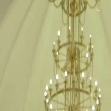
tama
Siri Drama
Muat Turun
Blog
ย
Bahasa Indonesia
Português
简体中文
g Việt
हिंदी
d 20