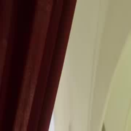
Laman U
Melayu
English
繁體中文
日本語
한국어
Español
แบบไท
Italiano
Deutsch
Français
Türkçe
Melayu
عربي
Tiến
Laman Utama
Siri Drama
gilalah awak panggil ini silap mata Episo