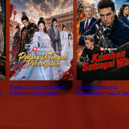
Pedang Di Tangan Perempuan
Kembali Sebagai Wira
m
Keluarga
⦁
Ajar Si Sampah
Balas Dendam
⦁
Ajar Si Sa