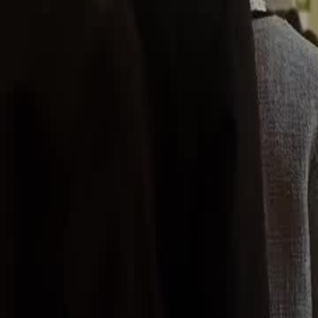
Buka Episod Ini
Gilalah Awak Panggil Ini Silap Mata
Episod
20
2.2K
1.8K
Sang Kuat Kembali
Ajar Si Sampah
Perkembangan Lelaki
Pertarungan Silap Mata Matahari
Muhammad Hakim berjaya membuktikan kemampuannya dalam persem
Amirul Aiman menuduhnya meniru tanpa bukti. Konflik semakin me