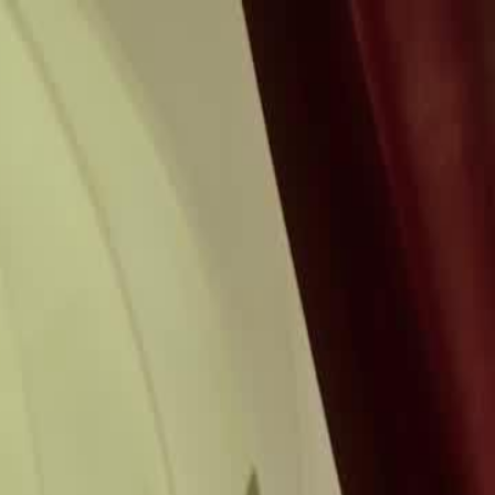
Log Masuk & Mulakan Pengalaman
Eksklusif!
Log Masuk