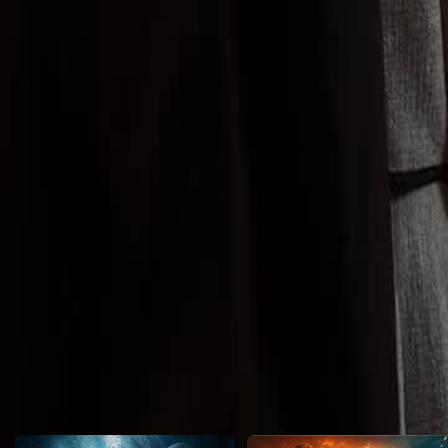
mengancam dengan pengaruh keluarganya yang berkuasa. Hakim k
baharu tentang silap mata yang lebih tinggi daripada Silap Mata Ke
terjadi apabila Hakim mencuba silap mata pembelahan matahari yang l
Click to copy the link
Click to copy the link
1 - 30
31 -50
Semua episod
1
2
3
4
5
6
7
8
9
10
11
12
13
14
15
16
17
18
19
21
22
23
24
25
26
27
28
29
30
31
32
33
34
35
36
37
38
39
40
41
42
43
44
45
Cadangan Untuk Anda