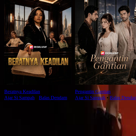
Beratnya Keadilan
Pengantin Gantian
Ajar Si Sampah
⦁
Balas Dendam
Ajar Si Sampah
⦁
Balas Denda
Ulasan Episod Ini