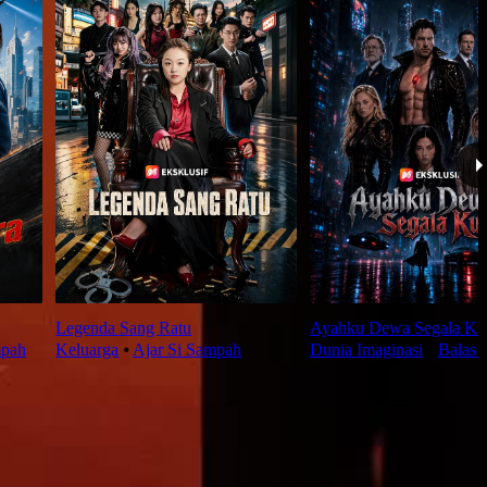
Legenda Sang Ratu
Ayahku Dewa Segala Ku
mpah
Keluarga
⦁
Ajar Si Sampah
Dunia Imaginasi
⦁
Balas