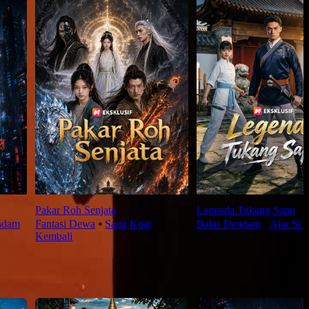
Pakar Roh Senjata
Legenda Tukang Sapu
ndam
Fantasi Dewa
⦁
Sang Kuat
Balas Dendam
⦁
Ajar Si 
Kembali