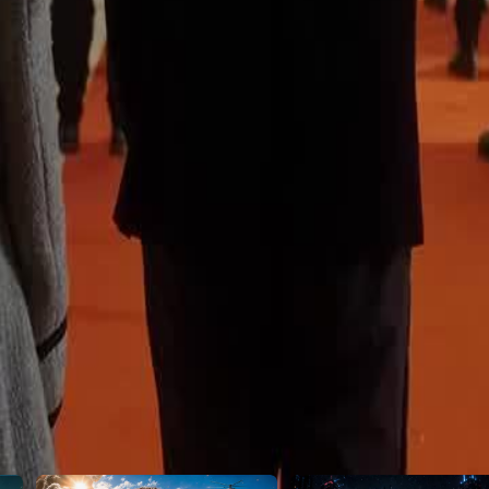
emudian mendedahkan penemuan
hilangan Matahari.Apakah yang akan
ebih tinggi?
46
47
48
49
50