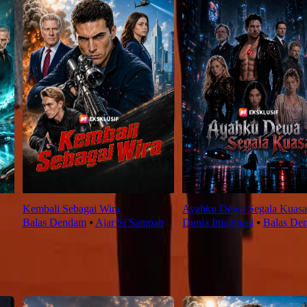
Kembali Sebagai Wira
Ayahku Dewa Segala Kuasa
Balas Dendam
⦁
Ajar Si Sampah
Dunia Imaginasi
⦁
Balas De