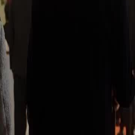
bahan silap matanya, sementara
manas apabila Amirul Aiman