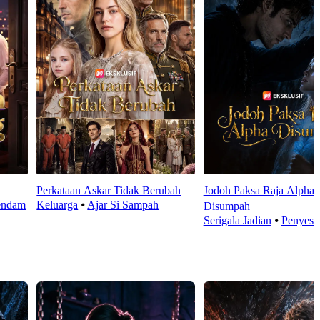
Perkataan Askar Tidak Berubah
Jodoh Paksa Raja Alpha
endam
Keluarga
⦁
Ajar Si Sampah
Disumpah
Serigala Jadian
⦁
Penyesa