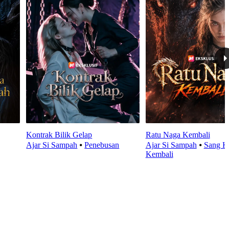
Kontrak Bilik Gelap
Ratu Naga Kembali
Ajar Si Sampah
⦁
Penebusan
Ajar Si Sampah
⦁
Sang K
Kembali