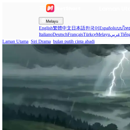
Laman U
Melayu
English
繁體中文
日本語
한국어
Español
แบบไท
Italiano
Deutsch
Français
Türkçe
Melayu
عربي
Tiến
Laman Utama
Siri Drama
bulan putih cinta abadi