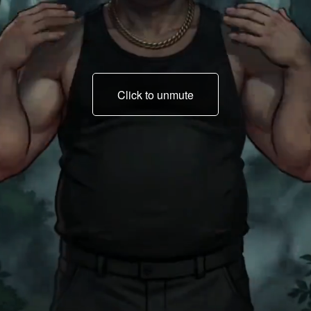
Click to unmute
Kau langsung tak ada
jiwa serigala