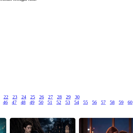
22
23
24
25
26
27
28
29
30
46
47
48
49
50
51
52
53
54
55
56
57
58
59
60