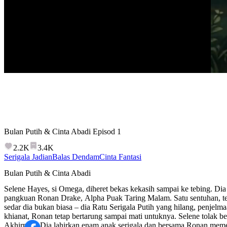
Bulan Putih & Cinta Abadi
Episod
1
2.2K
3.4K
Serigala Jadian
Balas Dendam
Cinta Fantasi
Bulan Putih & Cinta Abadi
Selene Hayes, si Omega, diheret bekas kekasih sampai ke tebing. Dia te
pangkuan Ronan Drake, Alpha Puak Taring Malam. Satu sentuhan, terus
sedar dia bukan biasa – dia Ratu Serigala Putih yang hilang, penjel
khianat, Ronan tetap bertarung sampai mati untuknya. Selene tolak be
Akhirnya? Dia lahirkan enam anak serigala dan bersama Ronan memer