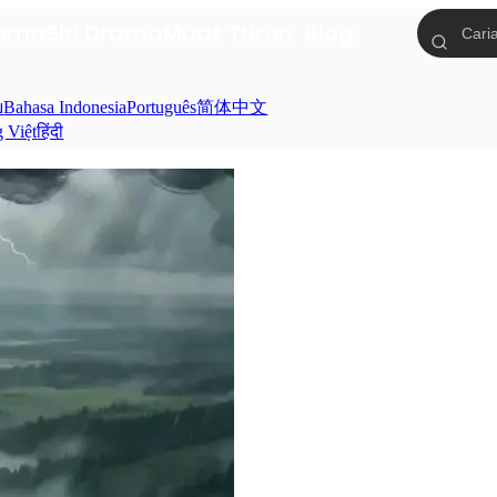
tama
Siri Drama
Muat Turun
Blog
ย
Bahasa Indonesia
Português
简体中文
g Việt
हिंदी