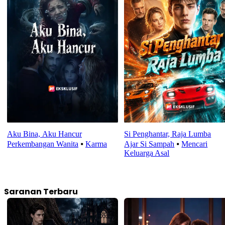
Aku Bina, Aku Hancur
Si Penghantar, Raja Lumba
Perkembangan Wanita
⦁
Karma
Ajar Si Sampah
⦁
Mencari
Keluarga Asal
Saranan Terbaru