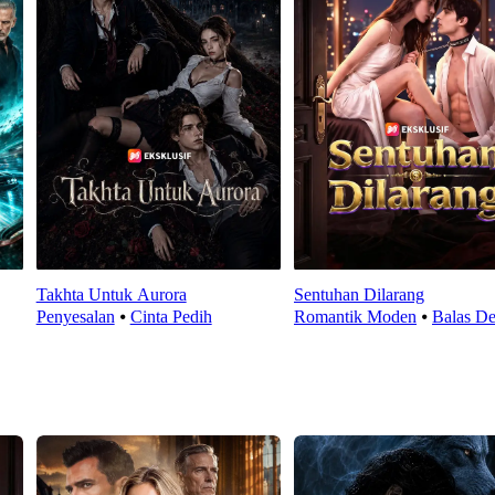
Takhta Untuk Aurora
Sentuhan Dilarang
Penyesalan
⦁
Cinta Pedih
Romantik Moden
⦁
Balas D