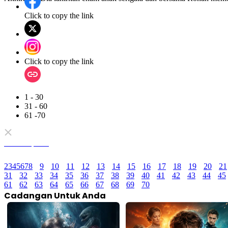
Click to copy the link
Click to copy the link
1 - 30
31 - 60
61 -70
Semua episod
2
3
4
5
6
7
8
9
10
11
12
13
14
15
16
17
18
19
20
21
31
32
33
34
35
36
37
38
39
40
41
42
43
44
45
61
62
63
64
65
66
67
68
69
70
Cadangan Untuk Anda