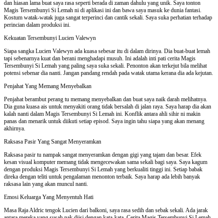
dan hiasan lama buat saya rasa seperti berada di zaman dahulu yang unik. Saya tonton
Magis Tersembunyi Si Lemah ni di aplikasi ini dan bawa saya masuk ke dunia fantasi.
Kostum watak-watak juga sangat terperinci dan cantik sekali. Saya suka perhatian terhadap
perincian dalam produksi ini.
Kekuatan Tersembunyi Lucien Valewyn
Siapa sangka Lucien Valewyn ada kuasa sebesar itu di dalam dirinya. Dia buat-buat lemah
tapi sebenarnya kuat dan berani menghadapi musuh. Ini adalah inti pati cerita Magis
Tersembunyi Si Lemah yang paling saya suka sekali. Penonton akan terkejut bila melihat
potensi sebenar dia nanti. Jangan pandang rendah pada watak utama kerana dia ada kejutan.
Penjahat Yang Memang Menyebalkan
Penjahat berambut perang tu memang menyebalkan dan buat saya naik darah melihatnya.
Dia guna kuasa ais untuk menyakiti orang tidak bersalah di jalan raya. Saya harap dia akan
kalah nanti dalam Magis Tersembunyi Si Lemah ini. Konflik antara ahli sihir ni makin
panas dan menarik untuk diikuti setiap episod. Saya ingin tahu siapa yang akan menang
akhirnya.
Raksasa Pasir Yang Sangat Menyeramkan
Raksasa pasir tu nampak sangat menyeramkan dengan gigi yang tajam dan besar. Efek
kesan visual komputer memang tidak mengecewakan sama sekali bagi saya. Saya kagum
dengan produksi Magis Tersembunyi Si Lemah yang berkualiti tinggi ini. Setiap babak
direka dengan teliti untuk pengalaman menonton terbaik. Saya harap ada lebih banyak
raksasa lain yang akan muncul nanti.
Emosi Keluarga Yang Menyentuh Hati
Masa Raja Aldric tengok Lucien dari balkoni, saya rasa sedih dan sebak sekali. Ada jarak
antara mereka yang susah nak diisi dengan kata-kata. Cerita Magis Tersembunyi Si Lemah