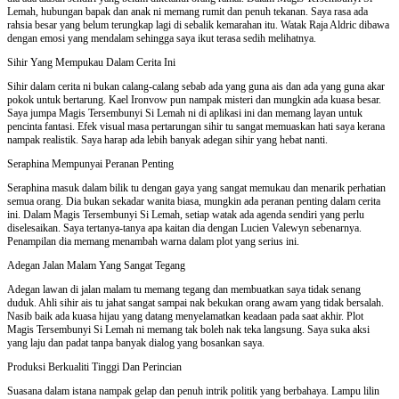
Lemah, hubungan bapak dan anak ni memang rumit dan penuh tekanan. Saya rasa ada
rahsia besar yang belum terungkap lagi di sebalik kemarahan itu. Watak Raja Aldric dibawa
dengan emosi yang mendalam sehingga saya ikut terasa sedih melihatnya.
Sihir Yang Mempukau Dalam Cerita Ini
Sihir dalam cerita ni bukan calang-calang sebab ada yang guna ais dan ada yang guna akar
pokok untuk bertarung. Kael Ironvow pun nampak misteri dan mungkin ada kuasa besar.
Saya jumpa Magis Tersembunyi Si Lemah ni di aplikasi ini dan memang layan untuk
pencinta fantasi. Efek visual masa pertarungan sihir tu sangat memuaskan hati saya kerana
nampak realistik. Saya harap ada lebih banyak adegan sihir yang hebat nanti.
Seraphina Mempunyai Peranan Penting
Seraphina masuk dalam bilik tu dengan gaya yang sangat memukau dan menarik perhatian
semua orang. Dia bukan sekadar wanita biasa, mungkin ada peranan penting dalam cerita
ini. Dalam Magis Tersembunyi Si Lemah, setiap watak ada agenda sendiri yang perlu
diselesaikan. Saya tertanya-tanya apa kaitan dia dengan Lucien Valewyn sebenarnya.
Penampilan dia memang menambah warna dalam plot yang serius ini.
Adegan Jalan Malam Yang Sangat Tegang
Adegan lawan di jalan malam tu memang tegang dan membuatkan saya tidak senang
duduk. Ahli sihir ais tu jahat sangat sampai nak bekukan orang awam yang tidak bersalah.
Nasib baik ada kuasa hijau yang datang menyelamatkan keadaan pada saat akhir. Plot
Magis Tersembunyi Si Lemah ni memang tak boleh nak teka langsung. Saya suka aksi
yang laju dan padat tanpa banyak dialog yang bosankan saya.
Produksi Berkualiti Tinggi Dan Perincian
Suasana dalam istana nampak gelap dan penuh intrik politik yang berbahaya. Lampu lilin