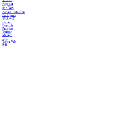
한국어
Español
แบบไทย
Bahasa Indonesia
Português
简体中文
Italiano
Deutsch
Français
Türkçe
Melayu
عربي
Tiếng Việt
हिंदी