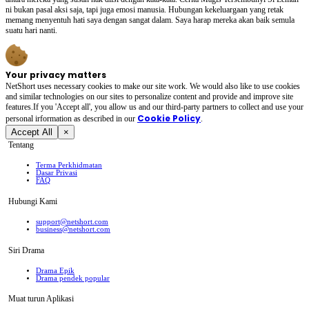
ni bukan pasal aksi saja, tapi juga emosi manusia. Hubungan kekeluargaan yang retak
memang menyentuh hati saya dengan sangat dalam. Saya harap mereka akan baik semula
suatu hari nanti.
Your privacy matters
NetShort uses necessary cookies to make our site work. We would also like to use cookies
and similar technologies on our sites to personalize content and provide and improve site
features.If you 'Accept all', you allow us and our third-party partners to collect and use your
Cookie Policy
personal irformation as described in our
.
Accept All
×
Tentang
Terma Perkhidmatan
Dasar Privasi
FAQ
Hubungi Kami
support@netshort.com
business@netshort.com
Siri Drama
Drama Epik
Drama pendek popular
Muat turun Aplikasi