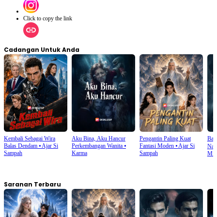
Click to copy the link
Cadangan Untuk Anda
Kembali Sebagai Wira
Aku Bina, Aku Hancur
Pengantin Paling Kuat
Bal
Balas Dendam
⦁
Ajar Si
Perkembangan Wanita
⦁
Fantasi Moden
⦁
Ajar Si
Nam
Sampah
Karma
Sampah
Mist
Saranan Terbaru