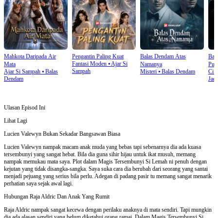
Mahkota Daripada Air
Pengantin Paling Kuat
Balas Dendam Atas
Bang
Fantasi Moden
⦁
Ajar Si
Mata
Namanya
Puti
Sampah
Ajar Si Sampah
⦁
Balas
Misteri
⦁
Balas Dendam
Cint
Dendam
Jadi
Ulasan Episod Ini
Lihat Lagi
Lucien Valewyn Bukan Sekadar Bangsawan Biasa
Lucien Valewyn nampak macam anak muda yang bebas tapi sebenarnya dia ada kuasa
tersembunyi yang sangat hebat. Bila dia guna sihir hijau untuk ikat musuh, memang
nampak memukau mata saya. Plot dalam Magis Tersembunyi Si Lemah ni penuh dengan
kejutan yang tidak disangka-sangka. Saya suka cara dia berubah dari seorang yang santai
menjadi pejuang yang serius bila perlu. Adegan di padang pasir tu memang sangat menarik
perhatian saya sejak awal lagi.
Hubungan Raja Aldric Dan Anak Yang Rumit
Raja Aldric nampak sangat kecewa dengan perilaku anaknya di mata sendiri. Tapi mungkin
dia ada alasan sendiri yang belum diketahui orang ramai. Dalam Magis Tersembunyi Si