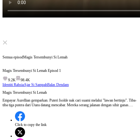
Click to unmute
Semua episod
Magis Tersembunyi Si Lemah
Magis Tersembunyi Si Lemah
Episod
1
9.2K
98.4K
Identiti Rahsia
Ajar Si Sampah
Balas Dendam
Magis Tersembunyi Si Lemah
Empayar Aurellian gemparkan. Puteri Isolde nak cari suami melalui "lawan bertinju". Tiba-
tiba tiga putera dari Utara datang mencabar. Mereka serang jalanan dengan sihir ganas.
Semua takut. Tiba-tiba... satu letupan – musuh mati serta-merta. Siapa pukul? Semua
sangka Kael Ironvow, ahli sihat nombor satu. Tapi Kael cari sendiri... dan jumpa Lucien
Valewyn – lelaki yang semua orang hina, termasuk bapanya sendiri. Lucien senyum kecil.
Rahsianya terbongkar: “Aku bukan lemah. Aku yang kau takut.”
Click to copy the link