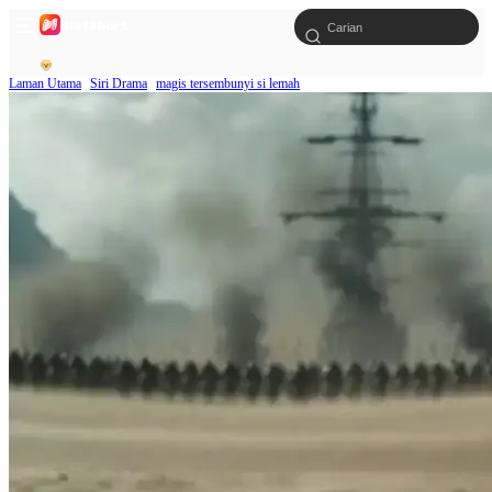
Laman Utama
Siri Drama
magis tersembunyi si lemah