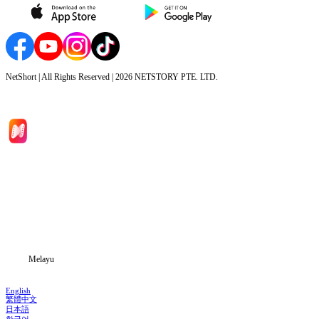
NetShort | All Rights Reserved |
2026
NETSTORY PTE. LTD.
Laman Utama
Siri Drama
Muat Turun
Blog
Melayu
English
繁體中文
日本語