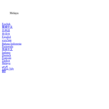
Blog
Melayu
English
繁體中文
日本語
한국어
Español
แบบไทย
Bahasa Indonesia
Português
简体中文
Italiano
Deutsch
Français
Türkçe
Melayu
عربي
Tiếng Việt
हिंदी