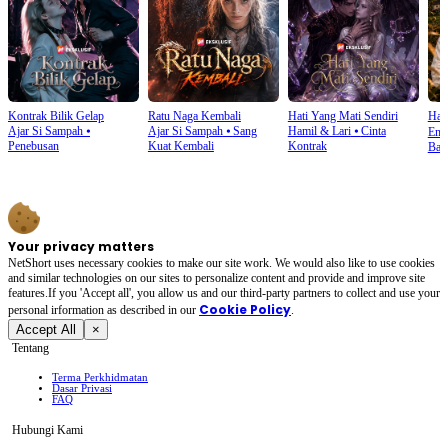
Kontrak Bilik Gelap
Ratu Naga Kembali
Hati Yang Mati Sendiri
Hab
Ajar Si Sampah
⦁
Ajar Si Sampah
⦁
Sang
Hamil & Lari
⦁
Cinta
Ema
Penebusan
Kuat Kembali
Kontrak
Ban
Your privacy matters
NetShort uses necessary cookies to make our site work. We would also like to use cookies
and similar technologies on our sites to personalize content and provide and improve site
features.If you 'Accept all', you allow us and our third-party partners to collect and use your
Cookie Policy
personal irformation as described in our
.
Accept All
×
Tentang
Terma Perkhidmatan
Dasar Privasi
FAQ
Hubungi Kami