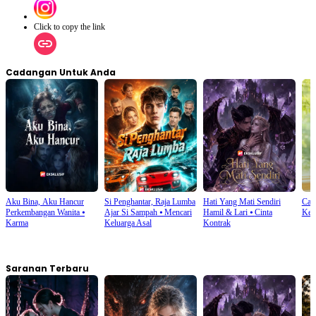
Click to copy the link
Cadangan Untuk Anda
Aku Bina, Aku Hancur
Si Penghantar, Raja Lumba
Hati Yang Mati Sendiri
Cah
Perkembangan Wanita
⦁
Ajar Si Sampah
⦁
Mencari
Hamil & Lari
⦁
Cinta
Kel
Karma
Keluarga Asal
Kontrak
Saranan Terbaru