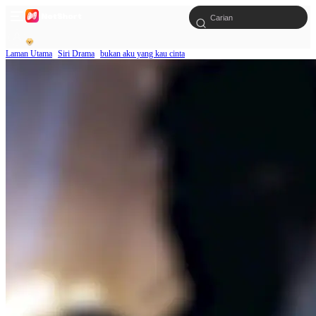
Laman Utama
Siri Drama
bukan aku yang kau cinta