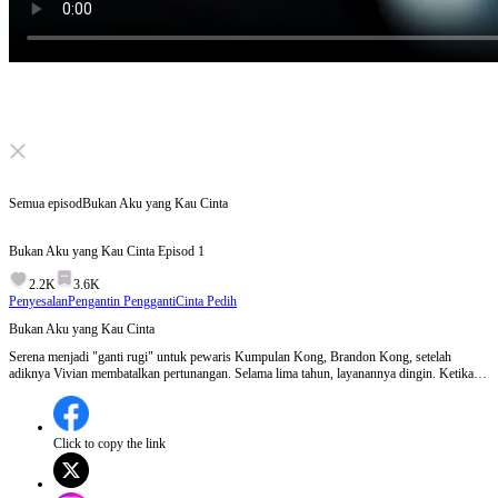
Click to unmute
Semua episod
Bukan Aku yang Kau Cinta
Bukan Aku yang Kau Cinta
Episod
1
2.2K
3.6K
Penyesalan
Pengantin Pengganti
Cinta Pedih
Bukan Aku yang Kau Cinta
Serena menjadi "ganti rugi" untuk pewaris Kumpulan Kong, Brandon Kong, setelah
adiknya Vivian membatalkan pertunangan. Selama lima tahun, layanannya dingin. Ketika
Vivian kembali dan dilindungi Brandon, Serena akhirnya sedar usahanya sia-sia. Patah hati,
dia tawar Pertukaran Perkahwinan dan lari. Barulah apabila Brandon dapati isterinya bukan
Serena, dia sedar siapa sebenarnya di hatinya.
Click to copy the link