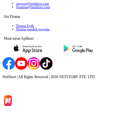
support@netshort.com
business@netshort.com
Siri Drama
Drama Epik
Drama pendek popular
Muat turun Aplikasi
NetShort | All Rights Reserved |
2026
NETSTORY PTE. LTD.
Laman Utama
Siri Drama
Muat Turun