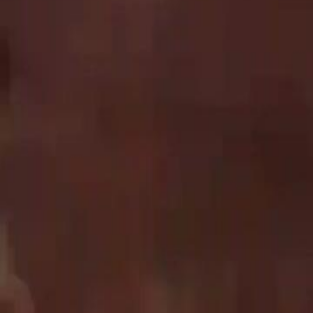
Drama ini tidak tersedia
Ayah Serigala Jadian Datang Cari Kami
Episod
1
2.5K
3.3K
Serigala Jadian
Ajar Si Sampah
Cinta satu malam
Misteri Penyakit Idris
Lima tahun yang lalu, Hana salah masuk bilik sebab mabuk, tapi kebe
melahirkan anaknya, Idris. Namun, apabila Idris beruisa empat tahun