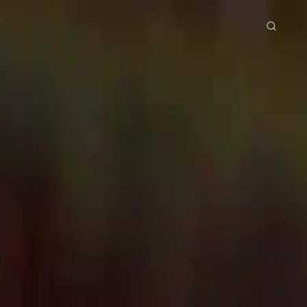
tama
Siri Drama
Muat Turun
Blog
ย
Bahasa Indonesia
Português
简体中文
g Việt
हिंदी