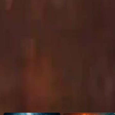
yang pelik, dikurung sebagai raksasa. Pada masa ini, Taufiq muncul 
Taufiq ialah serigala jadian... Episod 1:Idris mengalami penyakit pelik yang tidak dapat dijelaskan oleh
doktor, menyebabkan ibunya, Hana, terdesak untuk mencari jawapan. S
jadian dan ayah sebenar Idris, muncul dengan niat untuk menyelama
Click to copy the link
mendedahkan rahsia keluarga mereka.Apakah rahsia sebenar di sebali
Taufiq akan membantu mereka?
Click to copy the link
1 - 30
31 - 60
61 -77
Semua episod
2
3
4
5
6
7
8
9
10
11
12
13
14
15
16
17
18
19
20
21
22
31
32
33
34
35
36
37
38
39
40
41
42
43
44
45
61
62
63
64
65
66
67
68
69
70
71
72
73
74
75
Cadangan Untuk Anda