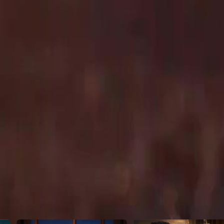
dan selamatkan Idris. Rupa-rupanya,
ementara itu, Taufiq, serigala
tkan anaknya dan mungkin
k penyakit Idris dan bagaimana
23
24
25
26
27
28
29
30
46
47
48
49
50
51
52
53
54
55
56
57
58
59
60
76
77