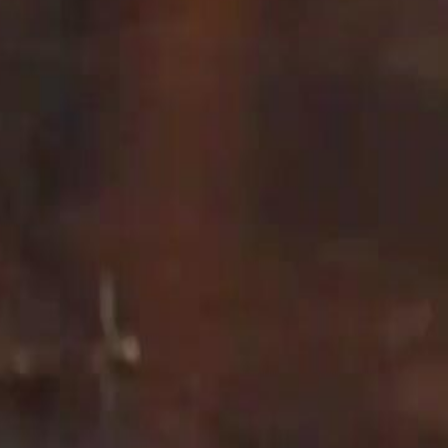
n perubahan besar dalam cerita ini. Lelaki yang turun dari kereta
dan kaya. <span style="color:red">Taufiq</span> kelihatan begitu
tal ini pasti ada kaitan dengan <span style="color:red">Hana</span>
ncari sesuatu atau seseorang. Penonton pasti akan menantikan
 bahawa dia mempunyai seorang anak? Ini adalah soalan yang
nggambarkan kesedihan yang mendalam. <span
tes air hujan yang mengenai wajahnya seolah-olah menambah beban
ggal yang tidak mempunyai siapa-siapa untuk bergantung harap. Kita
ang sangat kuat dan tidak dapat dinafikan oleh sesiapa pun. Cahaya
njadi lebih sunyi dan serius. Doktor tersebut memegang laporan
span style="color:red">Hana</span> yang duduk di kerusi putih itu
i, diagnosis doktor ini mungkin adalah kunci kepada mengapa bapa
ndengar penjelasan doktor. Dia cuba untuk tetap tenang demi
dang-kadang tidak adil kepada mereka yang lemah. Babak kilas balik
itu mencipta suasana yang seperti mimpi dan seperti mimpi. <span
nga serigala itu. Pertemuan mereka ini adalah permulaan kepada
ubah hidup <span style="color:red">Hana</span> selamanya. Kita
rasa tarikan yang tidak dapat dijelaskan. Lelaki itu kelihatan sedang
 dengan peristiwa itu meninggalkan <span
enimbulkan rasa kehilangan yang mendalam. Telefon bimbit yang
ggilan ini mungkin adalah amaran bahawa rahsia mereka tidak boleh