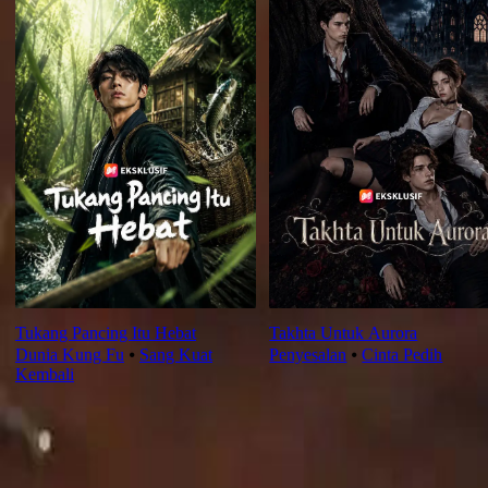
Tukang Pancing Itu Hebat
Takhta Untuk Aurora
Dunia Kung Fu
⦁
Sang Kuat
Penyesalan
⦁
Cinta Pedih
Kembali
Ulasan Episod Ini