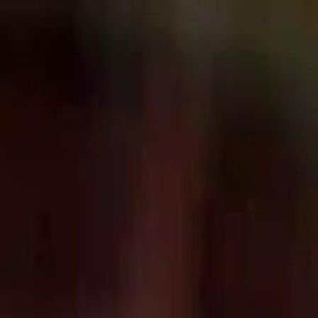
Laman U
Melayu
English
繁體中文
日本語
한국어
Español
แบบไท
Italiano
Deutsch
Français
Türkçe
Melayu
عربي
Tiến
Laman Utama
Siri Drama
ayah serigala jadian datang cari kami