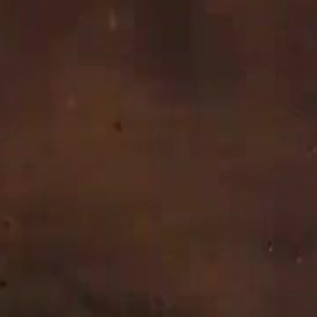
ang ibu yang sedang berjuang sendirian di bawah hujan lebat pada w
 menyayat hati. <span style="color:red">Hana</span> kelihatan begit
r mencerminkan keputusasaan seorang ibu yang hanya mahukan keselama
 wanita itu. Kita dapat melihat bagaimana dia melindungi kepala anakn
 tidak mengenal erti putus asa. Apabila babak beralih ke klinik, suas
-olah membawa berita yang tidak menyenangkan. <span style="color:red"
yang penuh dengan kebimbangan menunjukkan bahawa dia sedang meneri
laan kepada segala konflik yang akan berlaku. Kita dapat merasakan ba
erat bahu anaknya menunjukkan bahawa dia tidak akan melepaskan anak
na yang romantik namun penuh dengan tanda tanya ini memperlihatkan p
 pada lelaki itu memberikan petunjuk bahawa dia bukanlah manusia biasa
ungan antara mereka berdua adalah punca kepada segala peristiwa yang
 yang tidak dapat dipisahkan. Cahaya biru yang mendominasi ruangan it
="color:red">Hana</span> terbangun seorang diri di atas katil yang besar
enambah lagi kegelisahan dalam hatinya. Dia kelihatan terkejut dan k
lam naratif Ayah Serigala Jadian Datang Cari Kami, panggilan ini mun
minkan konflik batin yang sedang berlaku. Dia mungkin sedang memik
jadian. Kembali ke masa kini, kita melihat bagaimana <span style="c
antara ibu dan anak ini begitu kuat sehingga kita dapat merasakan saki
ni mungkin mempunyai kaitan dengan darah serigala yang diwarisi dari
a</span> cuba menyembunyikan air matanya demi kekuatan anaknya. Dia