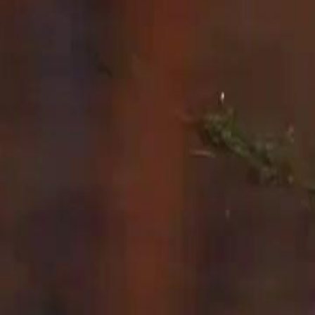
aktu malam. Cahaya lampu jalan yang malap memantul di atas
u lemah namun tetap gagah menggendong anaknya yang kelihatan tidak
tan untuk buah hatinya. Hujan yang turun tanpa henti seolah-olah
ya dengan segala daya yang ada, tidak mempedulikan dirinya sendiri
ana menjadi lebih tegang dengan kehadiran doktor yang berwajah
>Idris</span>, anak lelaki yang malang itu, kelihatan begitu pasrah
ma berita yang amat berat untuk ditelan. Dalam konteks cerita
gaimana dunia seolah-olah berhenti berputar bagi wanita itu apabila
nya begitu sahaja. Kilas balik ke lima tahun lalu membawa kita ke
ertemuan antara <span style="color:red">Hana</span> dan seorang
. Ini adalah rahsia besar yang disimpan rapat oleh wanita tersebut
 berlaku pada masa kini. Intimiti yang ditunjukkan dalam adegan
u memberikan nuansa fantasi yang kuat, menjadikan penonton bertanya-
. Ketiadaan lelaki itu di sisinya menimbulkan rasa kosong dan
etakutan apabila menerima panggilan tersebut. Ini menunjukkan
gkin adalah petanda bahawa rahsia mereka akan terbongkar segera.
irkan tentang masa depan anaknya dan bagaimana dia harus
olor:red">Hana</span> masih lagi berjuang untuk anaknya. Doktor
t yang dialami oleh anak itu seolah-olah dirasai juga oleh ibunya.
pada bapanya. Ini adalah satu elemen fantasi yang menarik untuk
 tidak mahu anaknya melihat dia lemah kerana dia ingin menjadi