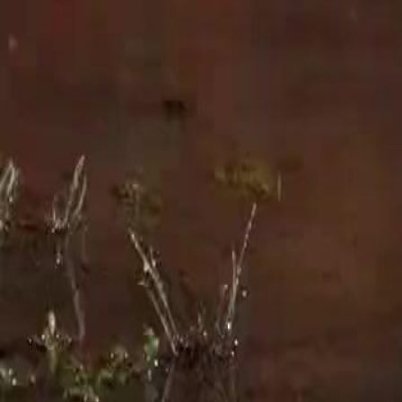
Lihat Lagi
Ayah Serigala Jadian Datang Cari Kami!
Adegan pembukaan yang penuh dengan emosi ini memperlihatkan seor
permukaan jalan yang basah, mencipta suasana yang begitu sepi dan
sedarkan diri. Setiap langkah kakinya yang menghentak genangan ai
menjadi simbol kepada air mata yang tidak sempat mengalir dari mata
yang kuyup basah. Ini adalah gambaran kasih sayang seorang ibu yang
serius. Laporan perubatan yang dipegang oleh doktor tersebut seolah
dalam pelukan ibunya. Wajah <span style="color:red">Hana</span> 
Ayah Serigala Jadian Datang Cari Kami, momen ini adalah titik permu
mendengar diagnosis daripada doktor. Tangannya yang menggenggam 
sebuah bilik hotel yang disinari cahaya biru yang misterius. Suasa
lelaki yang mempunyai ciri-ciri unik. Telinga serigala yang kelihatan
selama ini. Dalam cerita Ayah Serigala Jadian Datang Cari Kami, hub
tersebut bukanlah sekadar hubungan fizik, tetapi satu ikatan takdir
tanya tentang asal usul lelaki tersebut. Pagi berikutnya, <span style
bingung. Telefon bimbit yang berdering dengan nama Doktor Farhan m
bahawa ada sesuatu yang sedang berlaku di luar pengetahuan dia. Da
Wajah <span style="color:red">Hana</span> yang pucat lesi mencer
menghadapi kenyataan bahawa bapa anaknya adalah seorang serigala 
yang sama masih memberikan nasihat yang serius kepadanya. Hubungan 
Dalam cerita Ayah Serigala Jadian Datang Cari Kami, penyakit anak i
diikuti. Kita dapat melihat bagaimana <span style="color:red">Han