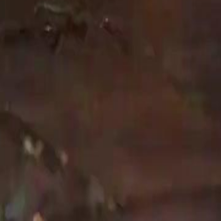
ir sekali, kemunculan konvoi kereta mewah yang hitam legam menandaka
badi. Ini menunjukkan bahawa dia adalah seorang yang sangat berkuasa 
nteks Ayah Serigala Jadian Datang Cari Kami, kedatangan dia ke hospi
ipancarkan oleh lelaki itu. Matanya yang tajam seolah-olah sedang me
> selepas lima tahun berpisah. Apakah reaksi dia apabila mengetahui
eterusnya.
cuaca biasa, tetapi ia adalah latar belakang yang sempurna untuk me
 menunjukkan betapa terdesaknya situasi dia pada ketika itu. Setiap te
ari Kami, adegan ini adalah simbol kepada perjuangan seorang ibu tun
daripada kesejukan malam. Tindakan ini menunjukkan insting keibuan y
angat dramatik dan menyentuh jiwa. Di dalam bilik doktor, suasana me
an nasib <span style="color:red">Idris</span> untuk masa hadapan. <
yang dihadapinya. Dalam naratif Ayah Serigala Jadian Datang Cari Kam
gan <span style="color:red">Hana</span> menggigil sedikit apabila me
sedang menahan sebak. Ini adalah gambaran realiti kehidupan yang ka
lalu yang penuh dengan rahsia. Cahaya biru yang mendominasi ruangan 
 begitu suci dan bersih berbanding dengan lelaki yang mempunyai teli
Serigala Jadian Datang Cari Kami, malam itu adalah malam yang meng
mosi yang kompleks. Ada rasa takut, ada rasa ingin tahu, dan ada juga 
untuk menenangkannya. Pagi yang menyusul selepas malam yang penuh
rbangun di atas katil yang besar seorang diri. Ketiadaan lelaki itu m
 dijangka. Dalam konteks Ayah Serigala Jadian Datang Cari Kami, pan