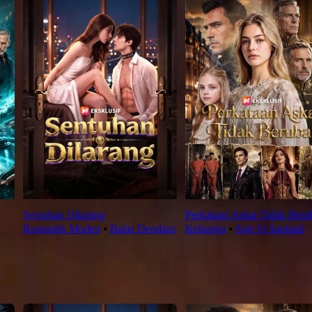
Sentuhan Dilarang
Perkataan Askar Tidak Beru
Romantik Moden
⦁
Balas Dendam
Keluarga
⦁
Ajar Si Sampah