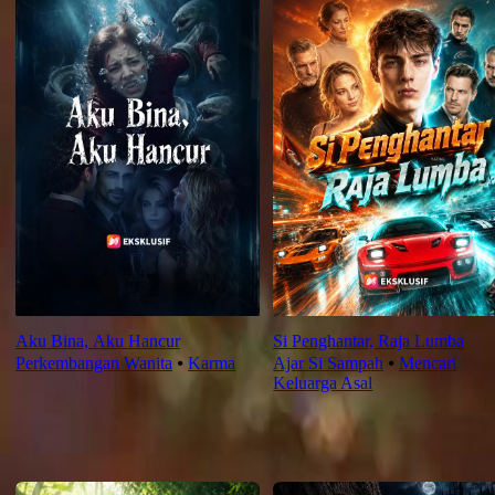
Aku Bina, Aku Hancur
Si Penghantar, Raja Lumba
Perkembangan Wanita
⦁
Karma
Ajar Si Sampah
⦁
Mencari
Keluarga Asal
Saranan Terbaru