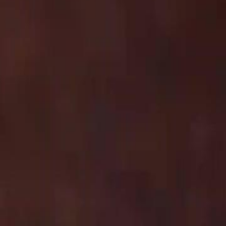
tulan tidur dengan Taufiq, dan
, dia bermula menghidapi penyakit