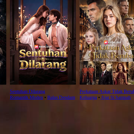
Sentuhan Dilarang
Perkataan Askar Tidak Beru
Romantik Moden
⦁
Balas Dendam
Keluarga
⦁
Ajar Si Sampah