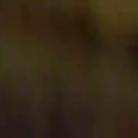
Log Masuk & Mulakan Pengalaman
Eksklusif!
Log Masuk