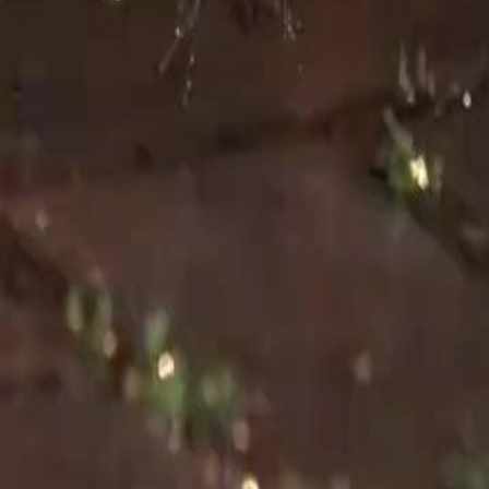
benteng yang kukuh untuk <span style="color:red">Idris</span>. Akh
tersebut memakai sut yang kemas dan dikelilingi oleh pengawal peri
yakin dan berwibawa apabila melangkah keluar dari kereta. Dalam ko
dan anaknya. Kita dapat melihat bagaimana aura kepemimpinan yang d
pertemuan semula antara dia dan <span style="color:red">Hana</span
menggantung dan membuatkan kita tidak sabar untuk melihat episod s
Ayah Serigala Jadian Datang Cari Kami!
Hujan yang turun dengan lebatnya pada malam itu bukanlah sekadar 
style="color:red">Hana</span> yang berlari di atas jalan yang licin
yang sedang dipikulnya. Dalam cerita Ayah Serigala Jadian Datang C
dapat melihat bagaimana dia memeluk erat anaknya untuk melindungi 
lampu jalan yang kabur melalui hujan memberikan kesan visual yang s
perubatan dengan wajah yang berat. Ini adalah momen yang menentuk
kelihatan begitu kecil dan tidak berdaya berbanding dengan situasi 
anak itu akhirnya muncul kembali. Kita dapat melihat bagaimana tan
anaknya, tetapi matanya yang berkaca-kaca menunjukkan bahawa dia 
ke bilik hotel nombor lima belas lapan lapan membawa kita ke masa 
style="color:red">Hana</span> yang memakai pakaian putih kelihatan
segala komplikasi yang berlaku pada masa kini. Dalam cerita Ayah 
dapat melihat bagaimana interaksi antara mereka berdua penuh dengan e
menderita sesuatu, dan <span style="color:red">Hana</span> cuba 
style="color:red">Hana</span> dengan seribu satu pertanyaan. Dia te
berdering dengan nama Doktor Farhan adalah satu kejutan yang tidak