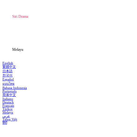
Laman Utama
Siri Drama
Muat Turun
Blog
Melayu
English
繁體中文
日本語
한국어
Español
แบบไทย
Bahasa Indonesia
Português
简体中文
Italiano
Deutsch
Français
Türkçe
Melayu
عربي
Tiếng Việt
हिंदी