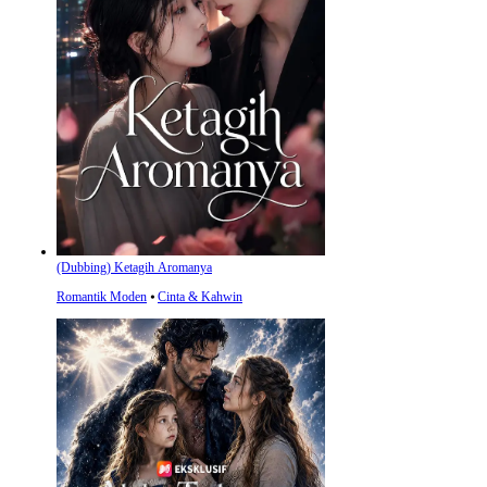
(Dubbing) Ketagih Aromanya
Romantik Moden
⦁
Cinta & Kahwin