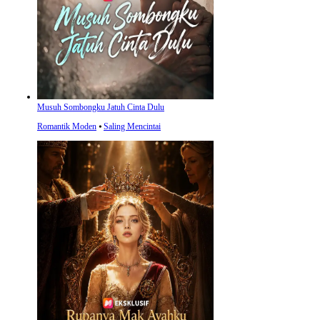
Musuh Sombongku Jatuh Cinta Dulu
Romantik Moden
⦁
Saling Mencintai