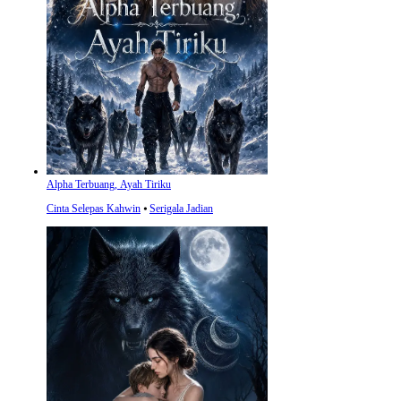
Alpha Terbuang, Ayah Tiriku
Cinta Selepas Kahwin
⦁
Serigala Jadian