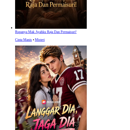
Rupanya Mak Ayahku Raja Dan Permaisuri!
Cinta Manis
⦁
Misteri