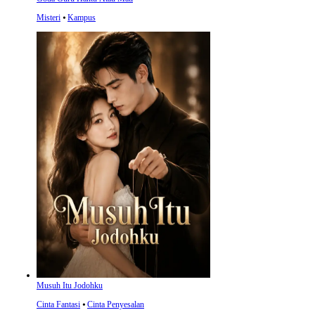
Misteri
⦁
Kampus
Musuh Itu Jodohku
Cinta Fantasi
⦁
Cinta Penyesalan