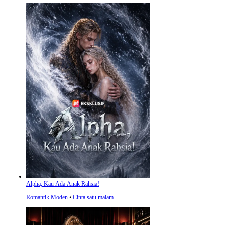
Alpha, Kau Ada Anak Rahsia!
Romantik Moden
⦁
Cinta satu malam