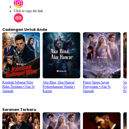
Click to copy the link
Cadangan Untuk Anda
Kembali Sebagai Wira
Aku Bina, Aku Hancur
Puteri Tanpa Sayap
Sua
Balas Dendam
⦁
Ajar Si
Perkembangan Wanita
⦁
Penyesalan
⦁
Ajar Si
Cint
Sampah
Karma
Sampah
Per
Saranan Terbaru