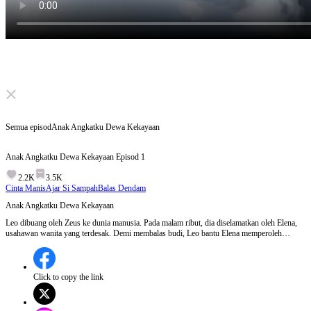
Click to unmute
Semua episod
Anak Angkatku Dewa Kekayaan
Anak Angkatku Dewa Kekayaan
Episod
1
2.2K
3.5K
Cinta Manis
Ajar Si Sampah
Balas Dendam
Anak Angkatku Dewa Kekayaan
Leo dibuang oleh Zeus ke dunia manusia. Pada malam ribut, dia diselamatkan oleh Elena,
usahawan wanita yang terdesak. Demi membalas budi, Leo bantu Elena memperoleh
sebuah lukisan usang yang bernilai berbilion ringgit. Namun, tu cumalah permulaan. Mulai
dari saat ini, Elena mula menuntut balik segala yang pernah dirampas. Pada masa yang
sama, seorang lelaki berkuasa, Alexander mula tertarik padanya. Semasa kekayaan muncul,
bertemu cinta dan kuasa, siapakah yang akhirnya akan berdiri di puncak?
Click to copy the link