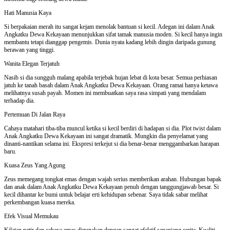
Hati Manusia Kaya
Si berpakaian merah itu sangat kejam menolak bantuan si kecil. Adegan ini dalam Anak
Angkatku Dewa Kekayaan menunjukkan sifat tamak manusia moden. Si kecil hanya ingin
membantu tetapi dianggap pengemis. Dunia nyata kadang lebih dingin daripada gunung
berawan yang tinggi.
Wanita Elegan Terjatuh
Nasib si dia sungguh malang apabila terjebak hujan lebat di kota besar. Semua perhiasan
jatuh ke tanah basah dalam Anak Angkatku Dewa Kekayaan. Orang ramai hanya ketawa
melihatnya susah payah. Momen ini membuatkan saya rasa simpati yang mendalam
terhadap dia.
Pertemuan Di Jalan Raya
Cahaya matahari tiba-tiba muncul ketika si kecil berdiri di hadapan si dia. Plot twist dalam
Anak Angkatku Dewa Kekayaan ini sangat dramatik. Mungkin dia penyelamat yang
dinanti-nantikan selama ini. Ekspresi terkejut si dia benar-benar menggambarkan harapan
baru.
Kuasa Zeus Yang Agung
Zeus memegang tongkat emas dengan wajah serius memberikan arahan. Hubungan bapak
dan anak dalam Anak Angkatku Dewa Kekayaan penuh dengan tanggungjawab besar. Si
kecil dihantar ke bumi untuk belajar erti kehidupan sebenar. Saya tidak sabar melihat
perkembangan kuasa mereka.
Efek Visual Memukau
Kilatan petir dan cahaya emas digunakan dengan sangat efektif sepanjang cerita. Kualiti