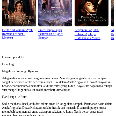
Detik Kedua untuk Ayah
Puteri Tanpa Sayap
Pengantin Lari, Aku
Api
Romantik Moden
⦁
Penyesalan
⦁
Ajar Si
Kahwin Ayahnya
Dad
Motivasi
Sampah
Cinta Paksa
⦁
Moden
Dun
Ulasan Episod Ini
Lihat Lagi
Megahnya Gunung Olympus
Adegan di atas awan memang memukau mata. Zeus dengan janggut emasnya nampak
sangat berwibawa ketika bertemu si kecil. Plot dalam Anak Angkatku Dewa Kekayaan ini
benar-benar membawa penonton ke dunia mitos yang hidup. Saya suka bagaimana cahaya
suci mengelilingi budak itu seolah memberi kuasa besar.
Dari Langit ke Bumi
Sedih melihat si kecil jatuh dari takhta emas ke longgokan sampah. Perubahan nasib dalam
Anak Angkatku Dewa Kekayaan terlalu drastik tapi menarik. Dia masih punya kuasa
mengubah batu menjadi emas walaupun pakaiannya kotor. Nasib benar-benar tidak
menentu bagi seorang dewa muda.