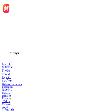
Laman Utama
Siri Drama
Muat Turun
Blog
Melayu
English
繁體中文
日本語
한국어
Español
แบบไทย
Bahasa Indonesia
Português
简体中文
Italiano
Deutsch
Français
Türkçe
Melayu
عربي
Tiếng Việt