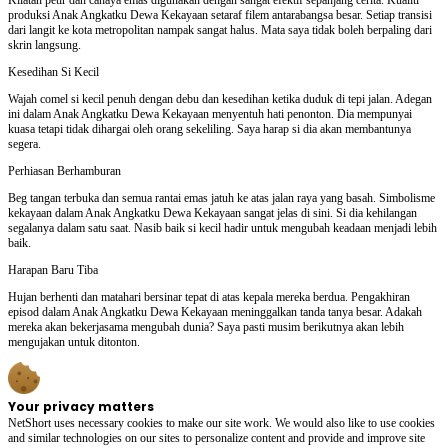
produksi Anak Angkatku Dewa Kekayaan setaraf filem antarabangsa besar. Setiap transisi
dari langit ke kota metropolitan nampak sangat halus. Mata saya tidak boleh berpaling dari
skrin langsung.
Kesedihan Si Kecil
Wajah comel si kecil penuh dengan debu dan kesedihan ketika duduk di tepi jalan. Adegan
ini dalam Anak Angkatku Dewa Kekayaan menyentuh hati penonton. Dia mempunyai
kuasa tetapi tidak dihargai oleh orang sekeliling. Saya harap si dia akan membantunya
segera.
Perhiasan Berhamburan
Beg tangan terbuka dan semua rantai emas jatuh ke atas jalan raya yang basah. Simbolisme
kekayaan dalam Anak Angkatku Dewa Kekayaan sangat jelas di sini. Si dia kehilangan
segalanya dalam satu saat. Nasib baik si kecil hadir untuk mengubah keadaan menjadi lebih
baik.
Harapan Baru Tiba
Hujan berhenti dan matahari bersinar tepat di atas kepala mereka berdua. Pengakhiran
episod dalam Anak Angkatku Dewa Kekayaan meninggalkan tanda tanya besar. Adakah
mereka akan bekerjasama mengubah dunia? Saya pasti musim berikutnya akan lebih
mengujakan untuk ditonton.
Your privacy matters
NetShort uses necessary cookies to make our site work. We would also like to use cookies
and similar technologies on our sites to personalize content and provide and improve site