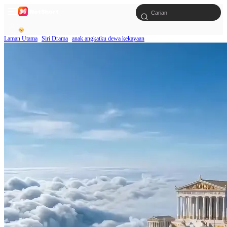
Laman Utama
Siri Drama
anak angkatku dewa kekayaan