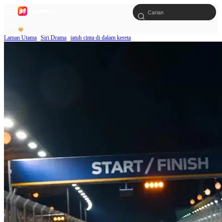
Laman Utama
Siri Drama
jatuh cinta di dalam kereta