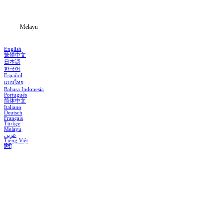
Blog
Melayu
English
繁體中文
日本語
한국어
Español
แบบไทย
Bahasa Indonesia
Português
简体中文
Italiano
Deutsch
Français
Türkçe
Melayu
عربي
Tiếng Việt
हिंदी