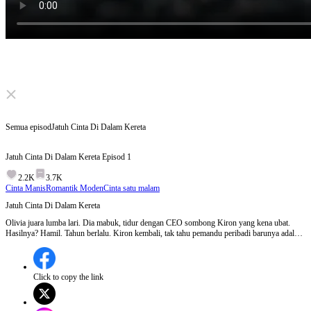
Click to unmute
Semua episod
Jatuh Cinta Di Dalam Kereta
Jatuh Cinta Di Dalam Kereta
Episod
1
2.2K
3.7K
Cinta Manis
Romantik Moden
Cinta satu malam
Jatuh Cinta Di Dalam Kereta
Olivia juara lumba lari. Dia mabuk, tidur dengan CEO sombong Kiron yang kena ubat.
Hasilnya? Hamil. Tahun berlalu. Kiron kembali, tak tahu pemandu peribadi barunya adalah
wanita satu malam itu – dan isterinya. Dia mula jatuh cinta pada Olivia. Kedua-dua tak
sedar identiti sebenar masing-masing. Bos panas di belakang kereta? Rupanya suami
sendiri.
Click to copy the link