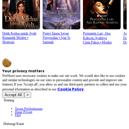
Detik Kedua untuk Ayah
Puteri Tanpa Sayap
Pengantin Lari, Aku
Api
Romantik Moden
⦁
Penyesalan
⦁
Ajar Si
Kahwin Ayahnya
Dad
Motivasi
Sampah
Cinta Paksa
⦁
Moden
Dun
Your privacy matters
NetShort uses necessary cookies to make our site work. We would also like to use cookies
and similar technologies on our sites to personalize content and provide and improve site
features.If you 'Accept all', you allow us and our third-party partners to collect and use your
Cookie Policy
personal irformation as described in our
.
Accept All
×
Tentang
Terma Perkhidmatan
Dasar Privasi
FAQ
Hubungi Kami