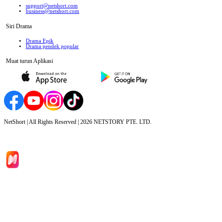
support@netshort.com
business@netshort.com
Siri Drama
Drama Epik
Drama pendek popular
Muat turun Aplikasi
NetShort | All Rights Reserved |
2026
NETSTORY PTE. LTD.
Laman Utama
Siri Drama
Muat Turun