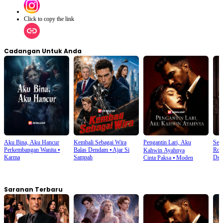
Click to copy the link
Cadangan Untuk Anda
Aku Bina, Aku Hancur
Kembali Sebagai Wira
Pengantin Lari, Aku
Sen
Perkembangan Wanita
⦁
Balas Dendam
⦁
Ajar Si
Rom
Kahwin Ayahnya
Karma
Sampah
Den
Cinta Paksa
⦁
Moden
Saranan Terbaru