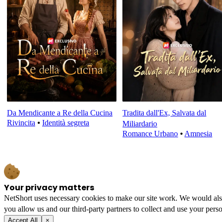
Da Mendicante a Re della Cucina
Tradita dall'Ex, Salvata dal
Rivincita
⦁
Identità segreta
Miliardario
Romance Urbano
⦁
Amnesia
Your privacy matters
NetShort uses necessary cookies to make our site work. We would also l
you allow us and our third-party partners to collect and use your perso
Accept All
×