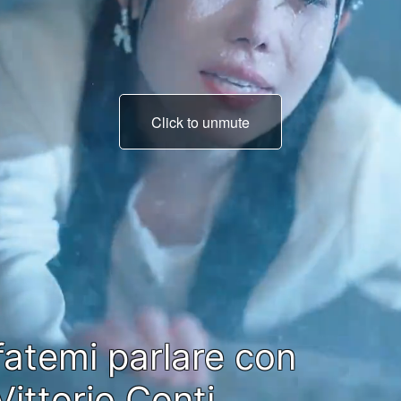
Click to unmute
fatemi parlare con
Vittorio Conti