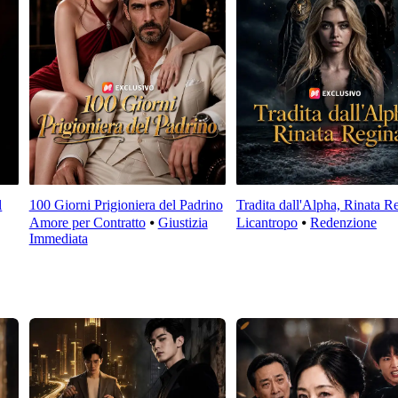
l
100 Giorni Prigioniera del Padrino
Tradita dall'Alpha, Rinata R
Amore per Contratto
⦁
Giustizia
Licantropo
⦁
Redenzione
Immediata