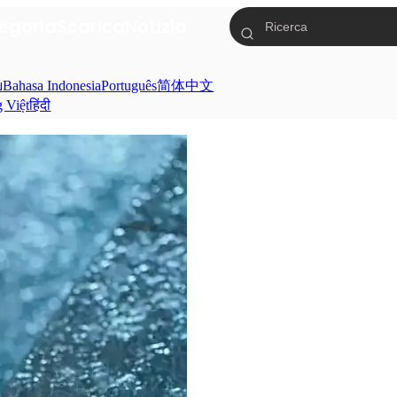
egoria
Scarica
Notizia
ย
Bahasa Indonesia
Português
简体中文
g Việt
हिंदी