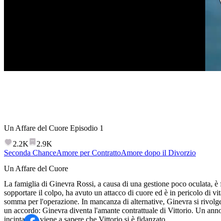
Un Affare del Cuore
Episodio
1
2.2K
2.9K
Seconda Chance
Amore per Contratto
Amore dopo il Divorzio
Un Affare del Cuore
La famiglia di Ginevra Rossi, a causa di una gestione poco oculata, è fa
sopportare il colpo, ha avuto un attacco di cuore ed è in pericolo di v
somma per l'operazione. In mancanza di alternative, Ginevra si rivolg
un accordo: Ginevra diventa l'amante contrattuale di Vittorio. Un ann
incinta, ma viene a sapere che Vittorio si è fidanzato...