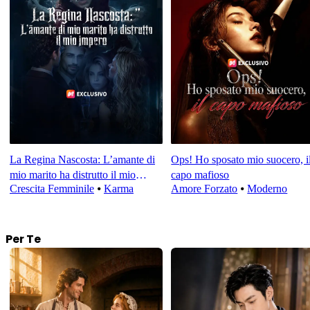
La Regina Nascosta: L’amante di
Ops! Ho sposato mio suocero, i
mio marito ha distrutto il mio
capo mafioso
Crescita Femminile
⦁
Karma
Amore Forzato
⦁
Moderno
impero
Per Te