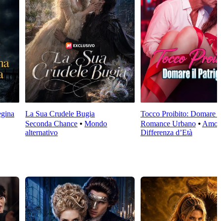
egina
La Sua Crudele Bugia
Tocco Proibito: Domare il
Seconda Chance
⦁
Mondo
Romance Urbano
⦁
Amor
alternativo
Differenza d’Età