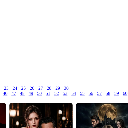
23
24
25
26
27
28
29
30
46
47
48
49
50
51
52
53
54
55
56
57
58
59
60