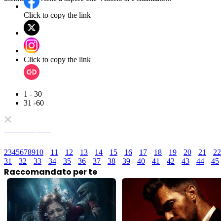
Click to copy the link
Click to copy the link
1 - 30
31 -60
Serie completa
2
3
4
5
6
7
8
9
10
11
12
13
14
15
16
17
18
19
20
21
22
31
32
33
34
35
36
37
38
39
40
41
42
43
44
45
Raccomandato per te