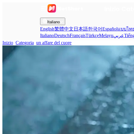
Inizio
Cat
Italiano
English
繁體中文
日本語
한국어
Español
แบบไท
Italiano
Deutsch
Français
Türkçe
Melayu
عربي
Tiến
Inizio
Categoria
un affare del cuore