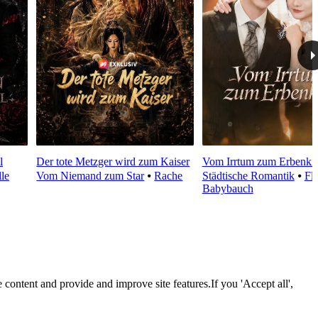
l
Der tote Metzger wird zum Kaiser
Vom Irrtum zum Erbenki
le
Vom Niemand zum Star
⦁
Rache
Städtische Romantik
⦁
Flu
Babybauch
 content and provide and improve site features.If you 'Accept all',