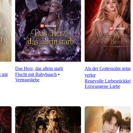
Das Herz, das allein starb
Als der Gottessohn seine 
t mit
Flucht mit Babybauch
⦁
verlor
Vertragsliebe
Reuevolle Liebesrückkeh
Erzwungene Liebe