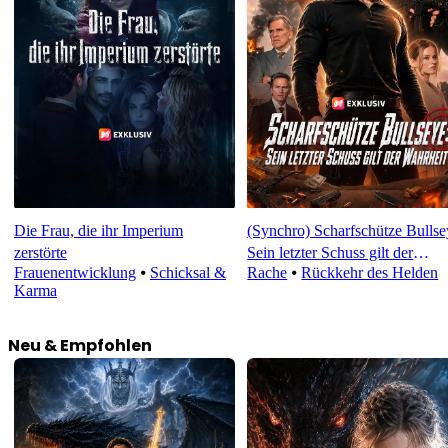
Die Frau, die ihr Imperium
(Synchro) Scharfschütze Bullse
zerstörte
Sein letzter Schuss gilt der
Frauenentwicklung
⦁
Schicksal &
Rache
⦁
Rückkehr des Helden
Wahrheit
Karma
Neu & Empfohlen