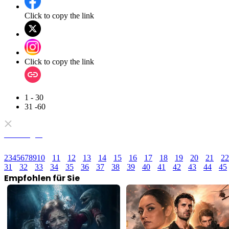
Click to copy the link
Click to copy the link
1 - 30
31 -60
Alle Folgen
2
3
4
5
6
7
8
9
10
11
12
13
14
15
16
17
18
19
20
21
22
31
32
33
34
35
36
37
38
39
40
41
42
43
44
45
Empfohlen für Sie