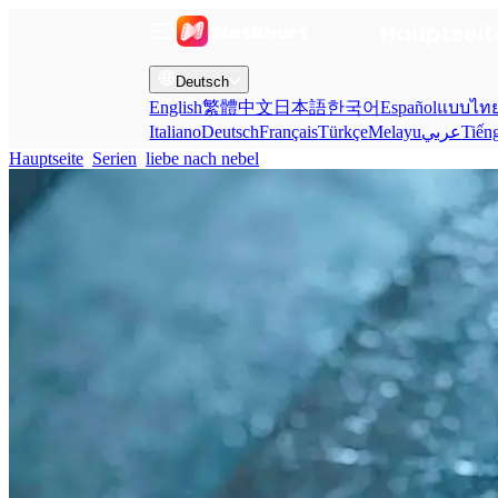
Hauptseit
Deutsch
English
繁體中文
日本語
한국어
Español
แบบไท
Italiano
Deutsch
Français
Türkçe
Melayu
عربي
Tiến
Hauptseite
Serien
liebe nach nebel