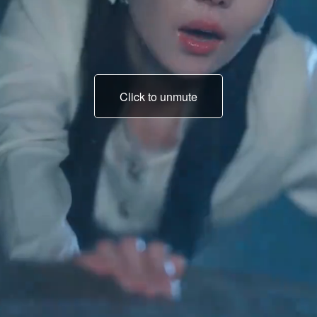
Click to unmute
ich muss Jan Günther
sehen!