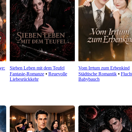
ye:
Sieben Leben mit dem Teufel
Vom Irrtum zum Erbenkind
Fantasie-Romanze
⦁
Reuevolle
Städtische Romantik
⦁
Fluch
Liebesrückkehr
Babybauch