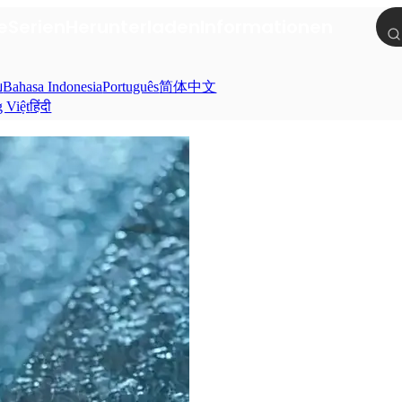
e
Serien
Herunterladen
Informationen
ย
Bahasa Indonesia
Português
简体中文
g Việt
हिंदी