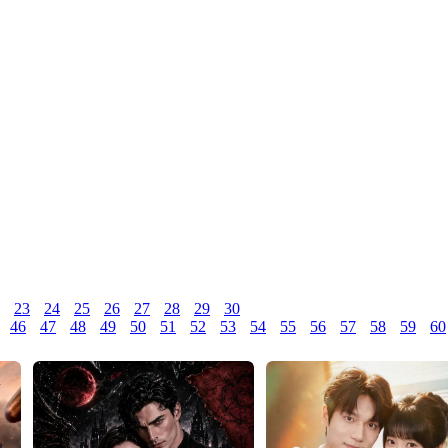
23
24
25
26
27
28
29
30
46
47
48
49
50
51
52
53
54
55
56
57
58
59
60