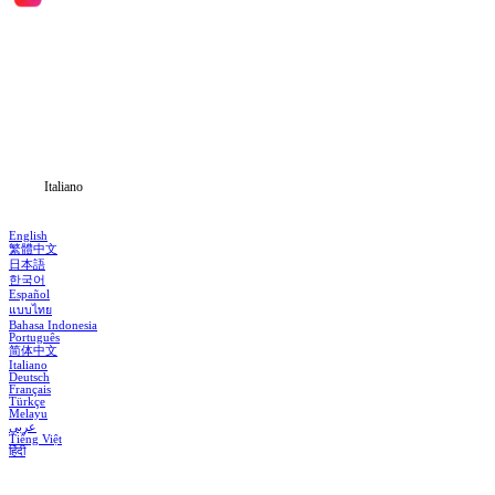
Inizio
Categoria
Scarica
Notizia
Italiano
English
繁體中文
日本語
한국어
Español
แบบไทย
Bahasa Indonesia
Português
简体中文
Italiano
Deutsch
Français
Türkçe
Melayu
عربي
Tiếng Việt
हिंदी