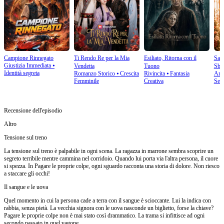
Campione Rinnegato
Ti Rendo Re per la Mia
Esiliato, Ritorna con il
Salv
Giustizia Immediata
⦁
Vendetta
Tuono
Sbag
Identità segreta
Romanzo Storico
⦁
Crescita
Rivincita
⦁
Fantasia
Amo
Femminile
Creativa
Sec
Recensione dell'episodio
Altro
Tensione sul treno
La tensione sul treno è palpabile in ogni scena. La ragazza in marrone sembra scoprire un
segreto terribile mentre cammina nel corridoio. Quando lui porta via l'altra persona, il cuore
si spezza. In Pagare le proprie colpe, ogni sguardo racconta una storia di dolore. Non riesco
a staccare gli occhi!
Il sangue e le uova
Quel momento in cui la persona cade a terra con il sangue è scioccante. Lui la indica con
rabbia, senza pietà. La vecchia signora con le uova nasconde un biglietto, forse la chiave?
Pagare le proprie colpe non è mai stato così drammatico. La trama si infittisce ad ogni
secondo passato in quel vagone.