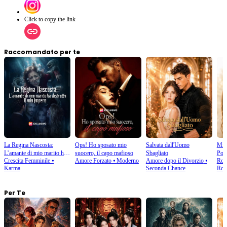
Click to copy the link
Raccomandato per te
La Regina Nascosta:
Ops! Ho sposato mio
Salvata dall'Uomo
Mio 
L’amante di mio marito ha
suocero, il capo mafioso
Sbagliato
Pov
Crescita Femminile
⦁
Amore Forzato
⦁
Moderno
Amore dopo il Divorzio
⦁
Rom
distrutto il mio impero
Karma
Seconda Chance
Rom
Per Te