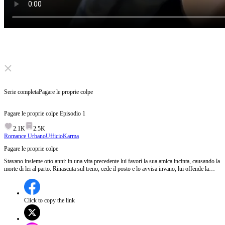
Click to unmute
Serie completa
Pagare le proprie colpe
Pagare le proprie colpe
Episodio
1
2.1K
2.5K
Romance Urbano
Ufficio
Karma
Pagare le proprie colpe
Stavano insieme otto anni: in una vita precedente lui favorì la sua amica incinta, causando la
morte di lei al parto. Rinascuta sul treno, cede il posto e lo avvisa invano; lui offende la
moglie di un boss della malavita. Il figlio della donna, presidente di gruppo, la aiuta.
L’uomo finge di essere l’investitore, finisce rovinato e zoppo; l’amica paga le sue colpe.
Click to copy the link