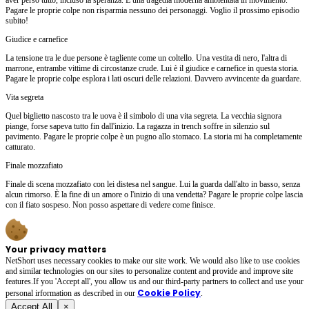
Pagare le proprie colpe non risparmia nessuno dei personaggi. Voglio il prossimo episodio
subito!
Giudice e carnefice
La tensione tra le due persone è tagliente come un coltello. Una vestita di nero, l'altra di
marrone, entrambe vittime di circostanze crude. Lui è il giudice e carnefice in questa storia.
Pagare le proprie colpe esplora i lati oscuri delle relazioni. Davvero avvincente da guardare.
Vita segreta
Quel biglietto nascosto tra le uova è il simbolo di una vita segreta. La vecchia signora
piange, forse sapeva tutto fin dall'inizio. La ragazza in trench soffre in silenzio sul
pavimento. Pagare le proprie colpe è un pugno allo stomaco. La storia mi ha completamente
catturato.
Finale mozzafiato
Finale di scena mozzafiato con lei distesa nel sangue. Lui la guarda dall'alto in basso, senza
alcun rimorso. È la fine di un amore o l'inizio di una vendetta? Pagare le proprie colpe lascia
con il fiato sospeso. Non posso aspettare di vedere come finisce.
Your privacy matters
NetShort uses necessary cookies to make our site work. We would also like to use cookies
and similar technologies on our sites to personalize content and provide and improve site
features.If you 'Accept all', you allow us and our third-party partners to collect and use your
Cookie Policy
personal irformation as described in our
.
Accept All
×