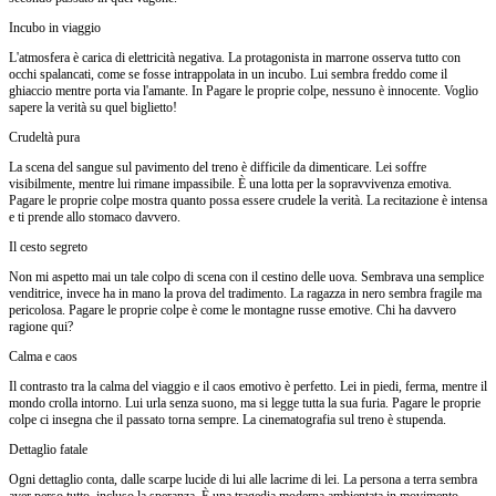
Incubo in viaggio
L'atmosfera è carica di elettricità negativa. La protagonista in marrone osserva tutto con
occhi spalancati, come se fosse intrappolata in un incubo. Lui sembra freddo come il
ghiaccio mentre porta via l'amante. In Pagare le proprie colpe, nessuno è innocente. Voglio
sapere la verità su quel biglietto!
Crudeltà pura
La scena del sangue sul pavimento del treno è difficile da dimenticare. Lei soffre
visibilmente, mentre lui rimane impassibile. È una lotta per la sopravvivenza emotiva.
Pagare le proprie colpe mostra quanto possa essere crudele la verità. La recitazione è intensa
e ti prende allo stomaco davvero.
Il cesto segreto
Non mi aspetto mai un tale colpo di scena con il cestino delle uova. Sembrava una semplice
venditrice, invece ha in mano la prova del tradimento. La ragazza in nero sembra fragile ma
pericolosa. Pagare le proprie colpe è come le montagne russe emotive. Chi ha davvero
ragione qui?
Calma e caos
Il contrasto tra la calma del viaggio e il caos emotivo è perfetto. Lei in piedi, ferma, mentre il
mondo crolla intorno. Lui urla senza suono, ma si legge tutta la sua furia. Pagare le proprie
colpe ci insegna che il passato torna sempre. La cinematografia sul treno è stupenda.
Dettaglio fatale
Ogni dettaglio conta, dalle scarpe lucide di lui alle lacrime di lei. La persona a terra sembra
aver perso tutto, incluso la speranza. È una tragedia moderna ambientata in movimento.