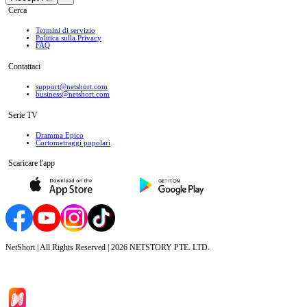
Cerca
Termini di servizio
Politica sulla Privacy
FAQ
Contattaci
support@netshort.com
business@netshort.com
Serie TV
Dramma Epico
‌Cortometraggi popolari
Scaricare l'app
NetShort | All Rights Reserved |
2026
NETSTORY PTE. LTD.