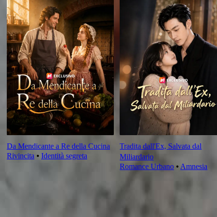
Da Mendicante a Re della Cucina
Tradita dall'Ex, Salvata dal
Rivincita
⦁
Identità segreta
Miliardario
Romance Urbano
⦁
Amnesia
Recensione dell'episodio