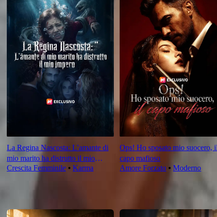
La Regina Nascosta: L’amante di
Ops! Ho sposato mio suocero, i
mio marito ha distrutto il mio
capo mafioso
Crescita Femminile
⦁
Karma
Amore Forzato
⦁
Moderno
impero
Per Te