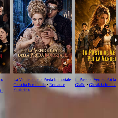
co
La Vendetta della Preda Immortale
In Pasto al Verme, Poi la
Crescita Femminile
⦁
Romance
Giallo
⦁
Giustizia Immedi
Fantastico
ia