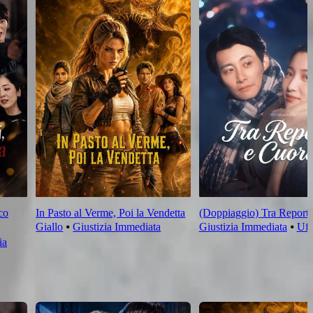
co
In Pasto al Verme, Poi la Vendetta
(Doppiaggio) Tra Report 
Giallo
⦁
Giustizia Immediata
Giustizia Immediata
⦁
Uff
ia