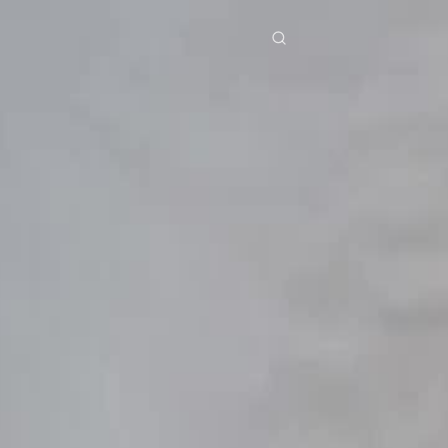
egoria
Scarica
Notizia
ย
Bahasa Indonesia
Português
简体中文
g Việt
हिंदी