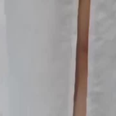
a incinta, causando la morte di lei al
e la moglie di un boss della malavita.