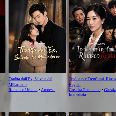
l
Tradita dall'Ex, Salvata dal
Tradita per Trent'anni, Rinas
Miliardario
Regina
Romance Urbano
⦁
Amnesia
Crescita Femminile
⦁
Giustiz
Immediata