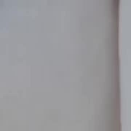
Inizio
Cat
Italiano
English
繁體中文
日本語
한국어
Español
แบบไท
Italiano
Deutsch
Français
Türkçe
Melayu
عربي
Tiến
Inizio
Categoria
pagare le proprie colpe Episodio 10