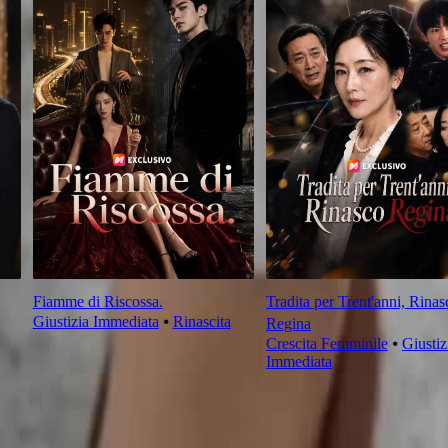
Fiamme di Riscossa.
Tradita per Trent'anni, Rinas
Giustizia Immediata
⦁
Rinascita
Regina
Crescita Femminile
⦁
Giustiz
Immediata