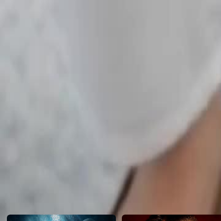
Il figlio della donna, presidente di gruppo, la aiuta. L’uomo finge di ess
zoppo; l’amica paga le sue colpe.
Click to copy the link
Click to copy the link
1 - 30
31 -60
Serie completa
1
2
3
4
5
6
7
8
9
11
12
13
14
15
16
17
18
19
20
21
22
23
24
25
31
32
33
34
35
36
37
38
39
40
41
42
43
44
45
Raccomandato per te