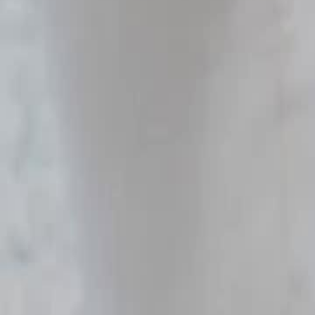
Sblocca questo episodio
Pagare le proprie colpe
Episodio
10
2.1K
2.5K
Romance Urbano
Ufficio
Karma
Pagare le proprie colpe
Stavano insieme otto anni: in una vita precedente lui favorì la sua amic
parto. Rinascuta sul treno, cede il posto e lo avvisa invano; lui offend