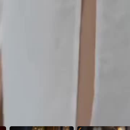
ere l’investitore, finisce rovinato e
26
27
28
29
30
46
47
48
49
50
51
52
53
54
55
56
57
58
59
60