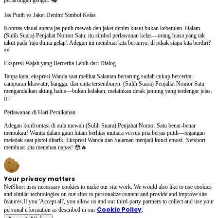
Jas Putih vs Jaket Denim: Simbol Kelas
Kontras visual antara jas putih mewah dan jaket denim kusut bukan kebetulan. Dalam
(Sulih Suara) Penjahat Nomor Satu, itu simbol perlawanan kelas—orang biasa yang tak
takut pada 'raja dunia gelap'. Adegan ini membuat kita bertanya: di pihak siapa kita berdiri?
👀
Ekspresi Wajah yang Bercerita Lebih dari Dialog
Tanpa kata, ekspresi Wanda saat melihat Salaman bertarung sudah cukup bercerita:
campuran khawatir, bangga, dan cinta tersembunyi. (Sulih Suara) Penjahat Nomor Satu
mengandalkan akting halus—bukan ledakan, melainkan detak jantung yang terdengar jelas.
❤️‍🔥
Perlawanan di Hari Pernikahan
Adegan konfrontasi di aula mewah (Sulih Suara) Penjahat Nomor Satu benar-benar
memukau! Wanita dalam gaun hitam berhias mutiara versus pria berjas putih—tegangan
meledak saat pistol ditarik. Ekspresi Wanda dan Salaman menjadi kunci emosi. Netshort
membuat kita menahan napas! 😳🔥
Your privacy matters
NetShort uses necessary cookies to make our site work. We would also like to use cookies
and similar technologies on our sites to personalize content and provide and improve site
features.If you 'Accept all', you allow us and our third-party partners to collect and use your
Cookie Policy
personal irformation as described in our
.