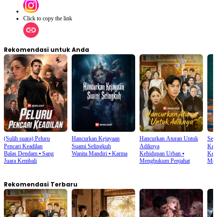
Click to copy the link
Rekomendasi untuk Anda
(Sulih suara) Peluru
Hancurkan Kejayaan
Hancurkan Aturan Untuk
Sete
Pencari Keadilan
Suami Selingkuh
Adiknya
Kel
Balas Dendam
⦁
Sang
Wanita Mandiri
⦁
Karma
Kehidupan Urban
⦁
Keh
Juara Kembali
Menghukum Penjahat
Men
Rekomendasi Terbaru