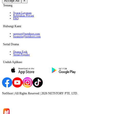
Accept All
×
Tentang
Syarat Layanan
Kebijakan Privasi
FAQ
Hubungi Kami
support@netshort.com
business@netshort.com
Serial Drama
Drama Epik
Serial Populer
Unduh Aplikasi
NetShort | All Rights Reserved |
2026
NETSTORY PTE. LTD.