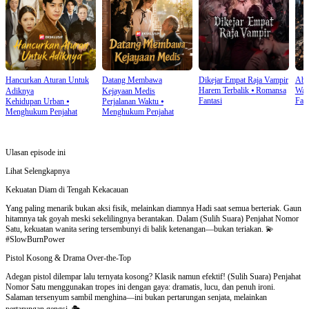
Hancurkan Aturan Untuk
Datang Membawa
Dikejar Empat Raja Vampir
Abu
Harem Terbalik
⦁
Romansa
Wan
Adiknya
Kejayaan Medis
Fantasi
Fant
Kehidupan Urban
⦁
Perjalanan Waktu
⦁
Menghukum Penjahat
Menghukum Penjahat
Ulasan episode ini
Lihat Selengkapnya
Kekuatan Diam di Tengah Kekacauan
Yang paling menarik bukan aksi fisik, melainkan diamnya Hadi saat semua berteriak. Gaun
hitamnya tak goyah meski sekelilingnya berantakan. Dalam (Sulih Suara) Penjahat Nomor
Satu, kekuatan wanita sering tersembunyi di balik ketenangan—bukan teriakan. 💫
#SlowBurnPower
Pistol Kosong & Drama Over-the-Top
Adegan pistol dilempar lalu ternyata kosong? Klasik namun efektif! (Sulih Suara) Penjahat
Nomor Satu menggunakan tropes ini dengan gaya: dramatis, lucu, dan penuh ironi.
Salaman tersenyum sambil menghina—ini bukan pertarungan senjata, melainkan
pertarungan gengsi. 🎭