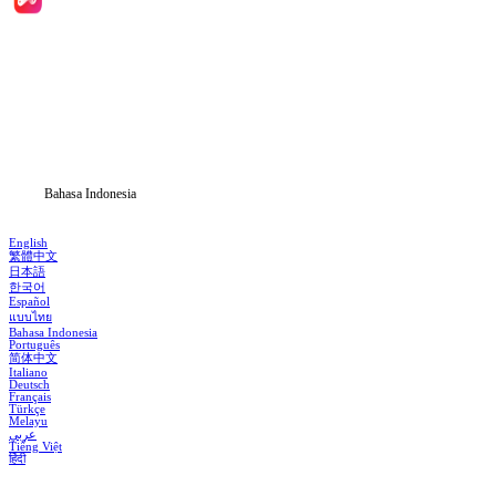
Beranda
Serial Drama
Unduh
Blog
Bahasa Indonesia
English
繁體中文
日本語
한국어
Español
แบบไทย
Bahasa Indonesia
Português
简体中文
Italiano
Deutsch
Français
Türkçe
Melayu
عربي
Tiếng Việt
हिंदी