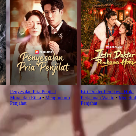
Penyesalan Pria Penjilat
Istri Dokter Pembawa Hoki
Moral dan Etika
⦁
Menghukum
Perjalanan Waktu
⦁
Menghu
Penjahat
Penjahat