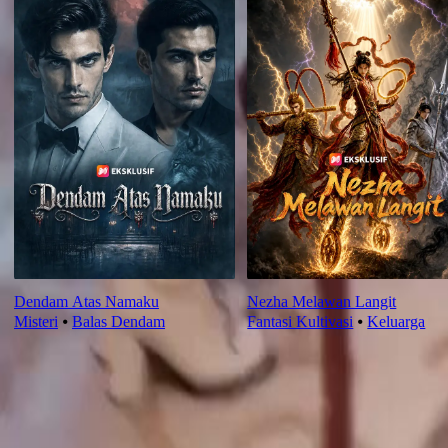
Dendam Atas Namaku
Nezha Melawan Langit
Misteri
⦁
Balas Dendam
Fantasi Kultivasi
⦁
Keluarga
Ulasan episode ini