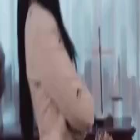
Buka Episode Ini
(Sulih suara) Penjahat Nomor Satu
Episode
38
2.9K
7.5K
Bangkit Kembali
Reinkarnasi
Menghukum Penjahat
(Sulih suara) Penjahat Nomor Satu
Salman, seorang pria yang bereinkarnasi menolak hidup lemah seperti
keras, ia bangkit dengan tangan besi dan otak dingin. Saat ia berhent