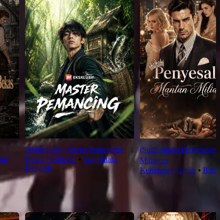
(Sulih suara) Master Pemancing
(Sulih suara) Penyesalan
gan
Dunia Persilatan
⦁
Sang Juara
Miliarder
Kembali
Kehidupan Urban
⦁
Bala