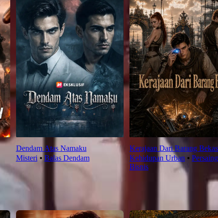
Dendam Atas Namaku
Kerajaan Dari Barang Bekas
Misteri
⦁
Balas Dendam
Kehidupan Urban
⦁
Persain
Bisnis