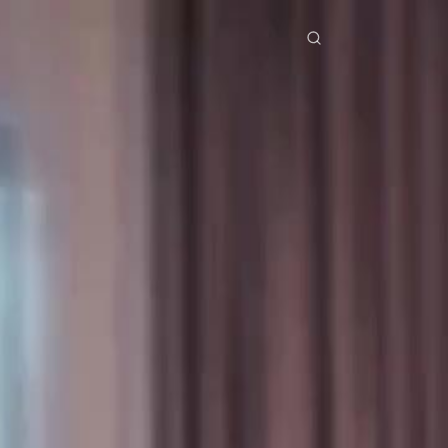
erial Drama
Unduh
Blog
ย
Bahasa Indonesia
Português
简体中文
Italiano
Deutsch
Français
Türkçe
M