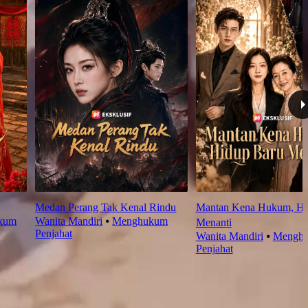
Medan Perang Tak Kenal Rindu
Mantan Kena Hukum, Hi
kum
Wanita Mandiri
⦁
Menghukum
Menanti
Penjahat
Wanita Mandiri
⦁
Mengh
Penjahat