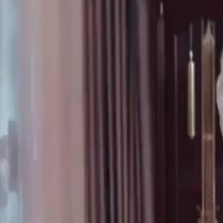
 masa lalunya. Dari dasar dunia
i mengalah, kekuasaan, konflik, dan