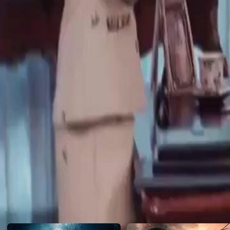
hukum rimba mulai berpihak padanya.
Click to copy the link
Click to copy the link
1 - 30
31 -58
Semua Episode
1
2
3
4
5
6
7
8
9
10
11
12
13
14
15
16
17
18
19
20
21
22
23
31
32
33
34
35
36
37
39
40
41
42
43
44
45
46
47
48
49
50
51
52
53
Rekomendasi untuk Anda