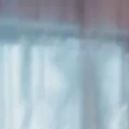
Beranda
S
Bahasa Indonesia
English
繁體中文
日本語
한국어
Español
แบบไท
Việt
हिंदी
Beranda
Serial Drama
sulih suara penjahat nomor satu Episode 38