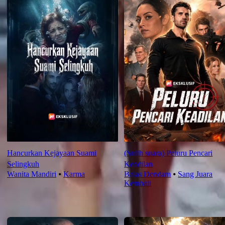
Hancurkan Kejayaan Suami
(Sulih suara) Peluru Pencari
Selingkuh
Keadilan
Wanita Mandiri
⦁
Karma
Balas Dendam
⦁
Sang Juara
Kembali
Rekomendasi Terbaru