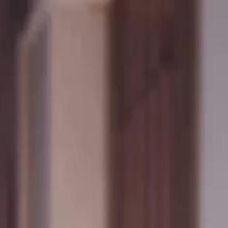
Login sekarang, buka cerita
elayu
عربي
Tiếng
seru!
Login