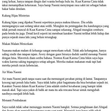
yang keluar, hanya tatapan dingin dari wanita berbaju bulu itu. Kuat Karena Cinta tidak
takut menampilkan kekerasan. Saya harap Naomi menyimpan rasa sakit ini sebagai bahan
bakar balas dendam.
Kalung Hijau Misterius
Kalung hijau yang dipakai Naomi sepertinya punya makna khusus. Dia selalu
memegangnya saat sedang takut atau sedih. Mungkin itu peninggalan ibu kandungnya yang
tidak pernah muncul di Kuat Karena Cinta sampai sekarang. Abigail mungkin cemburu
pada benda itu juga. Detail kecil seperti ini membuat karakter Naomi terlihat lebih hidup dan
punya sejarah masa lalu yang belum terungkap.
Makan Malam Mencekam
Suasana makan malam di keluarga sangat mencekam sekali. Tidak ada kehangatan, hanya
saling sindir dan tatapan tajam. Avery dengan gaun birunya duduk sambil menatap Naomi
dengan hina. Maverick diam seribu bahasa. Nonton Kuat Karena Cinta bikin saya lupa
waktu karena saking tegangnya setiap adegan. Mereka makan makanan enak tapi hati
mereka penuh racun kebencian.
Air Mata Naomi
Air mata Naomi jatuh tanpa suara saat dia memunguti pecahan piring di lantai. Tatapannya
kosong tapi penuh luka batin. Saya tidak habis pikir bagaimana dia bisa bertahan sejauh ini.
Karakter Naomi dalam Kuat Karena Cinta adalah simbol kesabaran yang hampir tidak
masuk akal. Tapi saya yakin di balik air mata itu ada rencana besar untuk mengubah
nasibnya menjadi lebih baik.
Menanti Pembalasan
Saya sudah tidak sabar menunggu momen Naomi bangkit. Semua penghinaan dari Abigail
dan Avery akan menjadi boomerang suatu saat nanti. Maverick juga harus pilih pihak.