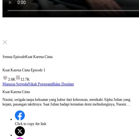
Click to unmute
Semua Episode
Kuat Karena Cinta
Kuat Karena Cinta
Episode
1
2.6K
12.7K
Manusia Serigala
Nikah Pengganti
Balas Dendam
Kuat Karena Cinta
Naomi, serigala tanpa kekuatan yang kabur dari kekerasan, menikahi Alpha Julian yang
kejam, pasangan takdirnya. Saat Julian hadapi kematian demi melindunginya, Naomi
bangkitkan serigala putih terkuat.
Click to copy the link