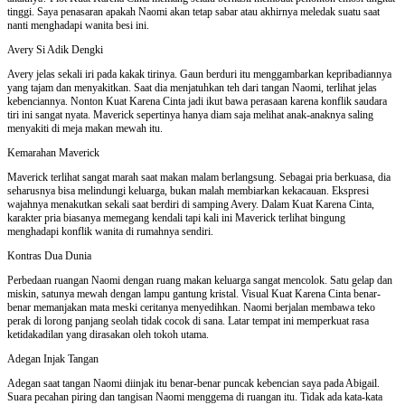
tinggi. Saya penasaran apakah Naomi akan tetap sabar atau akhirnya meledak suatu saat
nanti menghadapi wanita besi ini.
Avery Si Adik Dengki
Avery jelas sekali iri pada kakak tirinya. Gaun berduri itu menggambarkan kepribadiannya
yang tajam dan menyakitkan. Saat dia menjatuhkan teh dari tangan Naomi, terlihat jelas
kebenciannya. Nonton Kuat Karena Cinta jadi ikut bawa perasaan karena konflik saudara
tiri ini sangat nyata. Maverick sepertinya hanya diam saja melihat anak-anaknya saling
menyakiti di meja makan mewah itu.
Kemarahan Maverick
Maverick terlihat sangat marah saat makan malam berlangsung. Sebagai pria berkuasa, dia
seharusnya bisa melindungi keluarga, bukan malah membiarkan kekacauan. Ekspresi
wajahnya menakutkan sekali saat berdiri di samping Avery. Dalam Kuat Karena Cinta,
karakter pria biasanya memegang kendali tapi kali ini Maverick terlihat bingung
menghadapi konflik wanita di rumahnya sendiri.
Kontras Dua Dunia
Perbedaan ruangan Naomi dengan ruang makan keluarga sangat mencolok. Satu gelap dan
miskin, satunya mewah dengan lampu gantung kristal. Visual Kuat Karena Cinta benar-
benar memanjakan mata meski ceritanya menyedihkan. Naomi berjalan membawa teko
perak di lorong panjang seolah tidak cocok di sana. Latar tempat ini memperkuat rasa
ketidakadilan yang dirasakan oleh tokoh utama.
Adegan Injak Tangan
Adegan saat tangan Naomi diinjak itu benar-benar puncak kebencian saya pada Abigail.
Suara pecahan piring dan tangisan Naomi menggema di ruangan itu. Tidak ada kata-kata