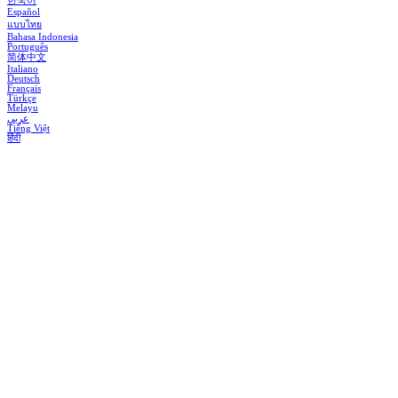
한국어
Español
แบบไทย
Bahasa Indonesia
Português
简体中文
Italiano
Deutsch
Français
Türkçe
Melayu
عربي
Tiếng Việt
हिंदी