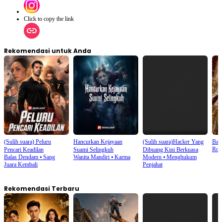
Click to copy the link
Rekomendasi untuk Anda
(Sulih suara) Peluru
Hancurkan Kejayaan
(Sulih suara)Hacker Yang
Bada
Rom
Pencari Keadilan
Suami Selingkuh
Dibuang Kini Berkuasa
Balas Dendam
⦁
Sang
Wanita Mandiri
⦁
Karma
Modern
⦁
Menghukum
Juara Kembali
Penjahat
Rekomendasi Terbaru