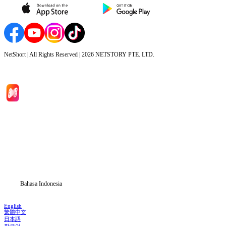
NetShort | All Rights Reserved |
2026
NETSTORY PTE. LTD.
Beranda
Serial Drama
Unduh
Blog
Bahasa Indonesia
English
繁體中文
日本語