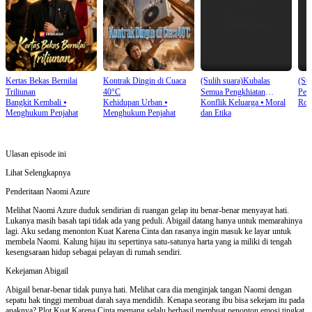
Kertas Bekas Bernilai
Kontrak Dingin di Cuaca
(Sulih suara)Kubalas
(Sul
Triliunan
40°C
Semua Pengkhiatan
Pew
Bangkit Kembali
⦁
Kehidupan Urban
⦁
Konflik Keluarga
⦁
Moral
Rom
Mereka
Menghukum Penjahat
Menghukum Penjahat
dan Etika
Ulasan episode ini
Lihat Selengkapnya
Penderitaan Naomi Azure
Melihat Naomi Azure duduk sendirian di ruangan gelap itu benar-benar menyayat hati.
Lukanya masih basah tapi tidak ada yang peduli. Abigail datang hanya untuk memarahinya
lagi. Aku sedang menonton Kuat Karena Cinta dan rasanya ingin masuk ke layar untuk
membela Naomi. Kalung hijau itu sepertinya satu-satunya harta yang ia miliki di tengah
kesengsaraan hidup sebagai pelayan di rumah sendiri.
Kekejaman Abigail
Abigail benar-benar tidak punya hati. Melihat cara dia menginjak tangan Naomi dengan
sepatu hak tinggi membuat darah saya mendidih. Kenapa seorang ibu bisa sekejam itu pada
anaknya? Plot Kuat Karena Cinta memang selalu berhasil membuat penonton emosi tingkat