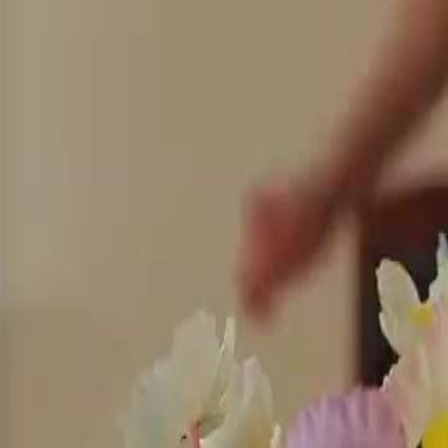
gi mau bunuh diri, bertemu dengan
rtama. Di tengah kisah asmara