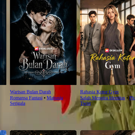
Warisan Bulan Darah
Rahasia Kotor Gym
Romansa Fantasi
⦁
Manusia
Salah Mengira Identitas
⦁
Plo
Serigala
Twist