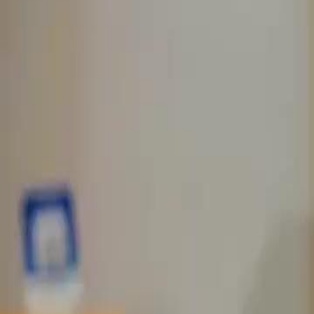
Buka Episode Ini
Kisah Asmara Kota Arun
Episode
33
2.1K
3.0K
Menghukum Penjahat
Konglomerat
Romantis
Kisah Asmara Kota Arun
Jessy, seorang yatim yang dianggap bawa sial oleh penduduk desa la
pemuda yang sial terus, David. Berdua jatuh cinta pada pandangan pe