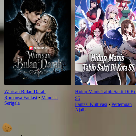
Warisan Bulan Darah
Hidup Manis Tabib Sakti Di Ko
Romansa Fantasi
⦁
Manusia
S5
Serigala
Fantasi Kultivasi
⦁
Pertemuan
Ajaib