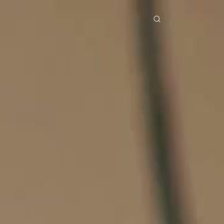
erial Drama
Unduh
Blog
ย
Bahasa Indonesia
Português
简体中文
Italiano
Deutsch
Français
Türkçe
M