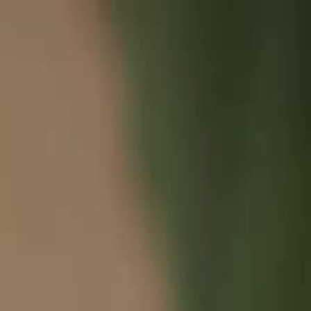
Login sekarang, buka cerita
elayu
عربي
Tiếng
seru!
Login