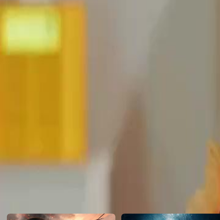
mereka, seorang pelakor, Cory, masuk ke hidup mereka. Cory meny
antara Jessy dan David. Bagaimana akhir kisah mereka?
Click to copy the link
Click to copy the link
1 - 30
31 -53
Semua Episode
1
2
3
4
5
6
7
8
9
10
11
12
13
14
15
16
17
18
19
20
21
22
31
32
34
35
36
37
38
39
40
41
42
43
44
45
46
47
48
Rekomendasi untuk Anda