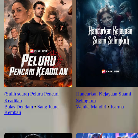
(Sulih suara) Peluru Pencari
Hancurkan Kejayaan Suami
Keadilan
Selingkuh
Balas Dendam
⦁
Sang Juara
Wanita Mandiri
⦁
Karma
Kembali
Rekomendasi Terbaru