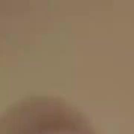
Beranda
S
Bahasa Indonesia
English
繁體中文
日本語
한국어
Español
แบบไท
Việt
हिंदी
Beranda
Serial Drama
kisah asmara kota arun Episode 33