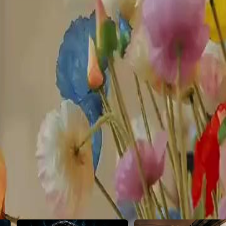
ebabkan banyak kesalahpahaman
23
24
25
26
27
28
29
30
49
50
51
52
53